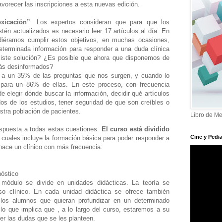
avorecer las inscripciones a esta nuevas edición.
xicación”
. Los expertos consideran que para que los
tén actualizados es necesario leer 17 artículos al día. En
udiéramos cumplir estos objetivos, en muchas ocasiones,
terminada información para responder a una duda clínica
iste solución? ¿Es posible que ahora que disponemos de
ás desinformados?
 a un 35% de las preguntas que nos surgen, y cuando lo
ara un 86% de ellas. En este proceso, con frecuencia
e elegir dónde buscar la información, decidir qué artículos
ados de los estudios, tener seguridad de que son creíbles o
stra población de pacientes.
Libro de Me
respuesta a todas estas cuestiones.
El curso está dividido
Cine y Pedia
cuales incluye la formación básica para poder responder a
 hace un clínico con más frecuencia:
nóstico
módulo se divide en unidades didácticas. La teoría se
o clínico. En cada unidad didáctica se ofrece también
 los alumnos que quieran profundizar en un determinado
 lo que implica que , a lo largo del curso, estaremos a su
er las dudas que se les planteen.