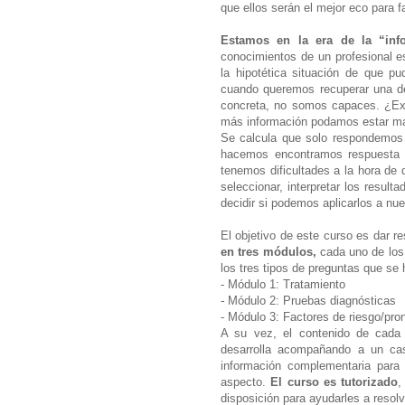
que ellos serán el mejor eco para f
Estamos en la era de la “info
conocimientos de un profesional es
la hipotética situación de que p
cuando queremos recuperar una de
concreta, no somos capaces. ¿Ex
más información podamos estar m
Se calcula que solo respondemos
hacemos encontramos respuesta p
tenemos dificultades a la hora de d
seleccionar, interpretar los result
decidir si podemos aplicarlos a nue
El objetivo de este curso es dar 
en tres módulos,
cada uno de los 
los tres tipos de preguntas que se
- Módulo 1: Tratamiento
- Módulo 2: Pruebas diagnósticas
- Módulo 3: Factores de riesgo/pro
A su vez, el contenido de cada 
desarrolla acompañando a un cas
información complementaria para
aspecto.
El curso es tutorizado
,
disposición para ayudarles a resolv