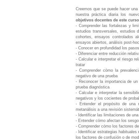
Creemos que se puede hacer una m
nuestra práctica diaria los nue
objetivos docentes de este curs
- Comprender las fortalezas y limi
estudios transversales, estudios d
cohortes, ensayos controlados a
ensayos abiertos, análisis post-ho
- Conocer en profundidad los pasos
- Diferenciar entre reducción relati
- Calcular e interpretar el riesgo r
tratar
- Comprender cómo la prevalencia
negativo de una prueba
- Reconocer la importancia de un
prueba diagnóstica
- Calcular e interpretar la sensibi
negativos y los cocientes de proba
- Entender el propósito de una r
metanálisis a una revisión sistemát
- Identificar las limitaciones de un
- Entender cómo afectan los sesgos
- Comprender cómo los factores de 
- Identificar estrategias habituales
los factores de confusión o de modi