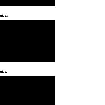
tría 12
tría 11