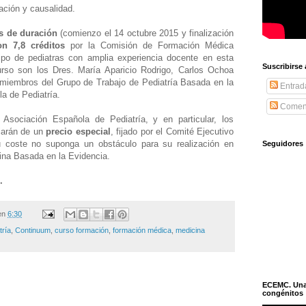
iación y causalidad.
s de duración
(comienzo el 14 octubre 2015 y finalización
on 7,8 créditos
por la Comisión de Formación Médica
po de pediatras con amplia experiencia docente en esta
Suscribirse
urso son los Dres. María Aparicio Rodrigo, Carlos Ochoa
 miembros del Grupo de Trabajo de Pediatría Basada en la
Entrad
a de Pediatría.
Coment
Asociación Española de Pediatría, y en particular, los
ciarán de un
precio especial
, fijado por el Comité Ejecutivo
 coste no suponga un obstáculo para su realización en
Seguidores
ina Basada en la Evidencia.
.
en
6:30
tría
,
Continuum
,
curso formación
,
formación médica
,
medicina
ECEMC. Una h
congénitos