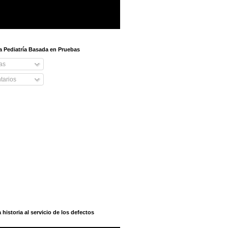
 a Pediatría Basada en Pruebas
as
arios
istoria al servicio de los defectos