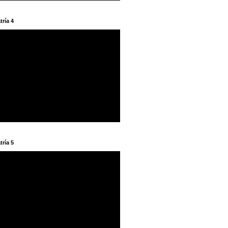
tría 4
tría 5