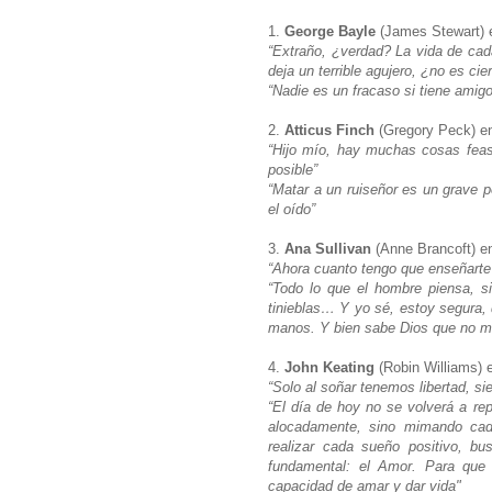
1.
George Bayle
(James Stewart)
“Extraño, ¿verdad? La vida de ca
deja un terrible agujero, ¿no es ci
“Nadie es un fracaso si tiene amig
2.
Atticus Finch
(Gregory Peck) 
“Hijo mío, hay muchas cosas feas
posible”
“Matar a un ruiseñor es un grave p
el oído”
3.
Ana Sullivan
(Anne Brancoft) 
“Ahora cuanto tengo que enseñarte
“Todo lo que el hombre piensa, si
tinieblas… Y yo sé, estoy segura,
manos. Y bien sabe Dios que no 
4.
John Keating
(Robin Williams)
“Solo al soñar tenemos libertad, s
“El día de hoy no se volverá a rep
alocadamente, sino mimando cad
realizar cada sueño positivo, bu
fundamental: el Amor. Para que
capacidad de amar y dar vida"