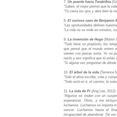
7.
Un puente hacia Terabithia
(Gá
“Saben, el mejor premio que la vida
“Tú cierra los ojos y abre bien la 
8.
El curioso caso de Benjamin 
“Las oportunidades definen nuestra
“La vida no se mide en minutos, 
9.
La invención de Hugo
(Martin 
“Todo tiene un propósito, los reloj
que pensé que el mundo entero e
vienen con piezas extra. Yo no po
razón y eso significa que tú estás
“Si alguna vez preguntan de dónde 
10.
El árbol de la vida
(Terrence M
“Sólo el alma escribe, crea y comp
“Todo está en ti, el camino, la soluc
11.
La vida de Pi
(Ang Lee, 2012)
“Algunos se rinden con un suspir
esperanzas. Otros, y me incluyo
luchamos. Luchamos no importa lo q
vencer. Luchamos hasta el final
incapacidad de abandonar. Tal vez 