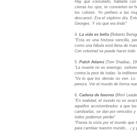
Hay que consolarlo, hablarle con
cierras los ojos, te conviertes en
los colores. Yo prefiero a las m
descansó. Era el séptimo día. Ento
Georges. Y vio que era lindo"
4.
La vida es bella
(Roberto Benig
"Esta es una historia sencilla, pe
como una fábula está llena de marav
Con voluntad se puede hacer todo.
5.
Patch Adams
(Tom Shadiac, 1
“La muerte no es enemigo, señore
contra la peor de todas: la indifere
“Ve lo que los demás no ven. Lo 
pereza. Ver el mundo de forma nue
6.
Cadena de favores
(Mimi Leade
“En realidad, el mundo no es exa
aquellos acostumbrados a que la
cambiarlas, se dan por vencidos 
todos podemos perder”
“Pasea la vista por el mundo que 
para cambiar nuestro mundo… ¡ y p