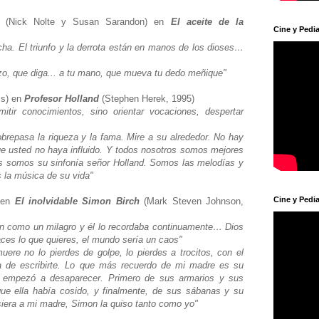
e
(Nick Nolte y Susan Sarandon) en
El aceite de la
Cine y Pedia
ucha. El triunfo y la derrota están en manos de los dioses…
razo, que diga... a tu mano, que mueva tu dedo meñique"
ss) en
Profesor Holland
(Stephen Herek, 1995)
tir conocimientos, sino orientar vocaciones, despertar
brepasa la riqueza y la fama. Mire a su alrededor. No hay
ue usted no haya influido. Y todos nosotros somos mejores
os somos su sinfonía señor Holland. Somos las melodías y
 la música de su vida"
Cine y Pedia
 en
El inolvidable Simon Birch
(Mark Steven Johnson,
n como un milagro y él lo recordaba continuamente… Dios
haces lo que quieres, el mundo sería un caos"
ere no lo pierdes de golpe, lo pierdes a trocitos, con el
a de escribirte. Lo que más recuerdo de mi madre es su
 empezó a desaparecer. Primero de sus armarios y sus
que ella había cosido, y finalmente, de sus sábanas y su
iera a mi madre, Simon la quiso tanto como yo"