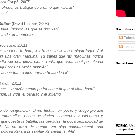
bro Csupó, 2007)
 ofrece, es trabajar duro en lo que valoras“
mente”
Button
(David Fincher, 2008)
 vida. Incluso las que se nos van”
Suscribirse
se mide en momentos”
Entrad
Scorsese, 2011)
Coment
es te dicen la hora, los trenes te lleven a algún lugar. Así
ra una gran máquina. Tú sabes que las máquinas nunca
día ser una pieza extra. Tenía que estar aquí por alguna
Seguidores
 aquí por una razón también”
vienen tus sueños, mira a tu alrededor”
alick, 2011)
one... la razón jamás podrá hacer lo que el alma hace”
ión, la vida, el paraíso y el infierno"
o de resignación. Otros luchan un poco, y luego pierden
 entre ellos, nunca se rinden. Luchamos y luchamos y
ue cueste la batalla, las pérdidas, la poca probabilidad de
ECEMC. Una h
. No se trata de coraje. Es algo constitucional, una
congénitos
sólo se deba a la sandez de ansiar la vida”