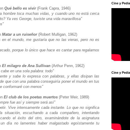
Cine y Pedia
 en
Qué bello es vivir
(Frank Capra, 1946)
da hombre toca muchas vidas, y cuando uno no está cerca
erto? Ya ves George, tuviste una vida maravillosa”
os"
en
Matar a un ruiseñor
(Robert Mulligan, 1962)
 en el mundo, me gustaría que no las vieras, pero no es
ecado, porque lo único que hace es cantar para regalarnos
en
El milagro de Ana Sullivan
(Arthur Penn, 1962)
 cabe en una sola palabra: todo”
Cine y Pedia
ente y sabe lo expresa con palabras, y ellas disipan las
 de que con una palabra conseguiría poner el mundo en tus
me conformaré con menos”
 en
El club de los poetas muertos
(Peter Weir, 1989)
iempre fue así y siempre será así”
etir. Vive intensamente cada instante. Lo que no significa
a situación, escuchando a cada compañero, intentando
scando el éxito del otro, examinándote de la asignatura
 un día no lamentes haber malgastado egoístamente tu