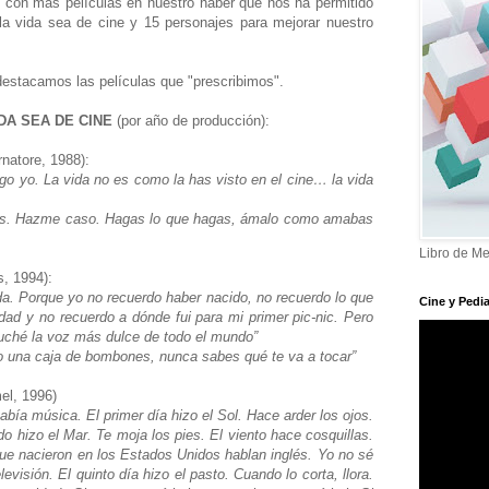
 con más películas en nuestro haber que nos ha permitido
 la vida sea de cine y 15 personajes para mejorar nuestro
destacamos las películas que "prescribimos".
IDA SEA DE CINE
(por año de producción):
rnatore, 1988):
digo yo. La vida no es como la has visto en el cine… la vida
mes. Hazme caso. Hagas lo que hagas, ámalo como amabas
Libro de Me
s, 1994):
da. Porque yo no recuerdo haber nacido, no recuerdo lo que
Cine y Pedia
ad y no recuerdo a dónde fui para mi primer pic-nic. Pero
cuché la voz más dulce de todo el mundo”
o una caja de bombones, nunca sabes qué te va a tocar”
el, 1996)
había música. El primer día hizo el Sol. Hace arder los ojos.
o hizo el Mar. Te moja los pies. El viento hace cosquillas.
 que nacieron en los Estados Unidos hablan inglés. Yo no sé
levisión. El quinto día hizo el pasto. Cuando lo corta, llora.