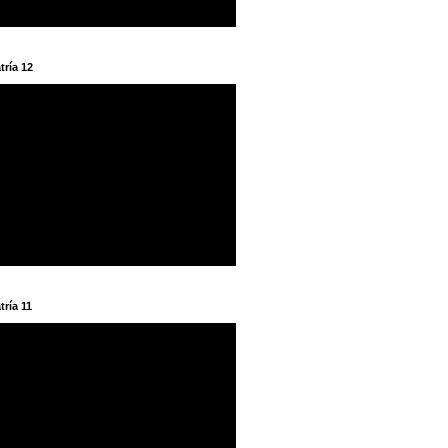
tría 12
tría 11