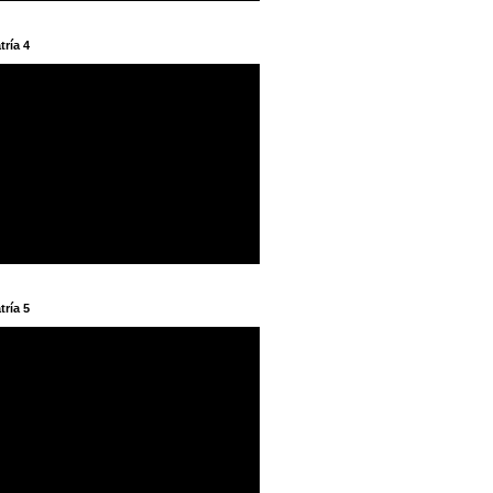
tría 4
tría 5