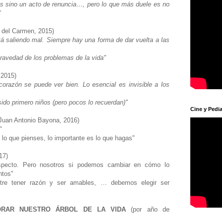
 es sino un acto de renuncia…, pero lo que más duele es no
”
e del Carmen, 2015)
á saliendo mal. Siempre hay una forma de dar vuelta a las
a gravedad de los problemas de la vida"
 2015)
corazón se puede ver bien. Lo esencial es invisible a los
ido primero niños (pero pocos lo recuerdan)"
Cine y Pedia
Juan Antonio Bayona, 2016)
n"
te lo que pienses, lo importante es lo que hagas"
17)
specto. Pero nosotros si podemos cambiar en cómo lo
ntos"
tre tener razón y ser amables, … debemos elegir ser
ORAR NUESTRO ÁRBOL DE LA VIDA
(por año de