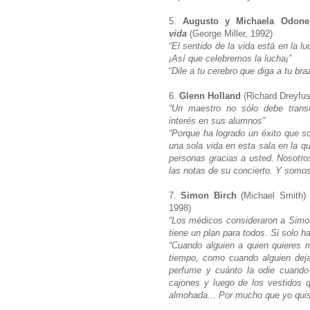
5.
Augusto y Michaela Odon
vida
(George Miller, 1992)
“El sentido de la vida está en la l
¡Así que celebremos la lucha¡”
“Dile a tu cerebro que diga a tu b
6.
Glenn Holland
(Richard Dreyfu
“Un maestro no sólo debe transmi
interés en sus alumnos"
“Porque ha logrado un éxito que so
una sola vida en esta sala en la q
personas gracias a usted. Nosotr
las notas de su concierto. Y somos
7.
Simon Birch
(Michael Smith)
1998)
“Los médicos consideraron a Simo
tiene un plan para todos. Si solo 
“Cuando alguien a quien quieres mu
tiempo, como cuando alguien dej
perfume y cuánto la odie cuando
cajones y luego de los vestidos 
almohada... Por mucho que yo quis