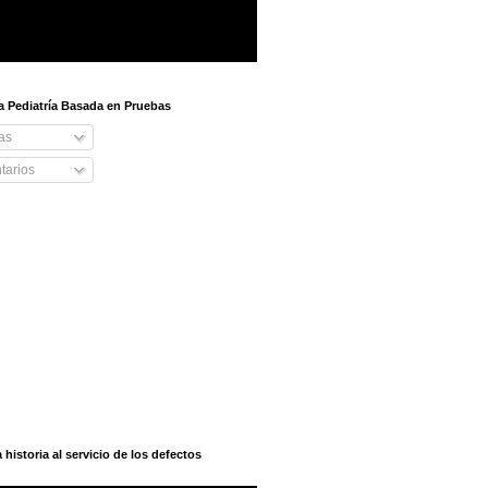
 a Pediatría Basada en Pruebas
as
arios
istoria al servicio de los defectos