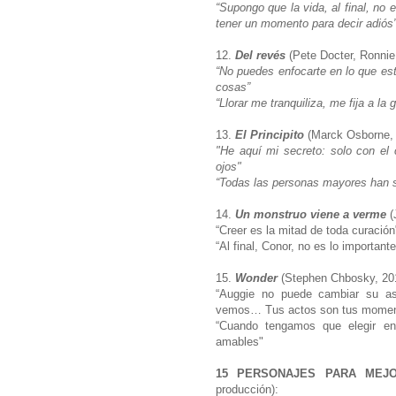
“Supongo que la vida, al final, no
tener un momento para decir adiós
12.
Del revés
(Pete Docter, Ronni
“No puedes enfocarte en lo que est
cosas”
“Llorar me tranquiliza, me fija a l
13.
El Principito
(Marck Osborne,
"He aquí mi secreto: solo con el 
ojos"
“Todas las personas mayores han s
14.
Un monstruo viene a verme
(
“Creer es la mitad de toda curació
“Al final, Conor, no es lo importan
15.
Wonder
(Stephen Chbosky, 20
“Auggie no puede cambiar su a
vemos… Tus actos son tus mome
“Cuando tengamos que elegir en
amables"
15 PERSONAJES PARA MEJ
producción):