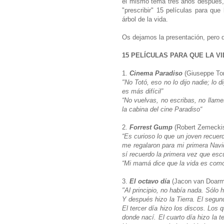
el mismo tema tres años después,
"prescribir" 15 películas para que
árbol de la vida.
Os dejamos la presentación, pero 
15 PELÍCULAS PARA QUE LA V
1.
Cinema Paradiso
(Giuseppe To
"No Totó, eso no lo dijo nadie; lo 
es más difícil”
“No vuelvas, no escribas, no lla
la cabina del cine Paradiso“
2.
Forrest Gump
(Robert Zemecki
“Es curioso lo que un joven recuer
me regalaron para mi primera Navid
sí recuerdo la primera vez que es
“Mi mamá dice que la vida es com
3.
El octavo día
(Jacon van Doarm
"Al principio, no había nada. Sólo 
Y después hizo la Tierra. El segund
El tercer día hizo los discos. Los
donde nací. El cuarto día hizo la te