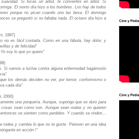
 suavidad. Si tocas un árbol, te conviertes en árbol. Si
 hormiga. El sexto día hizo a los hombres. Los hay de todos
ujeres porque no pican cuando uno las besa. El domingo
nces se preguntó si no faltaba nada. El octavo día hizo a
Cine y Pedia
ni, 1997)
ro no es fácil contarla. Como en una fábula, hay dolor, y
illas y de felicidad”
 Yo soy lo que yo quiero"
998)
s. Si vamos a luchar contra alguna enfermedad hagámoslo
ncia”
que los demás deciden no ver, por temor, conformismo o
va cada día”
Cine y Pedia
r, 2000)
ctamente una porquería. Aunque, supongo que es duro para
s cosas sean como son. Aunque sean malas y no quieren
y entonces se sienten como perdidos. Y cuando se rinden…
te rodea y cambia lo que no te guste. Piensen en una idea
ónganla en acción !”