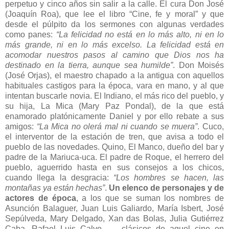
perpetuo y cinco años sin salir a la calle. El cura Don José
(Joaquín Roa), que lee el libro “Cine, fe y moral” y que
desde el púlpito da los sermones con algunas verdades
como panes:
“La felicidad no está en lo más alto, ni en lo
más grande, ni en lo más excelso. La felicidad está en
acomodar nuestros pasos al camino que Dios nos ha
destinado en la tierra, aunque sea humilde”
. Don Moisés
(José Orjas), el maestro chapado a la antigua con aquellos
habituales castigos para la época, vara en mano, y al que
intentan buscarle novia. El Indiano, el más rico del pueblo, y
su hija, La Mica (Mary Paz Pondal), de la que está
enamorado platónicamente Daniel y por ello rebate a sus
amigos:
“La Mica no olerá mal ni cuando se muera”
. Cuco,
el interventor de la estación de tren, que avisa a todo el
pueblo de las novedades. Quino, El Manco, dueño del bar y
padre de la Mariuca-uca. El padre de Roque, el herrero del
pueblo, aguerrido hasta en sus consejos a los chicos,
cuando llega la desgracia:
“Los hombres se hacen, las
montañas ya están hechas”
.
Un elenco de personajes y de
actores de época
, a los que se suman los nombres de
Asunción Balaguer, Juan Luis Galiardo, María Isbert, José
Sepúlveda, Mary Delgado, Xan das Bolas, Julia Gutiérrez
Caba, Rafael Luis Calvo, … clásicos de aquel cine en