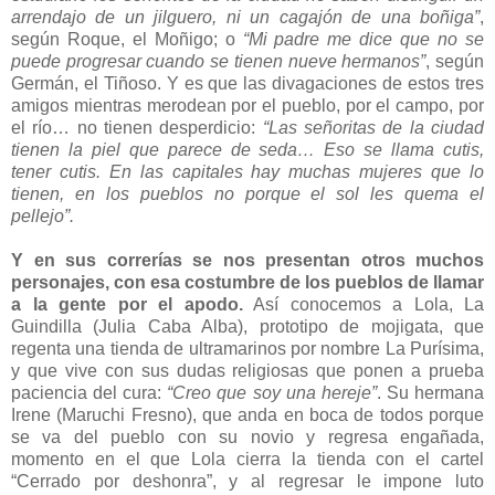
arrendajo de un jilguero, ni un cagajón de una boñiga”
,
según Roque, el Moñigo; o
“Mi padre me dice que no se
puede progresar cuando se tienen nueve hermanos”
, según
Germán, el Tiñoso. Y es que las divagaciones de estos tres
amigos mientras merodean por el pueblo, por el campo, por
el río… no tienen desperdicio:
“Las señoritas de la ciudad
tienen la piel que parece de seda… Eso se llama cutis,
tener cutis. En las capitales hay muchas mujeres que lo
tienen, en los pueblos no porque el sol les quema el
pellejo”.
Y en sus correrías se nos presentan otros muchos
personajes, con esa costumbre de los pueblos de llamar
a la gente por el apodo.
Así conocemos a Lola, La
Guindilla (Julia Caba Alba), prototipo de mojigata, que
regenta una tienda de ultramarinos por nombre La Purísima,
y que vive con sus dudas religiosas que ponen a prueba
paciencia del cura:
“Creo que soy una hereje”
. Su hermana
Irene (Maruchi Fresno), que anda en boca de todos porque
se va del pueblo con su novio y regresa engañada,
momento en el que Lola cierra la tienda con el cartel
“Cerrado por deshonra”, y al regresar le impone luto