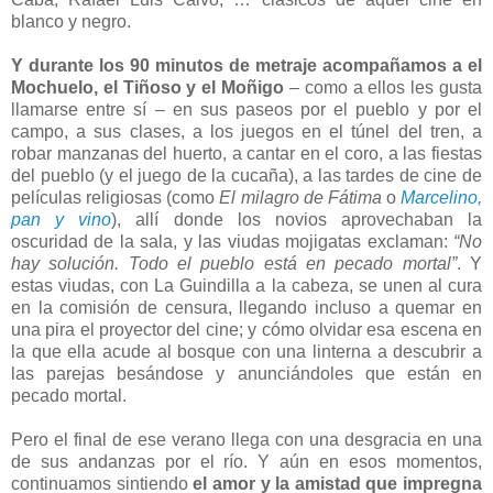
blanco y negro.
Y durante los 90 minutos de metraje acompañamos a el
Mochuelo, el Tiñoso y el Moñigo
– como a ellos les gusta
llamarse entre sí – en sus paseos por el pueblo y por el
campo, a sus clases, a los juegos en el túnel del tren, a
robar manzanas del huerto, a cantar en el coro, a las fiestas
del pueblo (y el juego de la cucaña), a las tardes de cine de
películas religiosas (como
El milagro de Fátima
o
Marcelino,
pan y vino
), allí donde los novios aprovechaban la
oscuridad de la sala, y las viudas mojigatas exclaman:
“No
hay solución. Todo el pueblo está en pecado mortal”
. Y
estas viudas, con La Guindilla a la cabeza, se unen al cura
en la comisión de censura, llegando incluso a quemar en
una pira el proyector del cine; y cómo olvidar esa escena en
la que ella acude al bosque con una linterna a descubrir a
las parejas besándose y anunciándoles que están en
pecado mortal.
Pero el final de ese verano llega con una desgracia en una
de sus andanzas por el río. Y aún en esos momentos,
continuamos sintiendo
el amor y la amistad que impregna