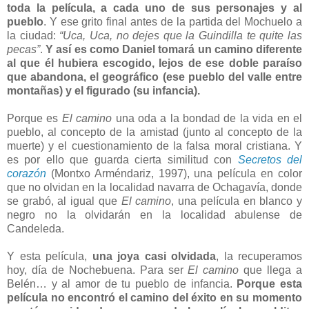
toda la película, a cada uno de sus personajes y al
pueblo
. Y ese grito final antes de la partida del Mochuelo a
la ciudad:
“Uca, Uca, no dejes que la Guindilla te quite las
pecas”
.
Y así es como Daniel tomará un camino diferente
al que él hubiera escogido, lejos de ese doble paraíso
que abandona, el geográfico (ese pueblo del valle entre
montañas) y el figurado (su infancia).
Porque es
El camino
una oda a la bondad de la vida en el
pueblo, al concepto de la amistad (junto al concepto de la
muerte) y el cuestionamiento de la falsa moral cristiana. Y
es por ello que guarda cierta similitud con
Secretos del
corazón
(Montxo Arméndariz, 1997), una película en color
que no olvidan en la localidad navarra de Ochagavía, donde
se grabó, al igual que
El camino
, una película en blanco y
negro no la olvidarán en la localidad abulense de
Candeleda.
Y esta película,
una joya casi olvidada
, la recuperamos
hoy, día de Nochebuena. Para ser
El camino
que llega a
Belén… y al amor de tu pueblo de infancia.
Porque esta
película no encontró el camino del éxito en su momento