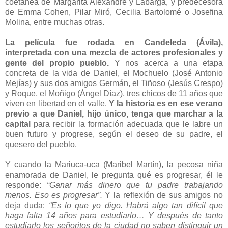
coetánea de Margarita Alexandre y Labarga, y predecesora
de Emma Cohen, Pilar Miró, Cecilia Bartolomé o Josefina
Molina, entre muchas otras.
La película fue rodada en Candeleda (Ávila),
interpretada con una mezcla de actores profesionales y
gente del propio pueblo.
Y nos acerca a una etapa
concreta de la vida de Daniel, el Mochuelo (José Antonio
Mejías) y sus dos amigos Germán, el Tiñoso (Jesús Crespo)
y Roque, el Moñigo (Ángel Díaz), tres chicos de 11 años que
viven en libertad en el valle.
Y la historia es en ese verano
previo a que Daniel, hijo único, tenga que marchar a la
capital
para recibir la formación adecuada que le labre un
buen futuro y progrese, según el deseo de su padre, el
quesero del pueblo.
Y cuando la Mariuca-uca (Maribel Martín), la pecosa niña
enamorada de Daniel, le pregunta qué es progresar, él le
responde:
“Ganar más dinero que tu padre trabajando
menos. Eso es progresar”.
Y la reflexión de sus amigos no
deja duda:
“Es lo que yo digo. Habrá algo tan difícil que
haga falta 14 años para estudiarlo… Y después de tanto
estudiarlo los señoritos de la ciudad no saben distinguir un