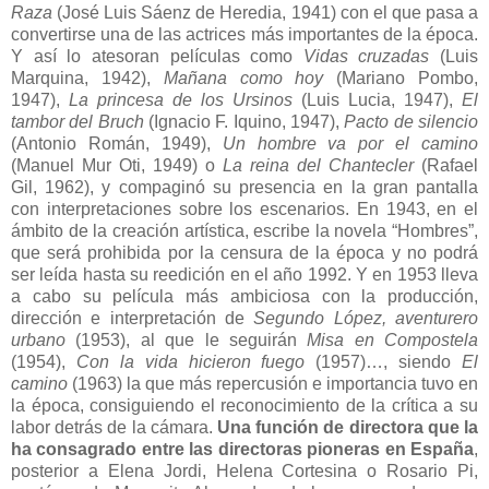
Raza
(José Luis Sáenz de Heredia, 1941) con el que pasa a
convertirse una de las actrices más importantes de la época.
Y así lo atesoran películas como
Vidas cruzadas
(Luis
Marquina, 1942),
Mañana como hoy
(Mariano Pombo,
1947),
La princesa de los Ursinos
(Luis Lucia, 1947),
El
tambor del Bruch
(Ignacio F. Iquino, 1947),
Pacto de silencio
(Antonio Román, 1949),
Un hombre va por el camino
(Manuel Mur Oti, 1949) o
La reina del Chantecler
(Rafael
Gil, 1962), y compaginó su presencia en la gran pantalla
con interpretaciones sobre los escenarios. En 1943, en el
ámbito de la creación artística, escribe la novela “Hombres”,
que será prohibida por la censura de la época y no podrá
ser leída hasta su reedición en el año 1992. Y en 1953 lleva
a cabo su película más ambiciosa con la producción,
dirección e interpretación de
Segundo López, aventurero
urbano
(1953), al que le seguirán
Misa en Compostela
(1954),
Con la vida hicieron fuego
(1957)…, siendo
El
camino
(1963) la que más repercusión e importancia tuvo en
la época, consiguiendo el reconocimiento de la crítica a su
labor detrás de la cámara.
Una función de directora que la
ha consagrado entre las directoras pioneras en España
,
posterior a Elena Jordi, Helena Cortesina o Rosario Pi,