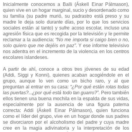
Inicialmente conocemos a Balli (Áskell Einar Pálmason),
quien vive en un hogar marginal, sucio y desordenado como
su familia (su padre murió, su padrastro está preso y su
madre le deja solo durante días, por lo que los servicios
sociales están al tanto) y sufre acoso escolar, incluso una
agresión física que es recogida por la televisión y le permite
reclamar a la audiencia:
“No me importa si caigo bien o no,
solo quiero que me dejéis en paz”
. Y ese informe televisivo
nos adentra en el incremento de la violencia en los centros
escolares islandeses.
A partir de ahí, conoce a otros tres jóvenes de su edad
(Addi, Siggi y Konni), quienes acaban acogiéndole en el
grupo, aunque lo ven como un bicho raro, y al que
preguntan al entrar en su casa:
“¿Por qué están rotas todas
las puertas?...¿por qué está todo tan guarro?”
. Pero también
ellos tienen una buena mochila en la espalda de sus vidas,
especialmente por la ausencia de una figura paterna
correcta: Addi (Áskell Einar Pálmason), quien funciona
como el líder del grupo, vive en un hogar donde sus padres
se divorciaron por el alcoholismo del padre y cuya madre
cree en la magia adivinatoria y la interpretación de los