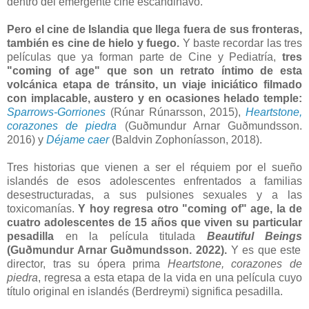
dentro del emergente cine escandinavo.
Pero el cine de Islandia que llega fuera de sus fronteras,
también es cine de hielo y fuego.
Y baste recordar las tres
películas que ya forman parte de Cine y Pediatría,
tres
"coming of age" que son un retrato íntimo de esta
volcánica etapa de tránsito, un viaje iniciático filmado
con implacable, austero y en ocasiones helado temple:
Sparrows-Gorriones
(Rúnar Rúnarsson, 2015),
Heartstone,
corazones de piedra
(Guðmundur Arnar Guðmundsson.
2016) y
Déjame caer
(Baldvin Zophoníasson, 2018).
Tres historias que vienen a ser el réquiem por el sueño
islandés de esos adolescentes enfrentados a familias
desestructuradas, a sus pulsiones sexuales y a las
toxicomanías.
Y hoy regresa otro "coming of" age, la de
cuatro adolescentes de 15 años que viven su particular
pesadilla
en la película titulada
Beautiful Beings
(Guðmundur Arnar Guðmundsson. 2022).
Y es que este
director, tras su ópera prima
Heartstone, corazones de
piedra
, regresa a esta etapa de la vida en una película cuyo
título original en islandés (Berdreymi) significa pesadilla.