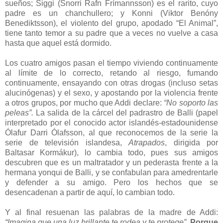
sueños; Siggi (Snorri Rafn Frímannsson) es el rarito, cuyo
padre es un chanchullero; y Konni (Viktor Benóny
Benediktsson), el violento del grupo, apodado “El Animal”,
tiene tanto temor a su padre que a veces no vuelve a casa
hasta que aquel está dormido.
Los cuatro amigos pasan el tiempo viviendo continuamente
al límite de lo correcto, retando al riesgo, fumando
continuamente, ensayando con otras drogas (incluso setas
alucinógenas) y el sexo, y apostando por la violencia frente
a otros grupos, por mucho que Addi declare:
“No soporto las
peleas”.
La salida de la cárcel del padrastro de Balli (papel
interpretado por el conocido actor islandés-estadounidense
Ólafur Darri Ólafsson, al que reconocemos de la serie la
serie de televisión islandesa,
Atrapados
, dirigida por
Baltasar Kormákur), lo cambia todo, pues sus amigos
descubren que es un maltratador y un pederasta frente a la
hermana yonqui de Balli, y se confabulan para amedrentarle
y defender a su amigo. Pero los hechos que se
desencadenan a partir de aquí, lo cambian todo.
Y al final resuenan las palabras de la madre de Addi:
“Imagina que una luz brillante te rodea y te protege”
.
Porque