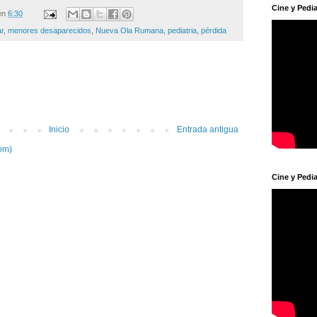
Cine y Pedia
en
6:30
ar
,
menores desaparecidos
,
Nueva Ola Rumana
,
pediatria
,
pérdida
Inicio
Entrada antigua
om)
Cine y Pedia