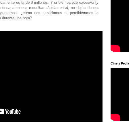
ricamente es la de 8 millones. Y si bien parece excesiva (y
desapariciones resueltas rápidamente), no dejan de ser
reguntarnos: ¿cómo nos sentiríamos si percibiéramos la
lo durante una hora?
Cine y Pedia