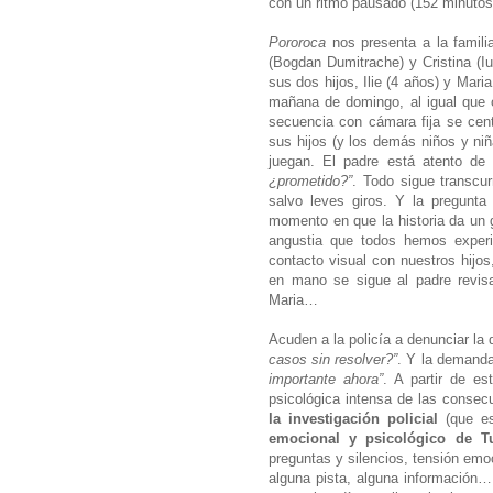
con un ritmo pausado (152 minutos
Pororoca
nos presenta a la famili
(Bogdan Dumitrache) y Cristina (Iu
sus dos hijos, Ilie (4 años) y Mari
mañana de domingo, al igual que o
secuencia con cámara fija se cen
sus hijos (y los demás niños y niñ
juegan. El padre está atento de
¿prometido?”
. Todo sigue transcur
salvo leves giros. Y la pregun
momento en que la historia da un 
angustia que todos hemos exper
contacto visual con nuestros hijo
en mano se sigue al padre revisa
Maria…
Acuden a la policía a denunciar la
casos sin resolver?”
. Y la demanda
importante ahora”
. A partir de es
psicológica intensa de las consecu
la investigación policial
(que es
emocional y psicológico de Tu
preguntas y silencios, tensión emo
alguna pista, alguna información…