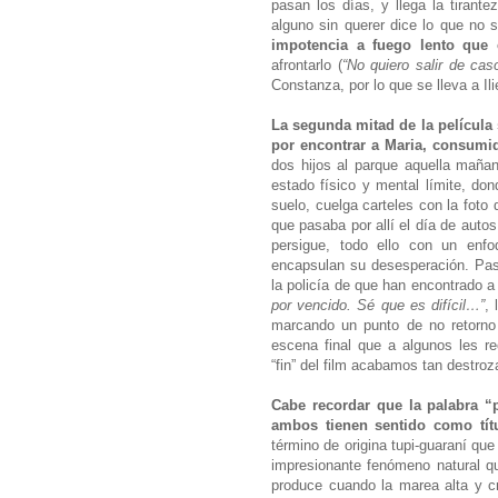
pasan los días, y llega la tirant
alguno sin querer dice lo que n
impotencia a fuego lento que 
afrontarlo (
“No quiero salir de ca
Constanza, por lo que se lleva a Il
La segunda mitad de la película
por encontrar a Maria, consumid
dos hijos al parque aquella maña
estado físico y mental límite, do
suelo, cuelga carteles con la foto
que pasaba por allí el día de auto
persigue, todo ello con un enfo
encapsulan su desesperación. Pa
la policía de que han encontrado a
por vencido. Sé que es difícil…”
, 
marcando un punto de no retorno 
escena final que a algunos les r
“fin” del film acabamos tan destr
Cabe recordar que la palabra “
ambos tienen sentido como títu
término de origina tupi-guaraní que 
impresionante fenómeno natural q
produce cuando la marea alta y c