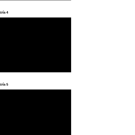
tría 4
tría 5