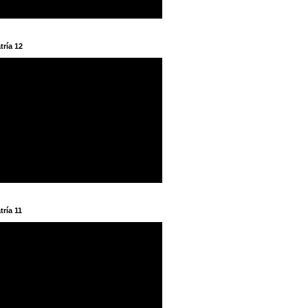
tría 12
tría 11