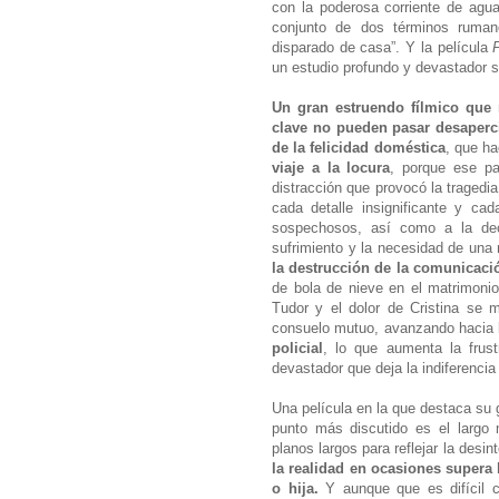
con la poderosa corriente de agu
conjunto de dos términos rumano
disparado de casa”. Y la película
un estudio profundo y devastador sob
Un gran estruendo fílmico que
clave no pueden pasar desaperc
de la felicidad doméstica
, que ha
viaje a la locura
, porque ese p
distracción que provocó la tragedia
cada detalle insignificante y ca
sospechosos, así como a la dec
sufrimiento y la necesidad de una 
la destrucción de la comunicació
de bola de nieve en el matrimonio
Tudor y el dolor de Cristina se m
consuelo mutuo, avanzando hacia 
policial
, lo que aumenta la frus
devastador que deja la indiferencia
Una película en la que destaca su 
punto más discutido es el largo 
planos largos para reflejar la desin
la realidad en ocasiones supera 
o hija.
Y aunque que es difícil c