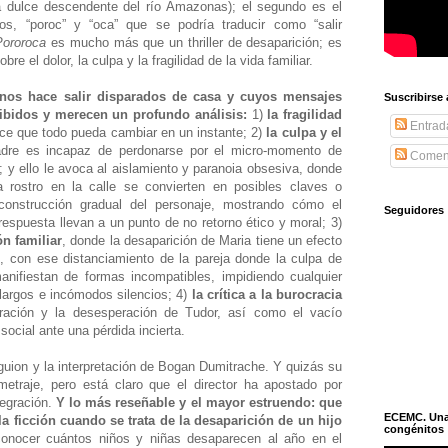
a dulce descendente del río Amazonas); el segundo es el
s, “poroc” y “oca” que se podría traducir como “salir
Pororoca
es mucho más que un thriller de desaparición; es
re el dolor, la culpa y la fragilidad de la vida familiar.
 nos hace salir disparados de casa y cuyos mensajes
Suscribirse
ibidos y merecen un profundo análisis:
1)
la fragilidad
Entrad
ce que todo pueda cambiar en un instante; 2)
la culpa y el
adre es incapaz de perdonarse por el micro-momento de
Coment
; y ello le avoca al aislamiento y paranoia obsesiva, donde
da rostro en la calle se convierten en posibles claves o
onstrucción gradual del personaje, mostrando cómo el
Seguidores
respuesta llevan a un punto de no retorno ético y moral; 3)
n familiar
, donde la desaparición de Maria tiene un efecto
, con ese distanciamiento de la pareja donde la culpa de
anifiestan de formas incompatibles, impidiendo cualquier
largos e incómodos silencios; 4)
la crítica a la burocracia
tración y la desesperación de Tudor, así como el vacío
 social ante una pérdida incierta.
guion y la interpretación de Bogan Dumitrache. Y quizás su
metraje, pero está claro que el director ha apostado por
tegración.
Y lo más reseñable y el mayor estruendo: que
ECEMC. Una h
la ficción cuando se trata de la desaparición de un hijo
congénitos
onocer cuántos niños y niñas desaparecen al año en el