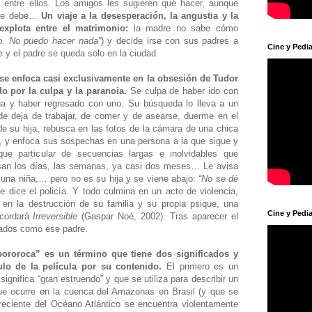
ez entre ellos. Los amigos les sugieren qué hacer, aunque
o se debe…
Un viaje a la desesperación, la angustia y la
explota entre el matrimonio:
la madre no sabe cómo
so. No puedo hacer nada”
) y decide irse con sus padres a
Cine y Pedia
ie y el padre se queda solo en la ciudad.
 se enfoca casi exclusivamente en la obsesión de Tudor
o por la culpa y la paranoia.
Se culpa de haber ido con
na y haber regresado con uno. Su búsqueda lo lleva a un
nde deja de trabajar, de comer y de asearse, duerme en el
 de su hija, rebusca en las fotos de la cámara de una chica
s, y enfoca sus sospechas en una persona a la que sigue y
que particular de secuencias largas e inolvidables que
san los días, las semanas, ya casi dos meses… Le avisa
 una niña,… pero no es su hija y se viene abajo:
“No se dé
le dice el policía. Y todo culmina en un acto de violencia,
en la destrucción de su familia y su propia psique, una
Cine y Pedia
ecordará
Irreversible
(Gaspar Noé, 2002). Tras aparecer el
ozados como ese padre.
pororoca” es un término que tiene dos significados y
lo de la película por su contenido.
El primero es un
significa “gran estruendo” y que se utiliza para describir un
ue ocurre en la cuenca del Amazonas en Brasil (y que se
reciente del Océano Atlántico se encuentra violentamente