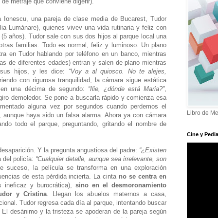
 de metraje que conviene digerir).
a Ionescu, una pareja de clase media de Bucarest, Tudor
lia Lumànare), quienes vivev una vida rutinaria y feliz con
a (5 años). Tudor sale con sus dos hijos al parque local una
tras familias. Todo es normal, feliz y luminoso. Un plano
tra en Tudor hablando por teléfono en un banco, mientras
as de diferentes edades) entran y salen de plano mientras
 sus hijos, y les dice:
“Voy a al quiosco. No te alejes,
riendo con rigurosa tranquilidad, la cámara sigue estática
ta en una décima de segundo:
“Ilie, ¿dónde está Maria?”
,
giro demoledor. Se pone a buscarla rápido y comienza esa
imentado alguna vez por segundos cuando perdemos el
Libro de Me
s, aunque haya sido un falsa alarma. Ahora ya con cámara
ndo todo el parque, preguntando, gritando el nombre de
Cine y Pedia
 desaparición. Y la pregunta angustiosa del padre:
“¿Existen
 del policía:
“Cualquier detalle, aunque sea irrelevante, son
te suceso, la película se transforma en una exploración
encias de esta pérdida incierta. La cinta
no se centra en
 ineficaz y burocrática),
sino en el desmoronamiento
dor y Cristina
. Llegan los abuelos maternos a casa,
cional. Tudor regresa cada día al parque, intentando buscar
 El desánimo y la tristeza se apoderan de la pareja según