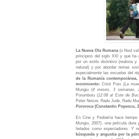
La Nueva Ola Rumana
(o Noul va
principios del siglo XXI y que ha
por un estilo distintivo (realista
natural) y por abordar temas soc
especialmente las secuelas del r
de la Rumanía contemporánea, 
movimiento:
Cristi Puiu (
La muer
Mungiu (
4 meses, 3 semanas, 
Porumboiu (
12:08 al Este de Buc
Peter Netzer, Radu Jude, Radu Mun
Pororoca
(Constantin Popescu, 2
En Cine y Pediatría hace tiemp
Mungiu, 2007), una película dura y
helados como espectadores. Y 
búsqueda y angustia por la pér