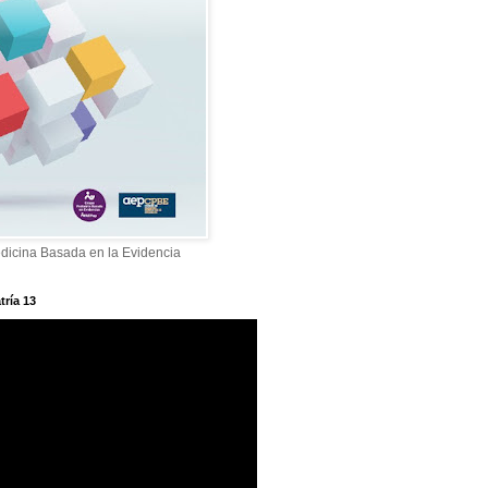
dicina Basada en la Evidencia
tría 13