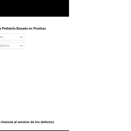
 a Pediatría Basada en Pruebas
as
arios
istoria al servicio de los defectos