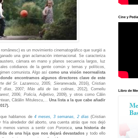
Cine y Pedia
l românesc) es un movimiento cinematográfico que surgió a
 ganado una gran aclamación internacional. Se caracteriza
 y austero, cámara en mano y planos secuencia largos, luz
iales cotidianos de la gente común y temas y políticos,
égimen comunista. Algo así
como una visión neorrealista
donde encontramos algunos directores clave de este
te del Sr. Lazarescu
, 2005;
Sieranevada
, 2016), Cristian
2 días
, 2007;
Más allá de las colinas
, 2012), Corneilu
Libro de Me
arest
, 2006;
Policía, Adjetivo
, 2009), y otros como Călin
tean, Cătălin Mitulescu,...
Una lista a la que cabe añadir
017).
o que hablamos de
4 meses, 3 semanas, 2 días
(Cristian
 fría alrededor del aborto, una cuenta atrás que nos dejó
no menos vamos a sentir con
Pororoca
,
una historia de
dida de una hija que nos dejará devastados
y todo ello