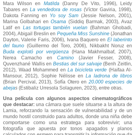
Mara Wilson en
Matilda
(Danny De Vito, 1996), Leidy
Tabares en
La vendedora de rosas
(Víctor Gaviria, 1998),
Dakota Fanning en
Yo soy Sam
(Jessie Nelson, 2001),
Marina Golbahari en
Osama
(Siddiq Barmak, 2003), Avaz
Latif en
Las tortugas también vuelan
(Bahman Ghobadi,
2004), Abigail Breslin en
Pequeña Miss Sunshine
(Jonathan
Dayton, Valerie Faris, 2006), Ivana Baquero en
El laberinto
del fauno
(Guillermo del Toro, 2006), Nikbakht Noruz en
Buda explotó por vergüenza
(Hana Makhmalbaf, 2007),
Nerea Camacho en
Camino
(Javier Fesser, 2008),
Quvenzhané Wallis en
Bestias del sur salvaje
(Benh Zeitlin,
2012), Waad Mohammed en
La bicicleta verde
(Haifaa Al-
Mansour, 2012), Sophie Nélisse en
La ladrona de libros
(Brian Percival, 2013), Sofía Otero en
20.000 especies de
abeja
s
(Estibaliz Urresola Solaguren, 2023), entre otras.
Una película con algunos aspectos cinematográficos
que destacar:
una cámara que suele situarse a la altura de
Lamia, reforzando la sensación de vulnerabilidad y de un
mundo hostil construido para adultos, donde una niña debe
comportarse como una estratega para sobrevivir; una
fotografía que apuesta por tonos apagados y planos
calculados con esmero para transmitir la información que da