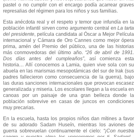
pastel o no cumplir con el encargo podía acarrear graves
represalias del régimen para los niños y sus familias.
Esta anécdota real y el respeto y temor que infundía en la
población infantil sirven como argumento central en
La tarta
del presidente
, película candidata al Óscar a Mejor Película
internacional y Cámara de Oro Cannes como mejor ópera
prima, amén del Premio del público, una de las historias
más conmovedoras del último año.
“26 de abril de 1991.
Dos días antes del cumpleaños”
, así comienza esta
historia… Allí conocemos a Lamia, quien vive sola con su
abuela en las marismas mesopotámicas del sur de Irak (sus
padres fallecieron como consecuencia de la guerra), bajo
las duras sanciones internacionales que provocan escasez
generalizada y miseria. Los escolares llegan a la escuela en
canoas por un paisaje de una gran belleza donde la
población sobrevive en casas de juncos en condiciones
muy precarias.
En la escuela, hasta los propios niños dan mítines a favor
de su adorado Sadam Huseín, mientras los aviones de
guerra sobrevuelan continuamente el cielo:
“¡Con nuestra
sangre y nuestra alma los venceremos por ti, Sadam!...