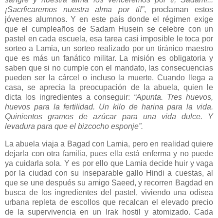
¡Sacrficaremos nuestra alma por ti!”
, proclaman estos
jóvenes alumnos. Y en este país donde el régimen exige
que el cumpleaños de Sadam Husein se celebre con un
pastel en cada escuela, esa tarea casi imposible le toca por
sorteo a Lamia, un sorteo realizado por un tiránico maestro
que es más un fanático militar. La misión es obligatoria y
saben que si no cumple con el mandato, las consecuencias
pueden ser la cárcel o incluso la muerte. Cuando llega a
casa, se aprecia la preocupación de la abuela, quien le
dicta los ingredientes a conseguir:
“Apunta. Tres huevos,
huevos para la fertilidad. Un kilo de harina para la vida.
Quinientos gramos de azúcar para una vida dulce. Y
levadura para que el bizcocho esponje”.
La abuela viaja a Bagad con Lamia, pero en realidad quiere
dejarla con otra familia, pues ella está enferma y no puede
ya cuidarla sola. Y es por ello que Lamia decide huir y vaga
por la ciudad con su inseparable gallo Hindi a cuestas, al
que se une después su amigo Saeed, y recorren Bagdad en
busca de los ingredientes del pastel, viviendo una odisea
urbana repleta de escollos que recalcan el elevado precio
de la supervivencia en un Irak hostil y atomizado. Cada