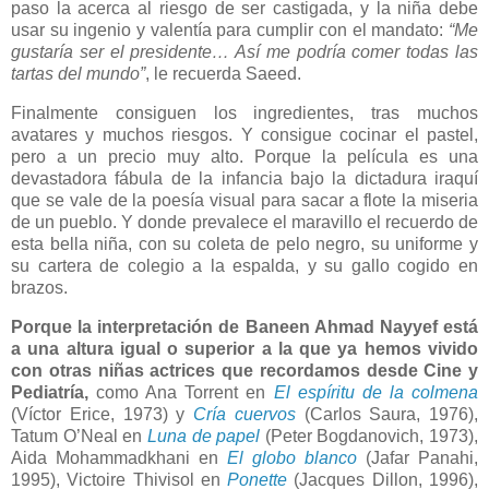
paso la acerca al riesgo de ser castigada, y la niña debe
usar su ingenio y valentía para cumplir con el mandato:
“Me
gustaría ser el presidente… Así me podría comer todas las
tartas del mundo”
, le recuerda Saeed.
Finalmente consiguen los ingredientes, tras muchos
avatares y muchos riesgos. Y consigue cocinar el pastel,
pero a un precio muy alto. Porque la película es una
devastadora fábula de la infancia bajo la dictadura iraquí
que se vale de la poesía visual para sacar a flote la miseria
de un pueblo. Y donde prevalece el maravillo el recuerdo de
esta bella niña, con su coleta de pelo negro, su uniforme y
su cartera de colegio a la espalda, y su gallo cogido en
brazos.
Porque la interpretación de Baneen Ahmad Nayyef está
a una altura igual o superior a la que ya hemos vivido
con otras niñas actrices que recordamos desde Cine y
Pediatría,
como Ana Torrent en
El espíritu de la colmena
(Víctor Erice, 1973) y
Cría cuervos
(Carlos Saura, 1976),
Tatum O’Neal en
Luna de papel
(Peter Bogdanovich, 1973),
Aida Mohammadkhani en
El globo blanco
(Jafar Panahi,
1995), Victoire Thivisol en
Ponette
(Jacques Dillon, 1996),