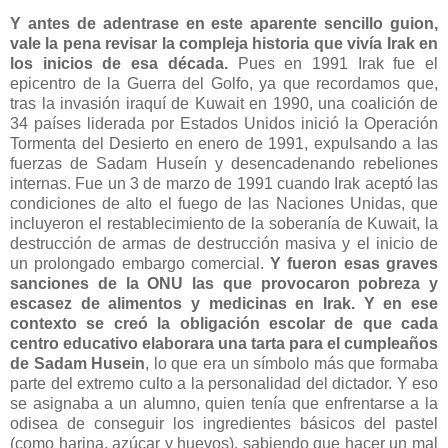
Y antes de adentrase en este aparente sencillo guion,
vale la pena revisar la compleja historia que vivía Irak en
los inicios de esa década.
Pues en 1991 Irak fue el
epicentro de la Guerra del Golfo, ya que recordamos que,
tras la invasión iraquí de Kuwait en 1990, una coalición de
34 países liderada por Estados Unidos inició la Operación
Tormenta del Desierto en enero de 1991, expulsando a las
fuerzas de Sadam Huseín y desencadenando rebeliones
internas. Fue un 3 de marzo de 1991 cuando Irak aceptó las
condiciones de alto el fuego de las Naciones Unidas, que
incluyeron el restablecimiento de la soberanía de Kuwait, la
destrucción de armas de destrucción masiva y el inicio de
un prolongado embargo comercial.
Y fueron esas graves
sanciones de la ONU las que provocaron pobreza y
escasez de alimentos y medicinas en Irak.
Y en ese
contexto se creó la obligación escolar de que cada
centro educativo elaborara una tarta para el cumpleaños
de Sadam Husein
, lo que era un símbolo más que formaba
parte del extremo culto a la personalidad del dictador. Y eso
se asignaba a un alumno, quien tenía que enfrentarse a la
odisea de conseguir los ingredientes básicos del pastel
(como harina, azúcar y huevos), sabiendo que hacer un mal