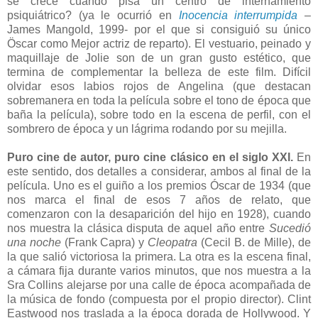
se crece cuando pisa un centro de internamiento
psiquiátrico? (ya le ocurrió en
Inocencia interrumpida
–
James Mangold, 1999- por el que si consiguió su único
Öscar como Mejor actriz de reparto). El vestuario, peinado y
maquillaje de Jolie son de un gran gusto estético, que
termina de complementar la belleza de este film. Difícil
olvidar esos labios rojos de Angelina (que destacan
sobremanera en toda la película sobre el tono de época que
baña la película), sobre todo en la escena de perfil, con el
sombrero de época y un lágrima rodando por su mejilla.
Puro cine de autor, puro cine clásico en el siglo XXI.
En
este sentido, dos detalles a considerar, ambos al final de la
película. Uno es el guiño a los premios Óscar de 1934 (que
nos marca el final de esos 7 años de relato, que
comenzaron con la desaparición del hijo en 1928), cuando
nos muestra la clásica disputa de aquel año entre
Sucedió
una noche
(Frank Capra) y
Cleopatra
(Cecil B. de Mille), de
la que salió victoriosa la primera. La otra es la escena final,
a cámara fija durante varios minutos, que nos muestra a la
Sra Collins alejarse por una calle de época acompañada de
la música de fondo (compuesta por el propio director). Clint
Eastwood nos traslada a la época dorada de Hollywood. Y