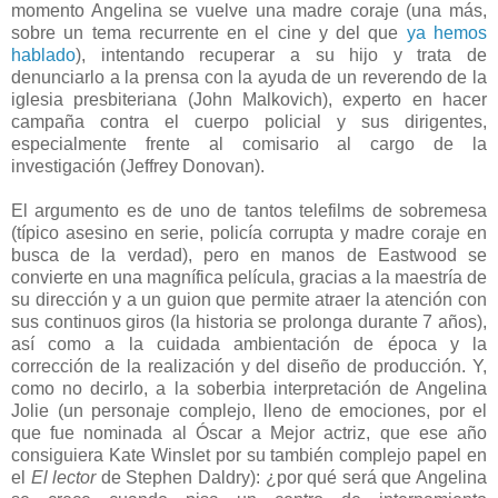
momento Angelina se vuelve una madre coraje (una más,
sobre un tema recurrente en el cine y del que
ya hemos
hablado
), intentando recuperar a su hijo y trata de
denunciarlo a la prensa con la ayuda de un reverendo de la
iglesia presbiteriana (John Malkovich), experto en hacer
campaña contra el cuerpo policial y sus dirigentes,
especialmente frente al comisario al cargo de la
investigación (Jeffrey Donovan).
El argumento es de uno de tantos telefilms de sobremesa
(típico asesino en serie, policía corrupta y madre coraje en
busca de la verdad), pero en manos de Eastwood se
convierte en una magnífica película, gracias a la maestría de
su dirección y a un guion que permite atraer la atención con
sus continuos giros (la historia se prolonga durante 7 años),
así como a la cuidada ambientación de época y la
corrección de la realización y del diseño de producción. Y,
como no decirlo, a la soberbia interpretación de Angelina
Jolie (un personaje complejo, lleno de emociones, por el
que fue nominada al Óscar a Mejor actriz, que ese año
consiguiera Kate Winslet por su también complejo papel en
el
El lector
de Stephen Daldry): ¿por qué será que Angelina