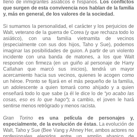
lleno de inmigrantes asiáticos e hispanos.
Los conflictos
que surgen de esta convivencia nos hablan de la familia
y, más en general, de los valores de la sociedad.
Si sumamos la personalidad, el carácter y los perjuicios de
Walt, veterano de la guerra de Corea (y que rechaza todo lo
asiático), con una familia vietnamita de vecinos
(especialmente con sus dos hijos, Taho y Sue), podemos
imaginar las posibilidades de guion. A partir de un violento
incidente con una banda de matones, a los que Walt
responde con firmeza (en un guiño al personaje de Harry
Callahan que marcó sus inicios), tendrá un mayor
acercamiento hacia sus vecinos, quienes le acogen como
un héroe. Pronto se fijará en el más pequeño de la familia,
un adolescente a quien tomará como ahijado y a quien
enseñará todo lo que sabe (a él le dice lo de
“yo acabo las
cosas, eso es lo que hago“
); a cambio, el joven le hará
sentirse menos retrógrado y menos racista.
Gran Torino
es una película de personajes y,
especialmente, de la evolución de éstas.
La evolución de
Walt, Taho y Sue (Bee Vang y Ahney Her, ambos actores no
profesionales elegidos entre un amplio abanico de