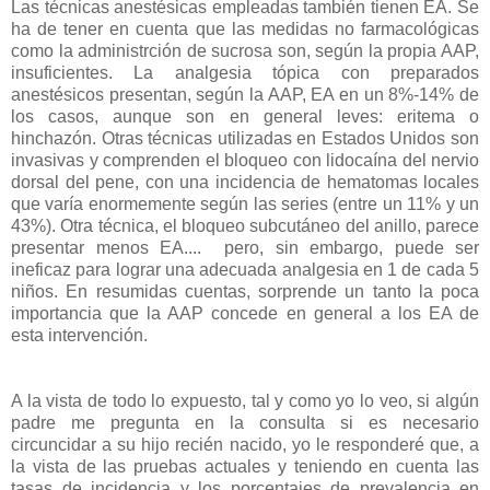
Las técnicas anestésicas empleadas también tienen EA. Se
ha de tener en cuenta que las medidas no farmacológicas
como la administrción de sucrosa son, según la propia AAP,
insuficientes. La analgesia tópica con preparados
anestésicos presentan, según la AAP, EA en un 8%-14% de
los casos, aunque son en general leves: eritema o
hinchazón. Otras técnicas utilizadas en Estados Unidos son
invasivas y comprenden el bloqueo con lidocaína del nervio
dorsal del pene, con una incidencia de hematomas locales
que varía enormemente según las series (entre un 11% y un
43%). Otra técnica, el bloqueo subcutáneo del anillo, parece
presentar menos EA.... pero, sin embargo, puede ser
ineficaz para lograr una adecuada analgesia en 1 de cada 5
niños. En resumidas cuentas, sorprende un tanto la poca
importancia que la AAP concede en general a los EA de
esta intervención.
A la vista de todo lo expuesto, tal y como yo lo veo, si algún
padre me pregunta en la consulta si es necesario
circuncidar a su hijo recién nacido, yo le responderé que, a
la vista de las pruebas actuales y teniendo en cuenta las
tasas de incidencia y los porcentajes de prevalencia en