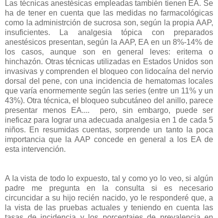
Las técnicas anestésicas empleadas también tienen EA. Se
ha de tener en cuenta que las medidas no farmacológicas
como la administrción de sucrosa son, según la propia AAP,
insuficientes. La analgesia tópica con preparados
anestésicos presentan, según la AAP, EA en un 8%-14% de
los casos, aunque son en general leves: eritema o
hinchazón. Otras técnicas utilizadas en Estados Unidos son
invasivas y comprenden el bloqueo con lidocaína del nervio
dorsal del pene, con una incidencia de hematomas locales
que varía enormemente según las series (entre un 11% y un
43%). Otra técnica, el bloqueo subcutáneo del anillo, parece
presentar menos EA.... pero, sin embargo, puede ser
ineficaz para lograr una adecuada analgesia en 1 de cada 5
niños. En resumidas cuentas, sorprende un tanto la poca
importancia que la AAP concede en general a los EA de
esta intervención.
A la vista de todo lo expuesto, tal y como yo lo veo, si algún
padre me pregunta en la consulta si es necesario
circuncidar a su hijo recién nacido, yo le responderé que, a
la vista de las pruebas actuales y teniendo en cuenta las
tasas de incidencia y los porcentajes de prevalencia en