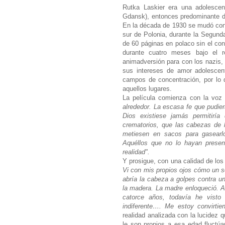
Rutka Laskier era una adolescen
Gdansk), entonces predominante d
En la década de 1930 se mudó con s
sur de Polonia, durante la Segund
de 60 páginas en polaco sin el con
durante cuatro meses bajo el ré
animadversión para con los nazis,
sus intereses de amor adolescen
campos de concentración, por lo 
aquellos lugares.
La película comienza con la voz
alrededor. La escasa fe que pudie
Dios existiese jamás permitirí
crematorios, que las cabezas de 
metiesen en sacos para gasear
Aquéllos que no lo hayan presen
realidad".
Y prosigue, con una calidad de lo
Vi con mis propios ojos cómo un s
abría la cabeza a golpes contra un
la madera. La madre enloqueció. A
catorce años, todavía he vist
indiferente…. Me estoy convirti
realidad analizada con la lucidez 
le son propios a esa edad fluctú