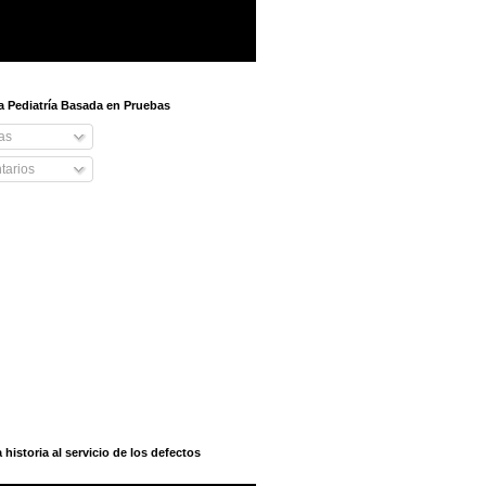
 a Pediatría Basada en Pruebas
as
arios
istoria al servicio de los defectos