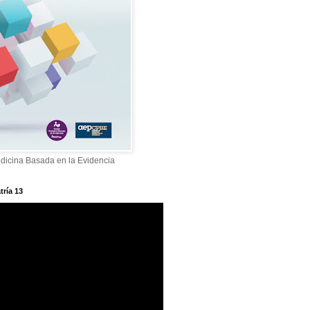
dicina Basada en la Evidencia
tría 13