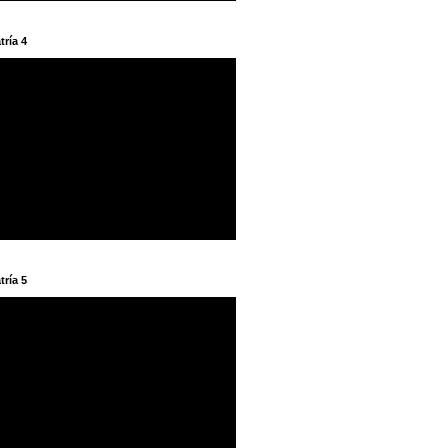
tría 4
tría 5