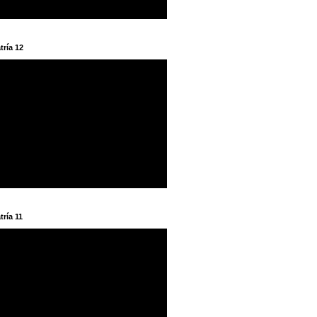
tría 12
tría 11