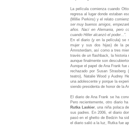
La película comienza cuando Otto
regresa al lugar donde estaban esco
(Millie Perkins) y el relato comien
ser muy buenos amigos, empezaré 
años. Nací en Alemania, pero co
cuando Hitler alcanzó el poder...”.
En el diario (y en la película) se
mujer y sus dos hijas) de la p
Ámnsterdam, así como a tres miemb
través de un flashback, la histori
aunque finalmente son descubiert
Aunque el papel de Ana Frank fue a
rechazado por Susan Strasberg (
teatro), Natalie Wood y Audrey H
una adolescente y porque la experie
siendo presidenta de honor de la 
El diario de Ana Frank se ha con
Pero recientemente, otro diario ha 
Rutka Laskier
, una niña polaca d
sus padres. En 2006, el diario do
pasó en el ghetto de Bedzin ha si
el diario salió a la luz, Rutka fue