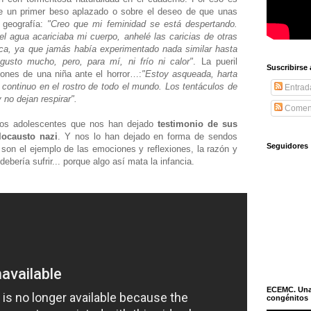
bre un primer beso aplazado o sobre el deseo de que unas
 geografía:
"Creo que mi feminidad se está despertando.
 agua acariciaba mi cuerpo, anhelé las caricias de otras
ca, ya que jamás había experimentado nada similar hasta
usto mucho, pero, para mí, ni frío ni calor"
. La pueril
Suscribirse
iones de una niña ante el horror…:
"Estoy asqueada, harta
continuo en el rostro de todo el mundo. Los tentáculos de
Entrad
no dejan respirar".
Coment
dos adolescentes que nos han dejado
testimonio de sus
locausto nazi
. Y nos lo han dejado en forma de sendos
Seguidores
s son el ejemplo de las emociones y reflexiones, la razón y
ebería sufrir... porque algo así mata la infancia.
ECEMC. Una h
congénitos