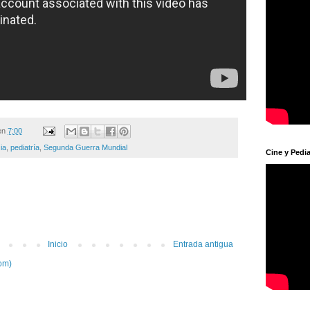
en
7:00
ia
,
pediatría
,
Segunda Guerra Mundial
Cine y Pedia
Inicio
Entrada antigua
om)