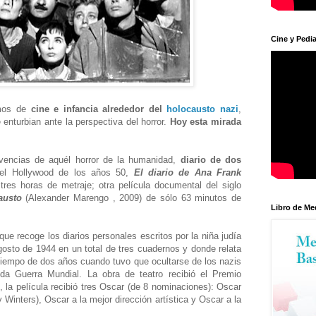
Cine y Pedia
amos de
cine e infancia alrededor del
holocausto nazi
,
enturbian ante la perspectiva del horror.
Hoy esta mirada
ivencias de aquél horror de la humanidad,
diario de dos
del Hollywood de los años 50,
El diario de Ana Frank
res horas de metraje; otra película documental del siglo
austo
(Alexander Marengo , 2009) de sólo 63 minutos de
Libro de Me
que recoge los diarios personales escritos por la niña judía
osto de 1944 en un total de tres cuadernos y donde relata
tiempo de dos años cuando tuvo que ocultarse de los nazis
a Guerra Mundial. La obra de teatro recibió el Premio
 la película recibió tres Oscar (de 8 nominaciones): Oscar
y Winters), Oscar a la mejor dirección artística y Oscar a la