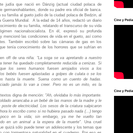
te judía que nació en Dánzig (actual ciudad polaca de
e germanohablantes, donde su padre era oficial de banca.
u familia al gueto judío de la ciudad polaca de Bedzin, al
a Guerra Mundial. A la edad de 14 años, redactó un diario
Cine y Pedia
ocimiento de su familia, relatando el transcurso de su vida
gimen nacionalsocialista. En él, expresó su profunda
 y mencionó las condiciones de vida en el gueto, así como
tes. También escribió sobre las cámaras de gas en los
que tenía conocimiento de los horrores que se sufrían en
 en off de una niña:
“La soga se va apretando a nuestro
ra tener ha quedado completamente reducida a cenizas. Si
a que los seres humanos fuesen arrojados vivos a los
los bebés fuesen aplastadas a golpes de culata o se los
los hasta la muerte. Suena como un cuento de hadas.
ciado jamás lo van a creer. Pero no es un mito, es la
Cine y Pedia
s textos digna de mención:
"Ah, olvidaba lo más importante.
oldado arrancaba a un bebé de las manos de la madre y le
 poste de electricidad. Los sesos de la criatura salpicaron
hora lo escribo como si no hubiera pasado nada (…) tengo
o poco en la vida; sin embargo, ya me he vuelto tan
endo en un animal a la espera de la muerte"
. Una cruel
que quizá sólo puede tener un adolescente y los temas que
an con tormentosa naturalidad en el cuaderno. Por eso es