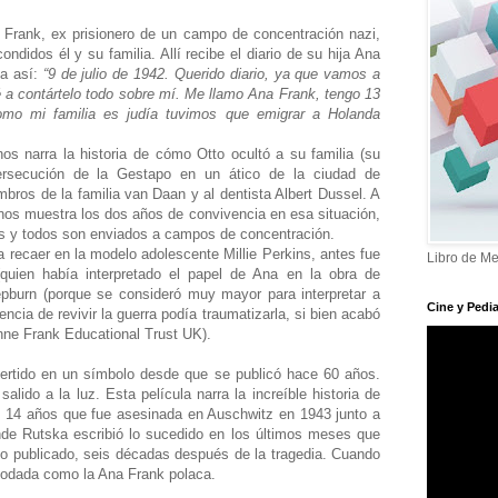
 Frank, ex prisionero de un campo de concentración nazi,
ndidos él y su familia. Allí recibe el diario de su hija Ana
za así:
“9 de julio de 1942. Querido diario, ya que vamos a
a contártelo todo sobre mí. Me llamo Ana Frank, tengo 13
mo mi familia es judía tuvimos que emigrar a Holanda
 nos narra la historia de cómo Otto ocultó a su familia (su
ersecución de la Gestapo en un ático de la ciudad de
ros de la familia van Daan y al dentista Albert Dussel. A
a nos muestra los dos años de convivencia en esa situación,
os y todos son enviados a campos de concentración.
 recaer en la modelo adolescente Millie Perkins, antes fue
Libro de Me
quien había interpretado el papel de Ana en la obra de
epburn (porque se consideró muy mayor para interpretar a
Cine y Pedia
ncia de revivir la guerra podía traumatizarla, si bien acabó
Anne Frank Educational Trust UK).
vertido en un símbolo desde que se publicó hace 60 años.
salido a la luz. Esta película narra la increíble historia de
e 14 años que fue asesinada en Auschwitz en 1943 junto a
nde Rutska escribió lo sucedido en los últimos meses que
do publicado, seis décadas después de la tragedia. Cuando
 apodada como la Ana Frank polaca.