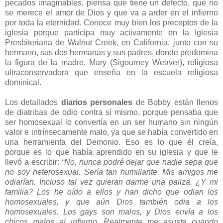
pecados imaginables, piensa que tiene un defecto, que no
se merece el amor de Dios y que va a arder en el infierno
por toda la eternidad. Conoce muy bien los preceptos de la
iglesia porque participa muy activamente en la Iglesia
Presbiteriana de Walnut Creek, en California, junto con su
hermano, sus dos hermanas y sus padres, donde predomina
la figura de la madre, Mary (Sigourney Weaver), religiosa
ultraconservadora que enseña en la escuela religiosa
dominical.
Los detallados
diarios personales
de Bobby están llenos
de diatribas de odio contra sí mismo, porque pensaba que
ser homosexual lo convertía en un ser humano sin ningún
valor e intrínsecamente malo, ya que se había convertido en
una herramienta del Demonio. Eso es lo que él creía,
porque es lo que había aprendido en su iglesia y que le
llevó a escribir:
“No, nunca podré dejar que nadie sepa que
no soy heterosexual. Sería tan humillante. Mis amigos me
odiarían. Incluso tal vez quieran darme una paliza. ¿Y mi
familia? Los he oído a ellos y han dicho que odian los
homosexuales, y que aún Dios también odia a los
homosexuales. Los gays son malos, y Dios envía a los
chicos malos al infierno. Realmente me asusta cuando