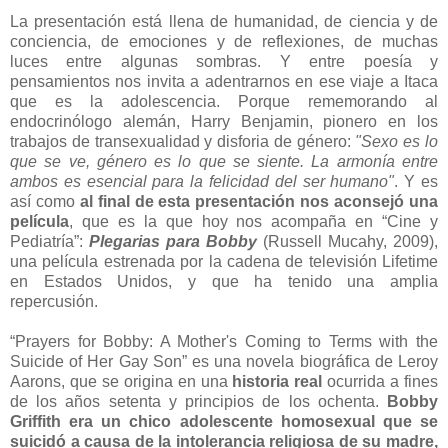
La presentación está llena de humanidad, de ciencia y de
conciencia, de emociones y de reflexiones, de muchas
luces entre algunas sombras. Y entre poesía y
pensamientos nos invita a adentrarnos en ese viaje a Itaca
que es la adolescencia. Porque rememorando al
endocrinólogo alemán, Harry Benjamin, pionero en los
trabajos de transexualidad y disforia de género:
"Sexo es lo
que se ve, género es lo que se siente. La armonía entre
ambos es esencial para la felicidad del ser humano"
. Y es
así como
al final de esta presentación nos aconsejó una
película
, que es la que hoy nos acompaña en “Cine y
Pediatría”:
Plegarias para Bobby
(Russell Mucahy, 2009),
una película estrenada por la cadena de televisión Lifetime
en Estados Unidos, y que ha tenido una amplia
repercusión.
“Prayers for Bobby: A Mother's Coming to Terms with the
Suicide of Her Gay Son” es una novela biográfica de Leroy
Aarons, que se origina en una
historia real
ocurrida a fines
de los años setenta y principios de los ochenta.
Bobby
Griffith era un chico adolescente homosexual que se
suicidó a causa de la intolerancia religiosa de su madre,