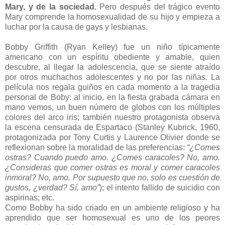
Mary, y de la sociedad.
Pero después del trágico evento
Mary comprende la homosexualidad de su hijo y empieza a
luchar por la causa de gays y lesbianas.
Bobby Griffith (Ryan Kelley) fue un niño típicamente
americano con un espíritu obediente y amable, quien
descubre, al llegar la adolescencia, que se siente atraído
por otros muchachos adolescentes y no por las niñas. La
película nos regala guiños en cada momento a la tragedia
personal de Boby: al inicio, en la fiesta grabada cámara en
mano vemos, un buen número de globos con los múltiples
colores del arco iris; también nuestro protagonista observa
la escena censurada de Espartaco (Stanley Kubrick, 1960,
protagonizada por Tony Curtis y Laurence Olivier donde se
reflexionan sobre la moralidad de las preferencias:
“¿Comes
ostras? Cuando puedo amo. ¿Comes caracoles? No, amo.
¿Consideras que comer ostras es moral y comer caracoles
inmoral? No, amo. Por supuesto que no, solo es cuestión de
gustos, ¿verdad? Sí, amo”
); el intento fallido de suicidio con
aspirinas; etc.
Como Bobby ha sido criado en un ambiente religioso y ha
aprendido que ser homosexual es uno de los peores