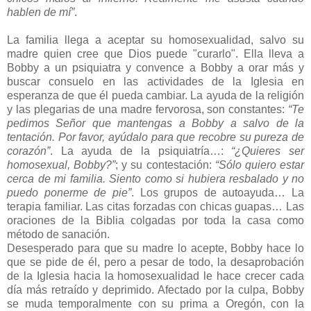
hablen de mí”
.
La familia llega a aceptar su homosexualidad, salvo su
madre quien cree que Dios puede "curarlo". Ella lleva a
Bobby a un psiquiatra y convence a Bobby a orar más y
buscar consuelo en las actividades de la Iglesia en
esperanza de que él pueda cambiar. La ayuda de la religión
y las plegarias de una madre fervorosa, son constantes:
“Te
pedimos Señor que mantengas a Bobby a salvo de la
tentación. Por favor, ayúdalo para que recobre su pureza de
corazón”
. La ayuda de la psiquiatría…:
“¿Quieres ser
homosexual, Bobby?”
; y su contestación:
“Sólo quiero estar
cerca de mi familia. Siento como si hubiera resbalado y no
puedo ponerme de pie”
. Los grupos de autoayuda… La
terapia familiar. Las citas forzadas con chicas guapas… Las
oraciones de la Biblia colgadas por toda la casa como
método de sanación.
Desesperado para que su madre lo acepte, Bobby hace lo
que se pide de él, pero a pesar de todo, la desaprobación
de la Iglesia hacia la homosexualidad le hace crecer cada
día más retraído y deprimido. Afectado por la culpa, Bobby
se muda temporalmente con su prima a Oregón, con la