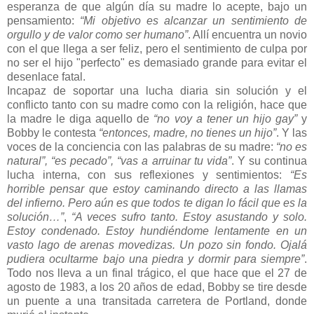
esperanza de que algún día su madre lo acepte, bajo un
pensamiento:
“Mi objetivo es alcanzar un sentimiento de
orgullo y de valor como ser humano”
. Allí encuentra un novio
con el que llega a ser feliz, pero el sentimiento de culpa por
no ser el hijo "perfecto" es demasiado grande para evitar el
desenlace fatal.
Incapaz de soportar una lucha diaria sin solución y el
conflicto tanto con su madre como con la religión, hace que
la madre le diga aquello de
“no voy a tener un hijo gay”
y
Bobby le contesta
“entonces, madre, no tienes un hijo”
. Y las
voces de la conciencia con las palabras de su madre:
“no es
natural”, “es pecado”, “vas a arruinar tu vida”
. Y su continua
lucha interna, con sus reflexiones y sentimientos:
“Es
horrible pensar que estoy caminando directo a las llamas
del infierno. Pero aún es que todos te digan lo fácil que es la
solución…”
,
“A veces sufro tanto. Estoy asustando y solo.
Estoy condenado. Estoy hundiéndome lentamente en un
vasto lago de arenas movedizas. Un pozo sin fondo. Ojalá
pudiera ocultarme bajo una piedra y dormir para siempre”
.
Todo nos lleva a un final trágico, el que hace que el 27 de
agosto de 1983, a los 20 años de edad, Bobby se tire desde
un puente a una transitada carretera de Portland, donde