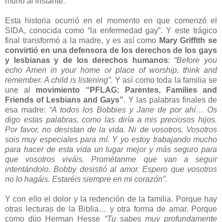
murió al instante.
Esta historia ocurrió en el momento en que comenzó el
SIDA, conocida como “la enfermedad gay”. Y este trágico
final transformó a la madre, y es así como
Mary Griffith se
convirtió en una defensora de los derechos de los gays
y lesbianas y de los derechos humanos
:
“Before you
echo Amen in your home or place of worship, think and
remember. A child is listening”
. Y así como toda la familia se
une al
movimiento “PFLAG: Parentes, Families and
Friends of Lesbians and Gays”
. Y las palabras finales de
esa madre:
“A todos los Bobbies y Jane de por ahí… Os
digo estas palabras, como las diría a mis preciosos hijos.
Por favor, no desistan de la vida. Ni de vosotros. Vosotros
sois muy especiales para mí. Y yo estoy trabajando mucho
para hacer de esta vida un lugar mejor y más seguro para
que vosotros viváis. Prométanme que van a seguir
intentándolo. Bobby desistió al amor. Espero que vosotros
no lo hagáis. Estaréis siempre en mi corazón”
.
Y con ello el dolor y la redención de la familia. Porque hay
otras lecturas de la Biblia… y otra forma de amar. Porque
como dijo Herman Hesse
“Tu sabes muy profundamente