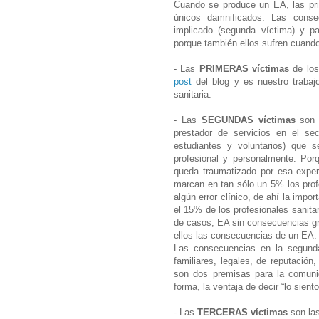
Cuando se produce un EA, las pri
únicos damnificados. Las conse
implicado (segunda víctima) y par
porque también ellos sufren cuand
- Las
PRIMERAS víctimas
de lo
post
del blog y es nuestro trabajo
sanitaria.
- Las
SEGUNDAS víctimas
son l
prestador de servicios en el sec
estudiantes y voluntarios) que 
profesional y personalmente. Porq
queda traumatizado por esa exper
marcan en tan sólo un 5% los prof
algún error clínico, de ahí la im
el 15% de los profesionales sanita
de casos, EA sin consecuencias gra
ellos las consecuencias de un EA
Las consecuencias en la segunda 
familiares, legales, de reputación
son dos premisas para la comunic
forma, la ventaja de decir “lo sient
- Las
TERCERAS víctimas
son las