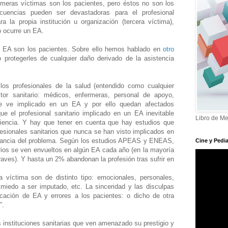
meras víctimas son los pacientes, pero éstos no son los
cuencias pueden ser devastadoras para el profesional
a la propia institución u organización (tercera víctima),
o ocurre un EA.
s EA son los pacientes. Sobre ello hemos hablado en
otro
 protegerles de cualquier daño derivado de la asistencia
os profesionales de la salud (entendido como cualquier
tor sanitario: médicos, enfermeras, personal de apoyo,
se ve implicado en un EA y por ello quedan afectados
ue el profesional sanitario implicado en un EA inevitable
Libro de Me
iencia. Y hay que tener en cuenta que hay estudios que
esionales sanitarios que nunca se han visto implicados en
portancia del problema. Según los estudios APEAS y ENEAS,
Cine y Pedia
rios se ven envueltos en algún EA cada año (en la mayoría
ves). Y hasta un 2% abandonan la profesión tras sufrir en
.
víctima son de distinto tipo: emocionales, personales,
, miedo a ser imputado, etc. La sinceridad y las disculpas
ación de EA y errores a los pacientes: o dicho de otra
o”.
 instituciones sanitarias que ven amenazado su prestigio y