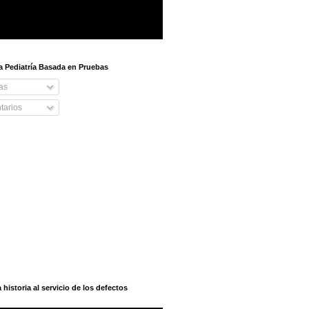
 a Pediatría Basada en Pruebas
as
arios
istoria al servicio de los defectos