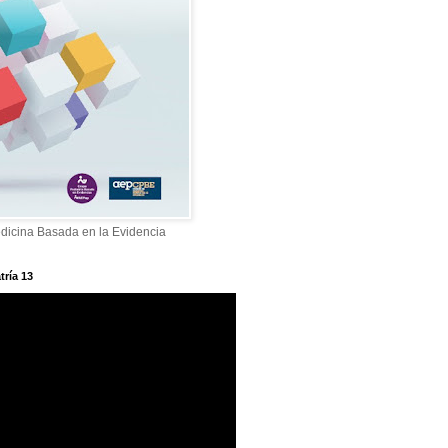
dicina Basada en la Evidencia
tría 13