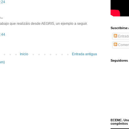
0:24
...
 trabajo que realizáis desde AEGRIS, un ejemplo a seguir.
Suscribirse
0:44
Entrad
Coment
Inicio
Entrada antigua
Seguidores
om)
ECEMC. Una h
congénitos