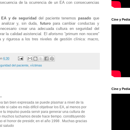
nsecuencia de la ocurrencia de un EA con consecuencias
 EA y de seguridad
del paciente tenemos
pasado
que
Cine y Pedia
 analizar y, sin duda,
futuro
para cambiar conductas y
 necesario crear una adecuada cultura en seguridad del
rar la calidad asistencial. El aforismo “primum non nocere”
a y rigurosa a los tres niveles de gestión clínica: macro,
en
6:30
guridad del paciente
,
víctimas
Cine y Pedia
..
dea tan bien expresada se puede plasmar a nivel de la
de si cabe es más difícil objetivar los EA, al menos por
ue tu impulso pueda servir para generar una cultura de
que muchos luchamos desde hace tiempo. constituyendo
 el honor de presidir, en el año 1998 . Muchas gracias
al saludo