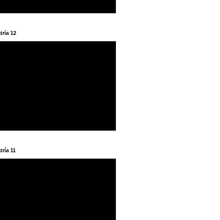
tría 12
tría 11