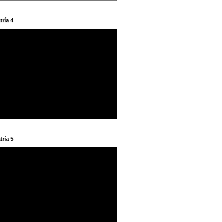
tría 4
tría 5