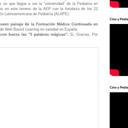
 es que llegue a ser la “universidad” de la Pediatría en
cia en este terreno de la AEP con la fortaleza de los 22
ión Latinoamericana de Pediatría (ALAPE).
Cine y Pedia
evo paisaje de la Formación Médica Continuada en
o de Web Based Learning en sanidad en España.
con fuerza las "5 palabras mágicas":
Si, Gracias, Por
Cine y Pedia