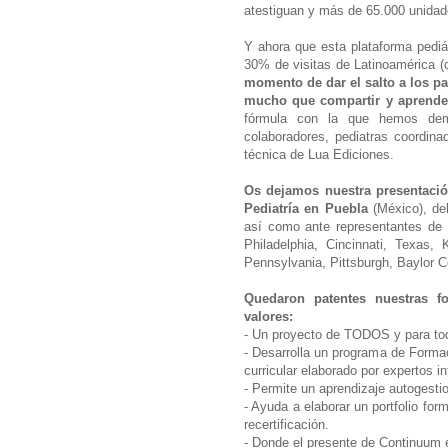
atestiguan y más de 65.000 unidade
Y ahora que esta plataforma pediá
30% de visitas de Latinoamérica (
momento de dar el salto a los pa
mucho que compartir y aprende
fórmula con la que hemos dem
colaboradores, pediatras coordin
técnica de Lua Ediciones.
Os dejamos nuestra presentació
Pediatría en Puebla
(México), de
así como ante representantes de l
Philadelphia, Cincinnati, Texas, 
Pennsylvania, Pittsburgh, Baylor C
Quedaron patentes nuestras fo
valores:
- Un proyecto de TODOS y para t
- Desarrolla un programa de Form
curricular elaborado por expertos in
- Permite un aprendizaje autogest
- Ayuda a elaborar un portfolio for
recertificación.
- Donde el presente de Continuum e