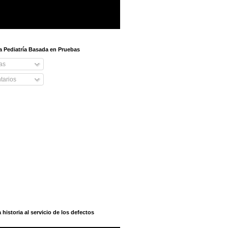
 a Pediatría Basada en Pruebas
as
arios
istoria al servicio de los defectos