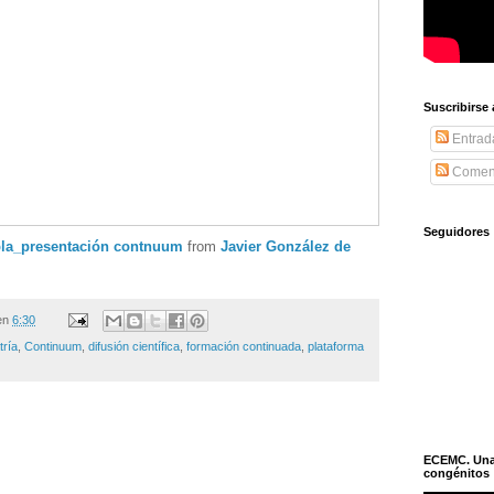
Suscribirse
Entrad
Coment
Seguidores
ebla_presentación contnuum
from
Javier González de
en
6:30
tría
,
Continuum
,
difusión científica
,
formación continuada
,
plataforma
ECEMC. Una h
congénitos