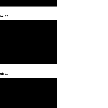
tría 12
tría 11