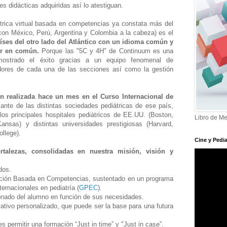
s didácticas adquiridas así lo atestiguan.
trica virtual basada en competencias ya constata más del
con México, Perú, Argentina y Colombia a la cabeza) es el
íses del otro lado del Atlántico con un idioma común
y
r en común.
Porque las "5C y 4H" de Continuum es una
ostrado el éxito gracias a un equipo fenomenal de
adores de cada una de las secciones así como la gestión
n realizada hace un mes en el Curso Internacional de
lante de las distintas sociedades pediátricas de ese país,
os principales hospitales pediátricos de EE.UU. (Boston,
Libro de Me
Kansas) y distintas universidades prestigiosas (Harvard,
ollege).
Cine y Pedia
rtalezas, consolidadas en nuestra misión, visión y
odos.
ación Basada en Competencias, sustentado en un programa
ternacionales en pediatría (
GPEC
).
ionado del alumno en función de sus necesidades.
mativo personalizado, que puede ser la base para una futura
s permitir una formación “Just in time” y "Just in case”.