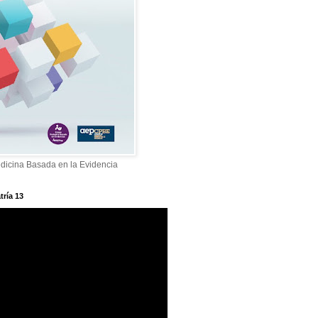
dicina Basada en la Evidencia
tría 13