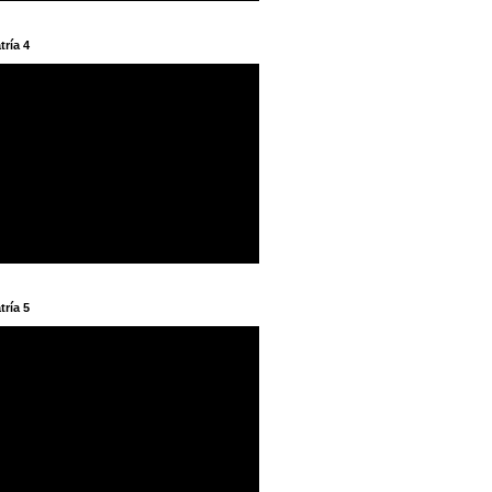
tría 4
tría 5