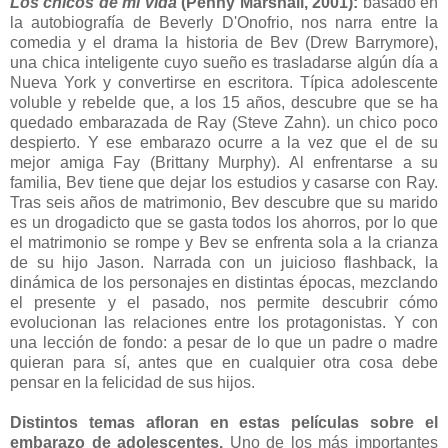
Los chicos de mi vida
(Penny Marshall, 2001):
basado en
la autobiografía de Beverly D'Onofrio, nos narra entre la
comedia y el drama la historia de Bev (Drew Barrymore),
una chica inteligente cuyo sueño es trasladarse algún día a
Nueva York y convertirse en escritora. Típica adolescente
voluble y rebelde que, a los 15 años, descubre que se ha
quedado embarazada de Ray (Steve Zahn). un chico poco
despierto. Y ese embarazo ocurre a la vez que el de su
mejor amiga Fay (Brittany Murphy). Al enfrentarse a su
familia, Bev tiene que dejar los estudios y casarse con Ray.
Tras seis años de matrimonio, Bev descubre que su marido
es un drogadicto que se gasta todos los ahorros, por lo que
el matrimonio se rompe y Bev se enfrenta sola a la crianza
de su hijo Jason. Narrada con un juicioso flashback, la
dinámica de los personajes en distintas épocas, mezclando
el presente y el pasado, nos permite descubrir cómo
evolucionan las relaciones entre los protagonistas. Y con
una lección de fondo: a pesar de lo que un padre o madre
quieran para sí, antes que en cualquier otra cosa debe
pensar en la felicidad de sus hijos.
Distintos temas afloran en estas películas sobre el
embarazo de adolescentes.
Uno de los más importantes