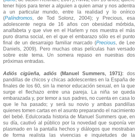
tener hijos para tener a alguien a quien amar y nos adentra
a un particular mundo, entre la realidad y lo onírico
(
Palíndromos
, de Tod Solonz, 2004); y Precious, esa
adolescente negra de 16 años con obesidad mórbida,
analfabeta y que vive en el Harlem y nos muestra el más
puro drama social, en el que el embarazo sólo es el punto
final de un desarraigo familiar marcado (
Precious
, de Lee
Daniels, 2009). Pero muchas otras películas han versado
sobre este tema. Un somera repaso en nuestras dos
próximas entradas.
Adiós cigüeña, adiós
(Manuel Summers, 1971):
dos
pandillas de chicos y chicas adolescentes en la España de
finales de los 60, sin la menor educación sexual, en la que
surge el flechazo entre una pareja. La niña se queda
embarazada y, por temor a sus padres, no cuenta en casa lo
que le ha pasado; y será su novio y ambas pandillas
quienes tomen cartas en el asunto preparando el nacimiento
del bebé. Edulcorada historia de Manuel Summers que, en
su día, cautivó al público por la novedad que suponía ver
plasmado en la pantalla hechos y diálogos que mostraban
de forma realista las vivencias e inquietudes de la