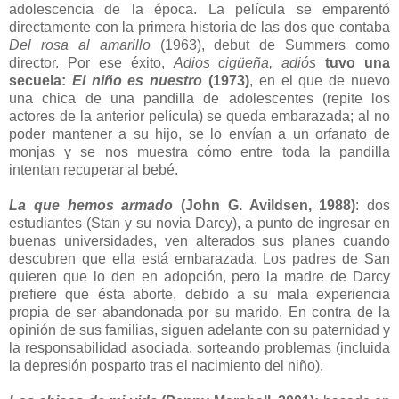
adolescencia de la época. La película se emparentó
directamente con la primera historia de las dos que contaba
Del rosa al amarillo
(1963), debut de Summers como
director. Por ese éxito,
Adios cigüeña, adiós
tuvo una
secuela:
El niño es nuestro
(1973)
, en el que de nuevo
una chica de una pandilla de adolescentes (repite los
actores de la anterior película) se queda embarazada; al no
poder mantener a su hijo, se lo envían a un orfanato de
monjas y se nos muestra cómo entre toda la pandilla
intentan recuperar al bebé.
La que hemos armado
(John G. Avildsen, 1988)
: dos
estudiantes (Stan y su novia Darcy), a punto de ingresar en
buenas universidades, ven alterados sus planes cuando
descubren que ella está embarazada. Los padres de San
quieren que lo den en adopción, pero la madre de Darcy
prefiere que ésta aborte, debido a su mala experiencia
propia de ser abandonada por su marido. En contra de la
opinión de sus familias, siguen adelante con su paternidad y
la responsabilidad asociada, sorteando problemas (incluida
la depresión posparto tras el nacimiento del niño).