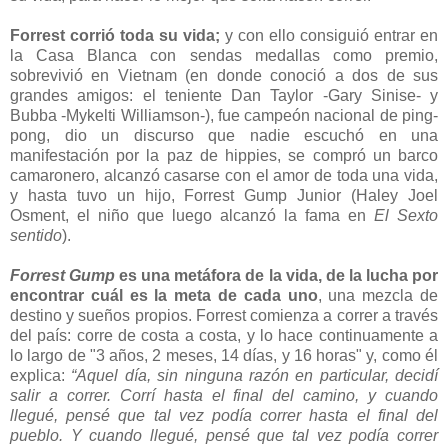
Forrest corrió toda su vida;
y con ello consiguió entrar en
la Casa Blanca con sendas medallas como premio,
sobrevivió en Vietnam (en donde conoció a dos de sus
grandes amigos: el teniente Dan Taylor -Gary Sinise- y
Bubba -Mykelti Williamson-), fue campeón nacional de ping-
pong, dio un discurso que nadie escuchó en una
manifestación por la paz de hippies, se compró un barco
camaronero, alcanzó casarse con el amor de toda una vida,
y hasta tuvo un hijo, Forrest Gump Junior (Haley Joel
Osment, el niño que luego alcanzó la fama en
El Sexto
sentido
).
Forrest Gump
es una metáfora de la vida, de la lucha por
encontrar cuál es la meta de cada uno
, una mezcla de
destino y sueños propios. Forrest comienza a correr a través
del país: corre de costa a costa, y lo hace continuamente a
lo largo de "3 años, 2 meses, 14 días, y 16 horas" y, como él
explica:
“Aquel día, sin ninguna razón en particular, decidí
salir a correr. Corrí hasta el final del camino, y cuando
llegué, pensé que tal vez podía correr hasta el final del
pueblo. Y cuando llegué, pensé que tal vez podía correr