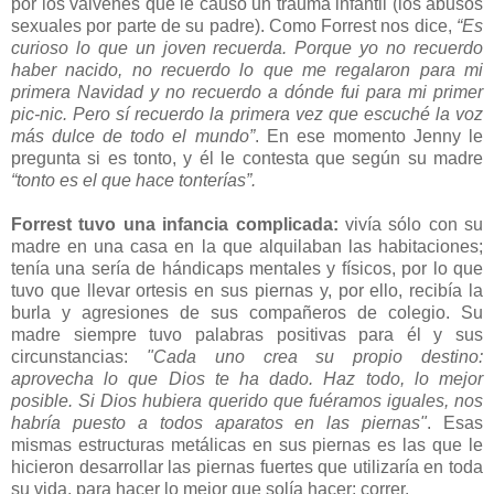
por los vaivenes que le causó un trauma infantil (los abusos
sexuales por parte de su padre). Como Forrest nos dice,
“Es
curioso lo que un joven recuerda. Porque yo no recuerdo
haber nacido, no recuerdo lo que me regalaron para mi
primera Navidad y no recuerdo a dónde fui para mi primer
pic-nic. Pero sí recuerdo la primera vez que escuché la voz
más dulce de todo el mundo”
. En ese momento Jenny le
pregunta si es tonto, y él le contesta que según su madre
“tonto es el que hace tonterías”.
Forrest tuvo una infancia complicada:
vivía sólo con su
madre en una casa en la que alquilaban las habitaciones;
tenía una sería de hándicaps mentales y físicos, por lo que
tuvo que llevar ortesis en sus piernas y, por ello, recibía la
burla y agresiones de sus compañeros de colegio. Su
madre siempre tuvo palabras positivas para él y sus
circunstancias:
"Cada uno crea su propio destino:
aprovecha lo que Dios te ha dado. Haz todo, lo mejor
posible. Si Dios hubiera querido que fuéramos iguales, nos
habría puesto a todos aparatos en las piernas"
. Esas
mismas estructuras metálicas en sus piernas es las que le
hicieron desarrollar las piernas fuertes que utilizaría en toda
su vida, para hacer lo mejor que solía hacer: correr.