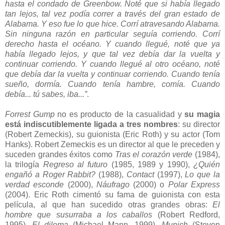
hasta el condado de Greenbow. Noté que si había llegado
tan lejos, tal vez podía correr a través del gran estado de
Alabama. Y eso fue lo que hice. Corrí atravesando Alabama.
Sin ninguna razón en particular seguía corriendo. Corrí
derecho hasta el océano. Y cuando llegué, noté que ya
había llegado lejos, y que tal vez debía dar la vuelta y
continuar corriendo. Y cuando llegué al otro océano, noté
que debía dar la vuelta y continuar corriendo. Cuando tenía
sueño, dormía. Cuando tenía hambre, comía. Cuando
debía... tú sabes, iba...”
.
Forrest Gump
no es producto de la casualidad y
su magia
está indiscutiblemente ligada a tres nombres
: su director
(Robert Zemeckis), su guionista (Eric Roth) y su actor (Tom
Hanks). Robert Zemeckis es un director al que le preceden y
suceden grandes éxitos como
Tras el corazón verde
(1984),
la trilogía
Regreso al futuro
(1985, 1989 y 1990),
¿Quién
engañó a Roger Rabbit?
(1988),
Contact
(1997),
Lo que la
verdad esconde
(2000),
Náufrago
(2000) o
Polar Express
(2004). Eric Roth cimentó su fama de guionista con esta
película, al que han sucedido otras grandes obras:
El
hombre que susurraba a los caballos
(Robert Redford,
1995),
El dilema
(Michael Mann, 1999),
Munich
(Steven