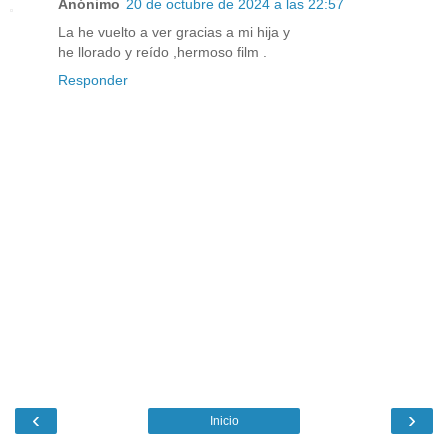
Anónimo
20 de octubre de 2024 a las 22:57
La he vuelto a ver gracias a mi hija y
he llorado y reído ,hermoso film .
Responder
‹
›
Inicio