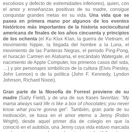
escoliosis y defecto de extremidades inferiores), quien, con
el amor y enseñanzas positivas de su madre, consigue
conquistar grandes metas en su vida.
Una vida que se
pasea en primera mano por algunos de los eventos
históricos más importantes de la historia sociocultural
americana de finales de los años cincuenta y principios
de los ochenta
(el Ku Klux Klan, la guerra de Vietnam, el
movimiento hippie, la llegada del hombre a la Luna, el
movimiento de las Panteras Negras, el periodo Ping-Pong,
el huracán Carmen en Alabama, el escándalo Watergate, el
nacimiento de Apple Computer, los primeros casos del sida,
…) y por personajes simbólicos de la cultura (Elvis Presley,
John Lennon) o de la política (John F. Kennedy, Lyndon
Johnson, Richard Nixon).
Gran parte de la filosofía de Forrest proviene de su
madre
(Sally Field), y de una de sus frases favoritas:
"My
mama always said life is like a box of chocolates; you never
know what you're gonna get".
También, gran parte de su
motivación, se basa en el amor eterno a Jenny (Robin
Wright), desde aquel primer día de colegio en que la
conoció en el autobús, una Jenny cuya vida estuvo marcada