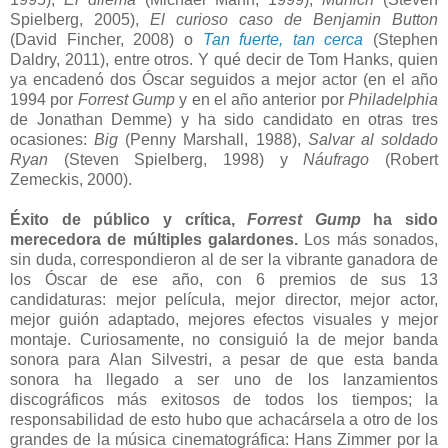
Spielberg, 2005),
El curioso caso de Benjamin Button
(David Fincher, 2008) o
Tan fuerte, tan cerca
(Stephen
Daldry, 2011), entre otros. Y qué decir de Tom Hanks, quien
ya encadenó dos Óscar seguidos a mejor actor (en el año
1994 por
Forrest Gump
y en el año anterior por
Philadelphia
de Jonathan Demme) y ha sido candidato en otras tres
ocasiones:
Big
(Penny Marshall, 1988),
Salvar al soldado
Ryan
(Steven Spielberg, 1998) y
Náufrago
(Robert
Zemeckis, 2000).
Éxito de público y crítica,
Forrest Gump
ha sido
merecedora de múltiples galardones.
Los más sonados,
sin duda, correspondieron al de ser la vibrante ganadora de
los Óscar de ese año, con 6 premios de sus 13
candidaturas: mejor película, mejor director, mejor actor,
mejor guión adaptado, mejores efectos visuales y mejor
montaje. Curiosamente, no consiguió la de mejor banda
sonora para Alan Silvestri, a pesar de que esta banda
sonora ha llegado a ser uno de los lanzamientos
discográficos más exitosos de todos los tiempos; la
responsabilidad de esto hubo que achacársela a otro de los
grandes de la música cinematográfica: Hans Zimmer por la