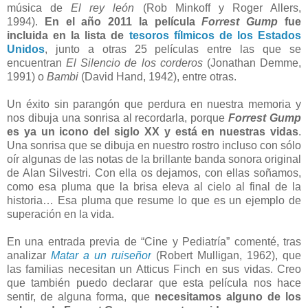
música de
El rey león
(Rob Minkoff y Roger Allers,
1994).
En el año 2011 la película
Forrest Gump
fue
incluida en la lista de
tesoros fílmicos de los Estados
Unidos
,
junto a otras 25 películas entre las que se
encuentran
El Silencio de los corderos
(Jonathan Demme,
1991) o
Bambi
(David Hand, 1942), entre otras.
Un éxito sin parangón que perdura en nuestra memoria y
nos dibuja una sonrisa al recordarla, porque
Forrest Gump
es ya un icono del siglo XX y está en nuestras vidas
.
Una sonrisa que se dibuja en nuestro rostro incluso con sólo
oír algunas de las notas de la brillante banda sonora original
de Alan Silvestri. Con ella os dejamos, con ellas soñamos,
como esa pluma que la brisa eleva al cielo al final de la
historia… Esa pluma que resume lo que es un ejemplo de
superación en la vida.
En una entrada previa de “Cine y Pediatría” comenté, tras
analizar
Matar a un ruiseñor
(Robert Mulligan, 1962), que
las familias necesitan un Atticus Finch en sus vidas. Creo
que también puedo declarar que esta película nos hace
sentir, de alguna forma, que
necesitamos alguno de los