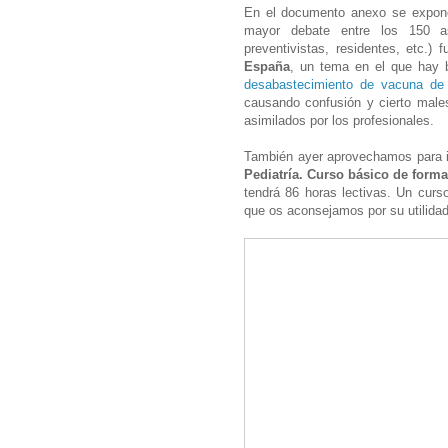
En el documento anexo se expo
mayor debate entre los 150 asi
preventivistas, residentes, etc.) 
España
, un tema en el que hay
desabastecimiento de vacuna de 
causando confusión y cierto male
asimilados por los profesionales.
También ayer aprovechamos para in
Pediatría. Curso básico de form
tendrá 86 horas lectivas. Un cur
que os aconsejamos por su utilida