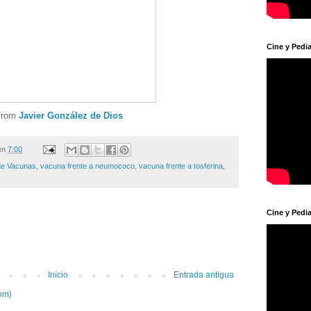
Cine y Pedia
from
Javier González de Dios
en
7:00
de Vacunas
,
vacuna frente a neumococo
,
vacuna frente a tosferina
,
Cine y Pedia
Inicio
Entrada antigua
om)