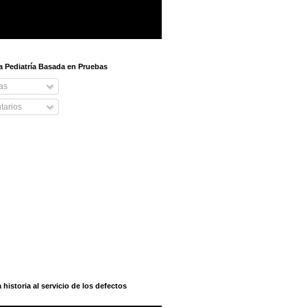
 a Pediatría Basada en Pruebas
as
arios
istoria al servicio de los defectos