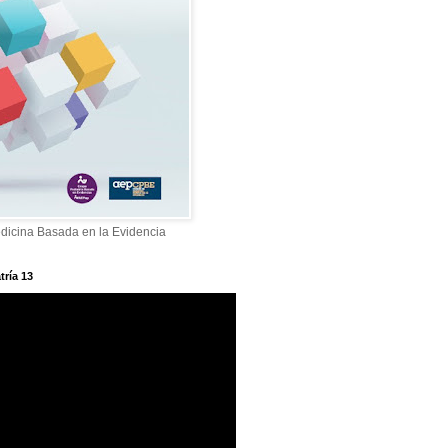
dicina Basada en la Evidencia
tría 13