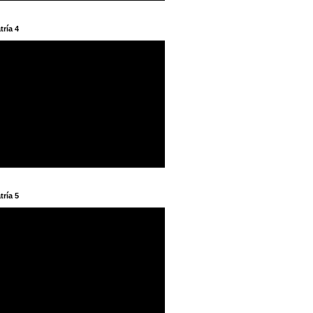
tría 4
tría 5