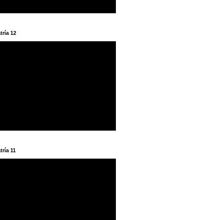
tría 12
tría 11