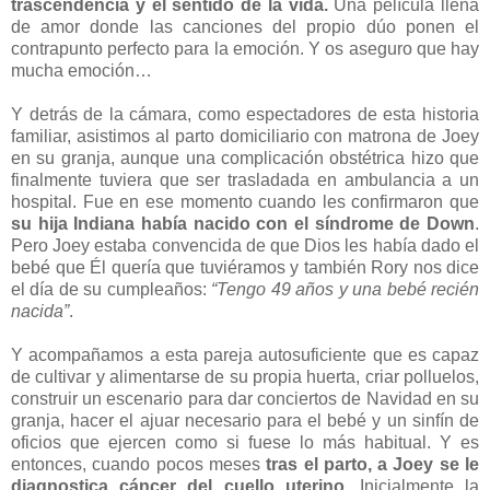
trascendencia y el sentido de la vida.
Una película llena
de amor donde las canciones del propio dúo ponen el
contrapunto perfecto para la emoción. Y os aseguro que hay
mucha emoción…
Y detrás de la cámara, como espectadores de esta historia
familiar, asistimos al parto domiciliario con matrona de Joey
en su granja, aunque una complicación obstétrica hizo que
finalmente tuviera que ser trasladada en ambulancia a un
hospital. Fue en ese momento cuando les confirmaron que
su hija Indiana había nacido con el síndrome de Down
.
Pero Joey estaba convencida de que Dios les había dado el
bebé que Él quería que tuviéramos y también Rory nos dice
el día de su cumpleaños:
“Tengo 49 años y una bebé recién
nacida”
.
Y acompañamos a esta pareja autosuficiente que es capaz
de cultivar y alimentarse de su propia huerta, criar polluelos,
construir un escenario para dar conciertos de Navidad en su
granja, hacer el ajuar necesario para el bebé y un sinfín de
oficios que ejercen como si fuese lo más habitual. Y es
entonces, cuando pocos meses
tras el parto, a Joey se le
diagnostica cáncer del cuello uterino
. Inicialmente la