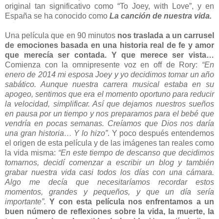
original tan significativo como “To Joey, with Love”, y en
España se ha conocido como
La canción de nuestra vida.
Una película que en 90 minutos
nos traslada a un carrusel
de emociones basada en una historia real de fe y amor
que merecía ser contada. Y que merece ser vista…
Comienza con la omnipresente voz en off de Rory:
“En
enero de 2014 mi esposa Joey y yo decidimos tomar un año
sabático. Aunque nuestra carrera musical estaba en su
apogeo, sentimos que era el momento oportuno para reducir
la velocidad, simplificar. Así que dejamos nuestros sueños
en pausa por un tiempo y nos preparamos para el bebé que
vendría en pocas semanas. Creíamos que Dios nos daría
una gran historia… Y lo hizo”
. Y poco después entendemos
el origen de esta película y de las imágenes tan reales como
la vida misma:
“En este tiempo de descanso que decidimos
tomarnos, decidí comenzar a escribir un blog y también
grabar nuestra vida casi todos los días con una cámara.
Algo me decía que necesitaríamos recordar estos
momentos, grandes y pequeños, y que un día sería
importante”.
Y con esta película nos enfrentamos a un
buen número de reflexiones sobre la vida, la muerte, la