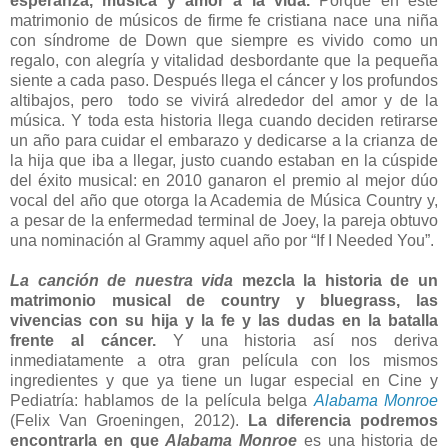
esperanza, música y amor a la vida.
Porque en este
matrimonio de músicos de firme fe cristiana nace una niña
con síndrome de Down que siempre es vivido como un
regalo, con alegría y vitalidad desbordante que la pequeña
siente a cada paso. Después llega el cáncer y los profundos
altibajos, pero todo se vivirá alrededor del amor y de la
música. Y toda esta historia llega cuando deciden retirarse
un año para cuidar el embarazo y dedicarse a la crianza de
la hija que iba a llegar, justo cuando estaban en la cúspide
del éxito musical: en 2010 ganaron el premio al mejor dúo
vocal del año que otorga la Academia de Música Country y,
a pesar de la enfermedad terminal de Joey, la pareja obtuvo
una nominación al Grammy aquel año por “If I Needed You”.
La canción de nuestra vida
mezcla la historia de un
matrimonio musical de country y bluegrass, las
vivencias con su hija y la fe y las dudas en la batalla
frente al cáncer.
Y una historia así nos deriva
inmediatamente a otra gran película con los mismos
ingredientes y que ya tiene un lugar especial en Cine y
Pediatría: hablamos de la película belga
Alabama Monroe
(Felix Van Groeningen, 2012).
La diferencia podremos
encontrarla en que
Alabama Monroe
es una historia de