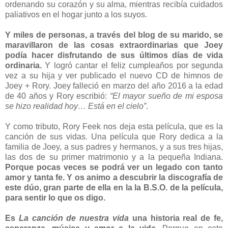
ordenando su corazón y su alma, mientras recibía cuidados
paliativos en el hogar junto a los suyos.
Y miles de personas, a través del blog de su marido, se
maravillaron de las cosas extraordinarias que Joey
podía hacer disfrutando de sus últimos días de vida
ordinaria.
Y logró cantar el feliz cumpleaños por segunda
vez a su hija y ver publicado el nuevo CD de himnos de
Joey + Rory. Joey falleció en marzo del año 2016 a la edad
de 40 años y Rory escribió:
“El mayor sueño de mi esposa
se hizo realidad hoy… Está en el cielo”
.
Y como tributo, Rory Feek nos deja esta película, que es la
canción de sus vidas. Una película que Rory dedica a la
familia de Joey, a sus padres y hermanos, y a sus tres hijas,
las dos de su primer matrimonio y a la pequeña Indiana.
Porque pocas veces se podrá ver un legado con tanto
amor y tanta fe.
Y os animo a descubrir la discografía de
este dúo, gran parte de ella en la la B.S.O. de la película,
para sentir lo que os digo.
Es
La canción de nuestra vida
una historia real de fe,