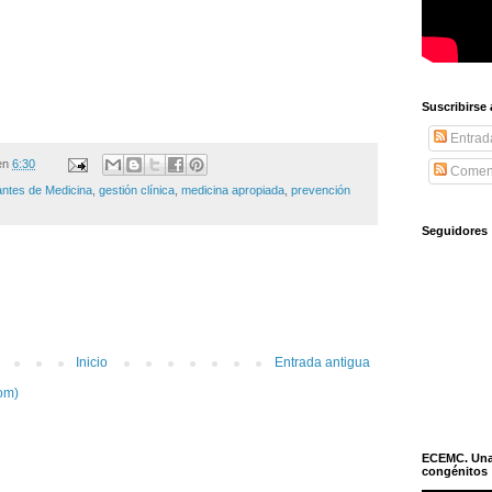
Suscribirse
Entrad
en
6:30
Coment
antes de Medicina
,
gestión clínica
,
medicina apropiada
,
prevención
Seguidores
Inicio
Entrada antigua
om)
ECEMC. Una h
congénitos