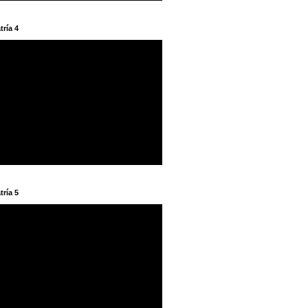
tría 4
tría 5