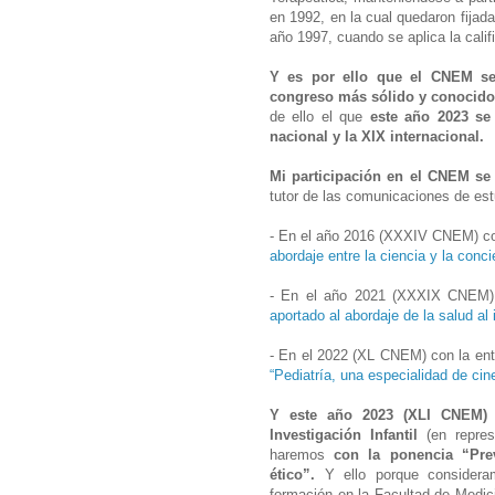
en 1992, en la cual quedaron fijad
año 1997, cuando se aplica la cali
Y es por ello que el CNEM se 
congreso más sólido y conocido 
de ello el que
este año 2023 se 
nacional y la XIX internacional.
Mi participación en el CNEM se 
tutor de las comunicaciones de es
- En el año 2016 (XXXIV CNEM) co
abordaje entre la ciencia y la conci
- En el año 2021 (XXXIX CNEM)
aportado al abordaje de la salud al i
- En el 2022 (XL CNEM) con la entr
“Pediatría, una especialidad de ci
Y este año 2023 (XLI CNEM) v
Investigación Infantil
(en repres
haremos
con la ponencia “Pre
ético”.
Y ello porque considera
formación en la Facultad de Medi