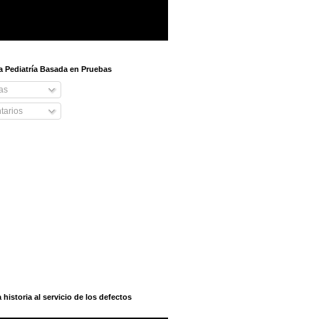
 a Pediatría Basada en Pruebas
as
arios
istoria al servicio de los defectos