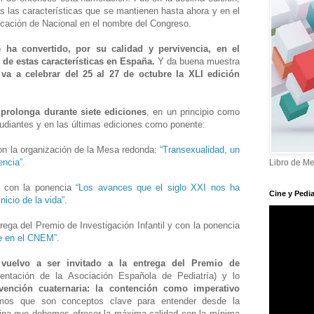
as las características que se mantienen hasta ahora y en el
ficación de Nacional en el nombre del Congreso.
ha convertido, por su calidad y pervivencia, en el
de estas características en España.
Y da buena muestra
va a celebrar del 25 al 27 de octubre la XLI edición
prolonga durante siete ediciones
, en un principio como
tudiantes y en las últimas ediciones como ponente:
n la organización de la Mesa redonda:
“Transexualidad, un
encia”.
Libro de Me
 con la ponencia
“Los avances que el siglo XXI nos ha
Cine y Pedia
nicio de la vida”
.
ega del Premio de Investigación Infantil y con la ponencia
ne en el CNEM”
.
uelvo a ser invitado a la entrega del Premio de
entación de la Asociación Española de Pediatría) y lo
vención cuaternaria: la contención como imperativo
mos que son conceptos clave para entender desde la
cina que debemos ofrecer la máxima calidad con la mínima