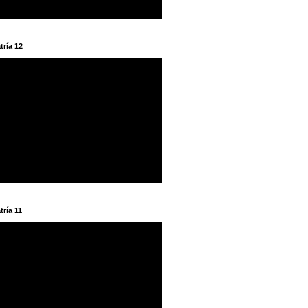
tría 12
tría 11