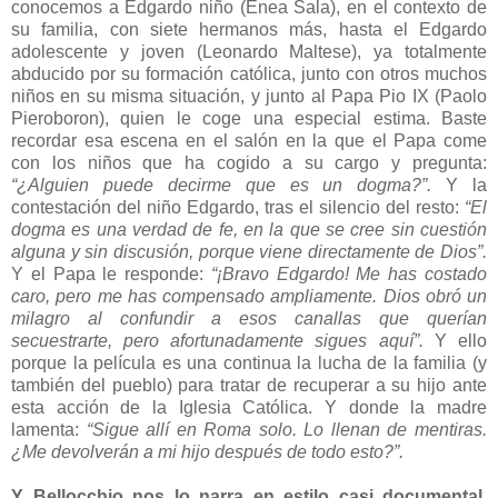
conocemos a Edgardo niño (Enea Sala), en el contexto de
su familia, con siete hermanos más, hasta el Edgardo
adolescente y joven (Leonardo Maltese), ya totalmente
abducido por su formación católica, junto con otros muchos
niños en su misma situación, y junto al Papa Pio IX (Paolo
Pieroboron), quien le coge una especial estima. Baste
recordar esa escena en el salón en la que el Papa come
con los niños que ha cogido a su cargo y pregunta:
“¿Alguien puede decirme que es un dogma?”.
Y la
contestación del niño Edgardo, tras el silencio del resto:
“El
dogma es una verdad de fe, en la que se cree sin cuestión
alguna y sin discusión, porque viene directamente de Dios”.
Y el Papa le responde:
“¡Bravo Edgardo! Me has costado
caro, pero me has compensado ampliamente. Dios obró un
milagro al confundir a esos canallas que querían
secuestrarte, pero afortunadamente sigues aquí”.
Y ello
porque la película es una continua la lucha de la familia (y
también del pueblo) para tratar de recuperar a su hijo ante
esta acción de la Iglesia Católica. Y donde la madre
lamenta:
“Sigue allí en Roma solo. Lo llenan de mentiras.
¿Me devolverán a mi hijo después de todo esto?”.
Y Bellocchio nos lo narra en estilo casi documental,