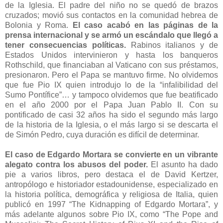
de la Iglesia. El padre del niño no se quedó de brazos
cruzados; movió sus contactos en la comunidad hebrea de
Bolonia y Roma.
El caso acabó en las páginas de la
prensa internacional y se armó un escándalo que llegó a
tener consecuencias políticas.
Rabinos italianos y de
Estados Unidos intervinieron y hasta los banqueros
Rothschild, que financiaban al Vaticano con sus préstamos,
presionaron. Pero el Papa se mantuvo firme. No olvidemos
que fue Pio IX quien introdujo lo de la “infalibilidad del
Sumo Pontífice”… y tampoco olvidemos que fue beatificado
en el año 2000 por el Papa Juan Pablo II. Con su
pontificado de casi 32 años ha sido el segundo más largo
de la historia de la Iglesia, o el más largo si se descarta el
de Simón Pedro, cuya duración es difícil de determinar.
El caso de Edgardo Mortara se convierte en un vibrante
alegato contra los abusos del poder.
El asunto ha dado
pie a varios libros, pero destaca el de David Kertzer,
antropólogo e historiador estadounidense, especializado en
la historia política, demográfica y religiosa de Italia, quien
publicó en 1997 “The Kidnapping of Edgardo Mortara”, y
más adelante algunos sobre Pio IX, como “The Pope and