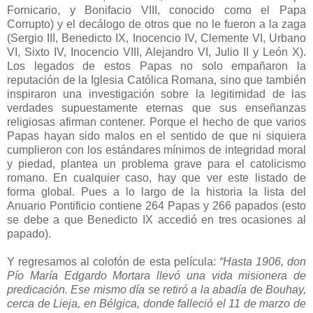
Fornicario, y Bonifacio VIII, conocido como el Papa
Corrupto) y el decálogo de otros que no le fueron a la zaga
(Sergio III, Benedicto IX, Inocencio IV, Clemente VI, Urbano
VI, Sixto IV, Inocencio VIII, Alejandro VI, Julio II y León X).
Los legados de estos Papas no solo empañaron la
reputación de la Iglesia Católica Romana, sino que también
inspiraron una investigación sobre la legitimidad de las
verdades supuestamente eternas que sus enseñanzas
religiosas afirman contener. Porque el hecho de que varios
Papas hayan sido malos en el sentido de que ni siquiera
cumplieron con los estándares mínimos de integridad moral
y piedad, plantea un problema grave para el catolicismo
romano. En cualquier caso, hay que ver este listado de
forma global. Pues a lo largo de la historia la lista del
Anuario Pontificio contiene 264 Papas y 266 papados (esto
se debe a que Benedicto IX accedió en tres ocasiones al
papado).
Y regresamos al colofón de esta película:
“Hasta 1906, don
Pío María Edgardo Mortara llevó una vida misionera de
predicación. Ese mismo día se retiró a la abadía de Bouhay,
cerca de Lieja, en Bélgica, donde falleció el 11 de marzo de