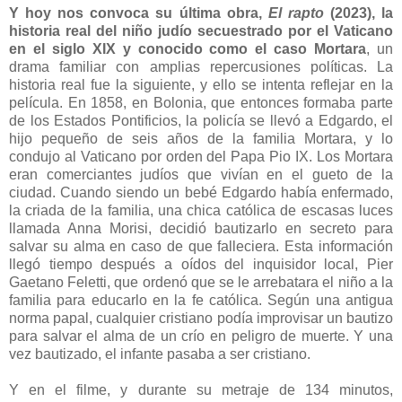
Y hoy nos convoca su última obra,
El rapto
(2023), la
historia real del niño judío secuestrado por el Vaticano
en el siglo XIX y conocido como el caso Mortara
, un
drama familiar con amplias repercusiones políticas. La
historia real fue la siguiente, y ello se intenta reflejar en la
película. En 1858, en Bolonia, que entonces formaba parte
de los Estados Pontificios, la policía se llevó a Edgardo, el
hijo pequeño de seis años de la familia Mortara, y lo
condujo al Vaticano por orden del Papa Pio IX. Los Mortara
eran comerciantes judíos que vivían en el gueto de la
ciudad. Cuando siendo un bebé Edgardo había enfermado,
la criada de la familia, una chica católica de escasas luces
llamada Anna Morisi, decidió bautizarlo en secreto para
salvar su alma en caso de que falleciera. Esta información
llegó tiempo después a oídos del inquisidor local, Pier
Gaetano Feletti, que ordenó que se le arrebatara el niño a la
familia para educarlo en la fe católica. Según una antigua
norma papal, cualquier cristiano podía improvisar un bautizo
para salvar el alma de un crío en peligro de muerte. Y una
vez bautizado, el infante pasaba a ser cristiano.
Y en el filme, y durante su metraje de 134 minutos,