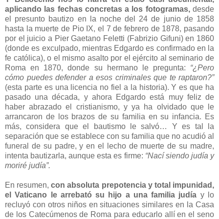
aplicando las fechas concretas a los fotogramas,
desde
el presunto bautizo en la noche del 24 de junio de 1858
hasta la muerte de Pio IX, el 7 de febrero de 1878, pasando
por el juicio a Pier Gaetano Feletti (Fabrizio Gifuni) en 1860
(donde es exculpado, mientras Edgardo es confirmado en la
fe católica), o el mismo asalto por el ejército al seminario de
Roma en 1870, donde su hermano le pregunta:
“¿Pero
cómo puedes defender a esos criminales que te raptaron?”
(esta parte es una licencia no fiel a la historia). Y es que ha
pasado una década, y ahora Edgardo está muy feliz de
haber abrazado el cristianismo, y ya ha olvidado que le
arrancaron de los brazos de su familia en su infancia. Es
más, considera que el bautismo le salvó… Y es tal la
separación que se establece con su familia que no acudió al
funeral de su padre, y en el lecho de muerte de su madre,
intenta bautizarla, aunque esta es firme:
“Nací siendo judía y
moriré judía”.
En resumen,
con absoluta prepotencia y total impunidad,
el Vaticano le arrebató su hijo a una familia judía
y lo
recluyó con otros niños en situaciones similares en la Casa
de los Catecúmenos de Roma para educarlo allí en el seno