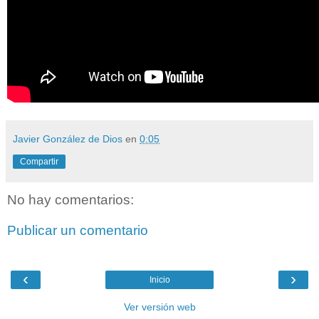
Javier González de Dios
en
0:05
Compartir
No hay comentarios:
Publicar un comentario
‹
›
Inicio
Ver versión web