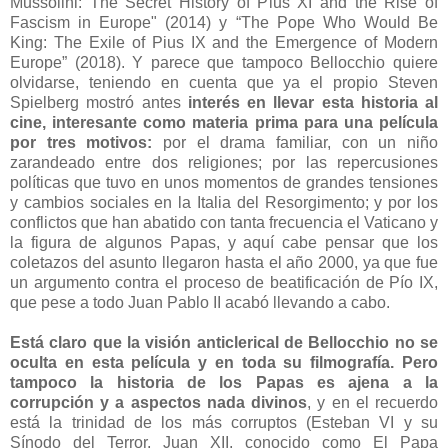
Mussolini: The Secret History of Pius XI and the Rise of
Fascism in Europe" (2014) y “The Pope Who Would Be
King: The Exile of Pius IX and the Emergence of Modern
Europe” (2018). Y parece que tampoco Bellocchio quiere
olvidarse, teniendo en cuenta que ya el propio Steven
Spielberg mostró antes
interés en llevar esta historia al
cine, interesante como materia prima para una película
por tres motivos:
por el drama familiar, con un niño
zarandeado entre dos religiones; por las repercusiones
políticas que tuvo en unos momentos de grandes tensiones
y cambios sociales en la Italia del Resorgimento; y por los
conflictos que han abatido con tanta frecuencia el Vaticano y
la figura de algunos Papas, y aquí cabe pensar que los
coletazos del asunto llegaron hasta el año 2000, ya que fue
un argumento contra el proceso de beatificación de Pío IX,
que pese a todo Juan Pablo II acabó llevando a cabo.
Está claro que la visión anticlerical de Bellocchio no se
oculta en esta película y en toda su filmografía. Pero
tampoco la historia de los Papas es ajena a la
corrupción y a aspectos nada divinos
, y en el recuerdo
está la trinidad de los más corruptos (Esteban VI y su
Sínodo del Terror, Juan XII, conocido como El Papa