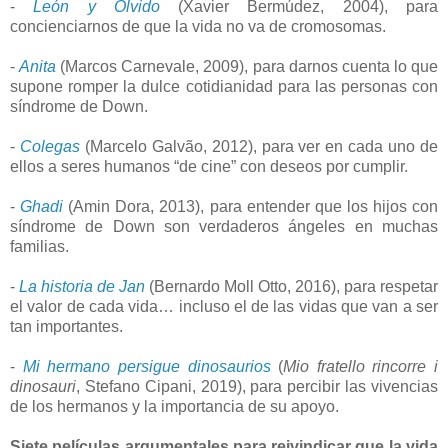
-
León y Olvido
(Xavier Bermúdez, 2004), para
concienciarnos de que la vida no va de cromosomas.
-
Anita
(Marcos Carnevale, 2009), para darnos cuenta lo que
supone romper la dulce cotidianidad para las personas con
síndrome de Down.
-
Colegas
(Marcelo Galvão, 2012), para ver en cada uno de
ellos a seres humanos “de cine” con deseos por cumplir.
-
Ghadi
(Amin Dora, 2013), para entender que los hijos con
síndrome de Down son verdaderos ángeles en muchas
familias.
-
La historia de Jan
(Bernardo Moll Otto, 2016), para respetar
el valor de cada vida… incluso el de las vidas que van a ser
tan importantes.
-
Mi hermano persigue dinosaurios
(
Mio fratello rincorre i
dinosauri
, Stefano Cipani, 2019), para percibir las vivencias
de los hermanos y la importancia de su apoyo.
Siete películas argumentales para reivindicar que la vida