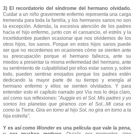
3) El recordatorio del síndrome del hermano olvidado.
Cuidar a un niño gravemente enfermo representa una carga
tremenda para toda la familia, y los hermanos sanos no son
la excepción. Además, la excesiva atención de los padres
hacia el hijo enfermo, junto con el cansancio, el estrés y la
incertidumbre pueden ocasionar que nos olvidemos de los
otros hijos, los sanos. Porque en estos hijos sanos puede
ser que no recordemos en ocasiones cómo se sienten ante
su preocupación porque el hermano fallezca, ante su
miedos a presentar la misma enfermedad del hermano, ante
su sentimiento de culpabilidad por ellos estar sanos y, sobre
todo, pueden sentirse enojados porque los padres estén
dedicando la mayor parte de su tiempo y energía al
hermano enfermo y ellos se sienten olvidados. Y para
entender esto el capítulo narrado por Via nos lo deja claro,
así como sus reflexiones:
"Auggie es el Sol. Mis padres y yo
somos los planetas que giramos con el Sol...Mi casa es
como la Tierra. Gira en torno al hijo Sol, no gira en torno a la
hija estrella".
Y es así como
Wonder
es una película que vale la pena,
y por muchos motivos.
Quizás por momentos algo