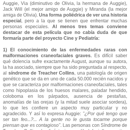
Auggie, Via (diminutivo de Olivia, la hermana de Auggie),
Jack Will (el mejor amigo de Auggie) y Miranda (la mejor
amiga de Olivia).
Una forma poliédrica de ver una historia
especial
, pero a la que se tienen que enfrentar muchas
personas especiales.
Al menos tres temas conviene
destacar de esta película que no cabía duda de que
formaría parte del proyecto Cine y Pediatría:
1) El conocimiento de las enfermedades raras con
malformaciones craneofaciales graves.
Es difícil saber
qué dolencia sufre exactamente August, aunque su autora,
la ha asociado, siempre que ha sido preguntada al respecto,
al
síndrome de Treacher Collins
, una patología de origen
genético que se da en uno de cada 50.000 recién nacidos y
que se caracteriza por malformaciones craneofaciales, tales
como hipoplasia de los huesos malares, paladar hendido,
coloboma en los párpados, ausencia de pestañas,
anomalías de las orejas (y la mitad suele asociar sordera),
lo que les confiere un aspecto muy particular y no
agradecido. Y así lo expresa Auggie:
"¿Por qué tengo que
ser tan feo...?... A la gente no le gusta tocarme porque
piensan que es contagioso"
. Las personas con Síndrome de