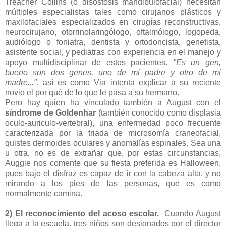
Treacher Collins (o disóstosis mandibulofacial) necesitan
múltiples especialistas tales como cirujanos plásticos y
maxilofaciales especializados en cirugías reconstructivas,
neurocirujano, otorrinolaringólogo, oftalmólogo, logopeda,
audiólogo o foniatra, dentista y ortodoncista, genetista,
asistente social, y pediatras con experiencia en el manejo y
apoyo multidisciplinar de estos pacientes.
"Es un gen,
bueno son dos genes, uno de mi padre y otro de mi
madre..."
, así es como Via intenta explicar a su reciente
novio el por qué de lo que le pasa a su hermano.
Pero hay quien ha vinculado también a August con el
síndrome de Goldenhar
(también conocido como displasia
oculo-auriculo-vertebral), una enfermedad poco frecuente
caracterizada por la triada de microsomía craneofacial,
quistes dermoides oculares y anomalías espinales. Sea una
u otra, no es de extrañar que, por estas circunstancias,
Auggie nos comente que su fiesta preferida es Halloween,
pues bajo el disfraz es capaz de ir con la cabeza alta, y no
mirando a los pies de las personas, que es como
normalmente camina.
2) El reconocimiento del acoso escolar.
Cuando August
llega a la escuela, tres niños son designados por el director