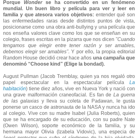
Porque
Wonder
se ha convertido en un fenómeno
mundial. Un buen libro y película para ver y leer en
familia y que atesora varios objetivos:
entender qué son
las enfermedades raras desde distintos puntos de vista,
posicionarse como una obra anti-bullying y una película que
nos enseña valores clave como los que se enseñan en su
colegio, frases escritas en la pizarra que nos dicen
"Cuando
tengamos que elegir entre tener razón y ser amables,
debemos elegir ser amables".
Y por ello, la propia editorial
Random House decidió crear hace años
una campaña que
denominó “Choose kind” (Elige la bondad).
August Pullman (Jacob Tremblay, quien ya nos regaló otro
papel espectacular en la espectacular película
La
habitación
) tiene diez años, vive en Nueva York y nació con
una grave malformación craneofacial. Es fan de
La guerra
de las galaxias
y lleva su coleta de Padawan, le gusta
ponerse un casco de astronauta de la NASA y nunca ha ido
al colegio. Vive con su madre Isabel (Julia Roberts), quien
que se ha encargado de su educación, con su padre Nate
(Owen Wilson), soporte económico de la familia, y su
hermana mayor Olivia (Izabela Vidovic), una especia de
ángel protector que sufre el síndrome de la hija olvidada,