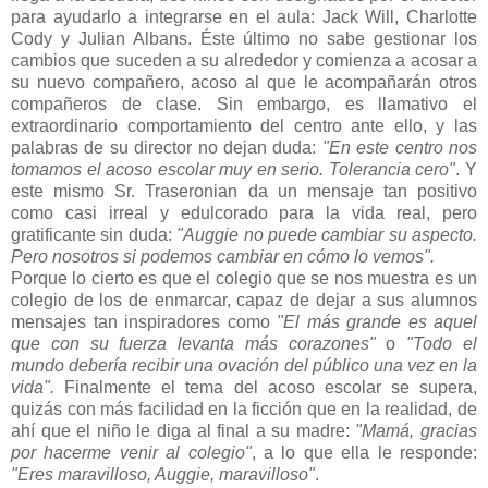
para ayudarlo a integrarse en el aula: Jack Will, Charlotte
Cody y Julian Albans. Éste último no sabe gestionar los
cambios que suceden a su alrededor y comienza a acosar a
su nuevo compañero, acoso al que le acompañarán otros
compañeros de clase. Sin embargo, es llamativo el
extraordinario comportamiento del centro ante ello, y las
palabras de su director no dejan duda:
"En este centro nos
tomamos el acoso escolar muy en serio. Tolerancia cero"
. Y
este mismo Sr. Traseronian da un mensaje tan positivo
como casi irreal y edulcorado para la vida real, pero
gratificante sin duda:
"Auggie no puede cambiar su aspecto.
Pero nosotros si podemos cambiar en cómo lo vemos".
Porque lo cierto es que el colegio que se nos muestra es un
colegio de los de enmarcar, capaz de dejar a sus alumnos
mensajes tan inspiradores como
"El más grande es aquel
que con su fuerza levanta más corazones"
o
"Todo el
mundo debería recibir una ovación del público una vez en la
vida".
Finalmente el tema del acoso escolar se supera,
quizás con más facilidad en la ficción que en la realidad, de
ahí que el niño le diga al final a su madre:
"Mamá, gracias
por hacerme venir al colegio"
, a lo que ella le responde:
"Eres maravilloso, Auggie, maravilloso"
.