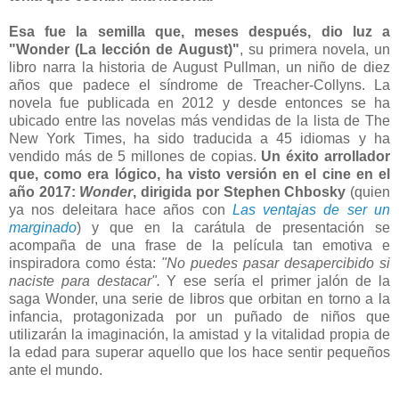
Esa fue la semilla que, meses después, dio luz a
"Wonder (La lección de August)"
, su primera novela, un
libro narra la historia de August Pullman, un niño de diez
años que padece el síndrome de Treacher-Collyns. La
novela fue publicada en 2012 y desde entonces se ha
ubicado entre las novelas más vendidas de la lista de The
New York Times, ha sido traducida a 45 idiomas y ha
vendido más de 5 millones de copias.
Un éxito arrollador
que, como era lógico, ha visto versión en el cine en el
año 2017:
Wonder
, dirigida por Stephen Chbosky
(quien
ya nos deleitara hace años con
Las ventajas de ser un
marginado
) y que en la carátula de presentación se
acompaña de una frase de la película tan emotiva e
inspiradora como ésta:
"No puedes pasar desapercibido si
naciste para destacar".
Y ese sería el primer jalón de la
saga Wonder, una serie de libros que orbitan en torno a la
infancia, protagonizada por un puñado de niños que
utilizarán la imaginación, la amistad y la vitalidad propia de
la edad para superar aquello que los hace sentir pequeños
ante el mundo.