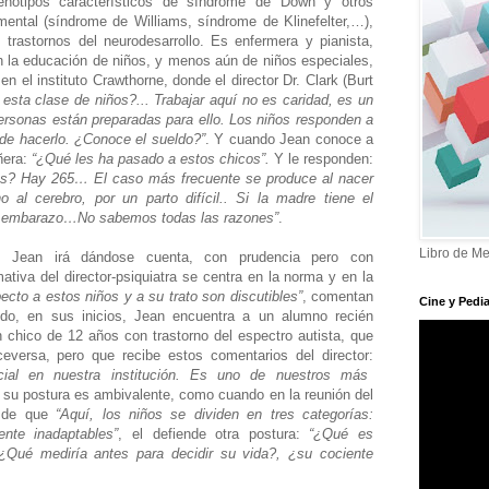
enotipos característicos de síndrome de Down y otros
ental (síndrome de Williams, síndrome de Klinefelter,…),
s trastornos del neurodesarrollo. Es enfermera y pianista,
n la educación de niños, y menos aún de niños especiales,
en el instituto Crawthorne, donde el director Dr. Clark (Burt
esta clase de niños?... Trabajar aquí no es caridad, es un
ersonas están preparadas para ello. Los niños responden a
uede hacerlo. ¿Conoce el sueldo?”
. Y cuando Jean conoce a
ñera:
“¿Qué les ha pasado a estos chicos”.
Y le responden:
es? Hay 265… El caso más frecuente se produce al nacer
o al cerebro, por un parto difícil.. Si la madre tiene el
e embarazo…No sabemos todas las razones”
.
Libro de Me
 Jean irá dándose cuenta, con prudencia pero con
ativa del director-psiquiatra se centra en la norma y en la
ecto a estos niños y a su trato son discutibles”
, comentan
Cine y Pedia
ndo, en sus inicios, Jean encuentra a un alumno recién
 chico de 12 años con trastorno del espectro autista, que
ceversa, pero que recibe estos comentarios del director:
ial en nuestra institución. Es uno de nuestros más
 su postura es ambivalente, como cuando en la reunión del
o de que
“Aquí, los niños se dividen en tres categorías:
ente inadaptables”
, el defiende otra postura:
“¿Qué es
¿Qué mediría antes para decidir su vida?, ¿su cociente