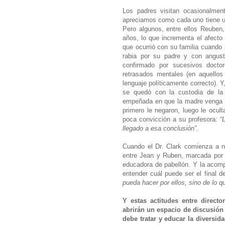
Los padres visitan ocasionalmen
apreciamos como cada uno tiene un
Pero algunos, entre ellos Reuben, 
años, lo que incrementa el afecto 
que ocurrió con su familia cuando 
rabia por su padre y con angust
confirmado por sucesivos docto
retrasados mentales (en aquello
lenguaje políticamente correcto). Y
se quedó con la custodia de la
empeñada en que la madre venga a
primero le negaron, luego le ocul
poca convicción a su profesora:
“
llegado a esa conclusión”.
Cuando el Dr. Clark comienza a n
entre Jean y Ruben, marcada por e
educadora de pabellón. Y la acompa
entender cuál puede ser el final
pueda hacer por ellos, sino de lo q
Y estas actitudes entre direct
abrirán un espacio de discusión
debe tratar y educar la diversid