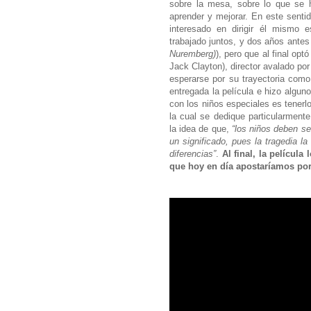
sobre la mesa, sobre lo que se 
aprender y mejorar. En este sentid
interesado en dirigir él mismo 
trabajado juntos, y dos años antes
Nuremberg)
), pero que al final opt
Jack Clayton), director avalado po
esperarse por su trayectoria como 
entregada la película e hizo algun
con los niños especiales es tenerl
la cual se dedique particularment
la idea de que,
“los niños deben se
un significado, pues la tragedia 
diferencias”
.
Al final, la películ
que hoy en día apostaríamos por