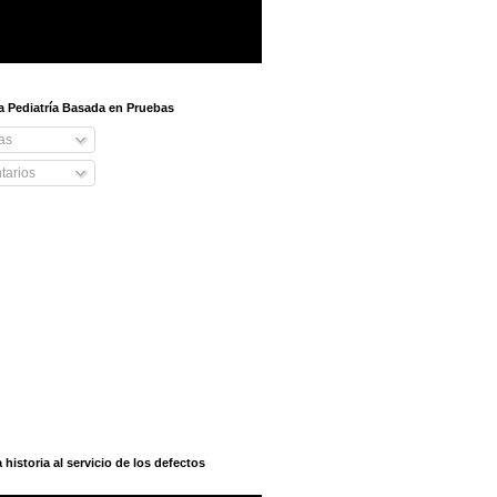
 a Pediatría Basada en Pruebas
as
arios
istoria al servicio de los defectos