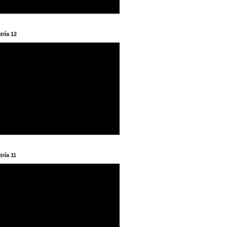
tría 12
tría 11