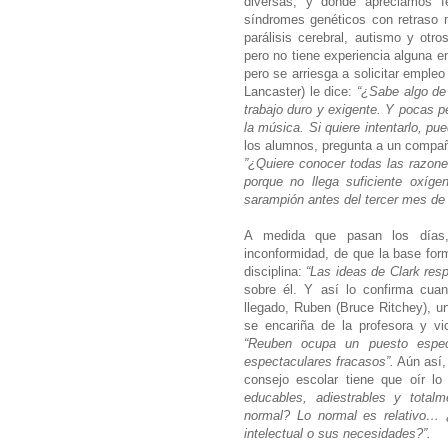
diversas, y donde apreciamos f
síndromes genéticos con retraso m
parálisis cerebral, autismo y otro
pero no tiene experiencia alguna e
pero se arriesga a solicitar empleo 
Lancaster) le dice:
“¿Sabe algo de 
trabajo duro y exigente. Y pocas p
la música. Si quiere intentarlo, p
los alumnos, pregunta a un compa
”¿Quiere conocer todas las razon
porque no llega suficiente oxígen
sarampión antes del tercer mes d
A medida que pasan los días,
inconformidad, de que la base form
disciplina:
“Las ideas de Clark resp
sobre él. Y así lo confirma cua
llegado, Ruben (Bruce Ritchey), un
se encariña de la profesora y vi
“Reuben ocupa un puesto espec
espectaculares fracasos”.
Aún así,
consejo escolar tiene que oír l
educables, adiestrables y totalm
normal? Lo normal es relativo… 
intelectual o sus necesidades?”.