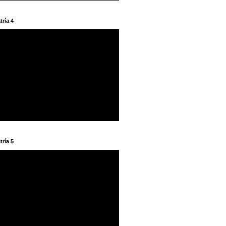
tría 4
tría 5