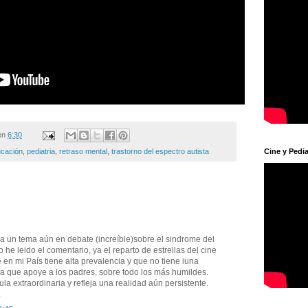
en
6:30
Cine y Pedia
cación
,
pediatria
,
retraso mental
,
trastorno del espectro autista
a un tema aún en debate (increíble)sobre el sindrome del
 he leido el comentario, ya el reparto de estrellas del cine
en mi País tiene alta prevalencia y que no tiene iuna
iva que apoye a los padres, sobre todo los más humildes.
la extraordinaria y refleja una realidad aún persistente.
.