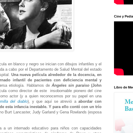
Cine y Pedia
cula en blanco y negro se inician con dibujos infantiles y el
vada a cabo por el Departamento de Salud Mental del estado
spital.
Una nueva película alrededor de la docencia, en
rnado infantil de pacientes con deficiencia mental y
rsa etiología. Hablamos de
Ángeles sin paraíso
(John
Libro de Me
lícula como director de este insobornable pionero del cine
como actor (y a quien reconocemos por su papel en una
milla del diablo
), y que aquí se atrevió a
abordar con
 de esta infancia inestable. Y para ello contó con un trío
mo Burt Lancaster, Judy Garland y Gena Rowlands (esposa
a a un internado educativo para niños con capacidades