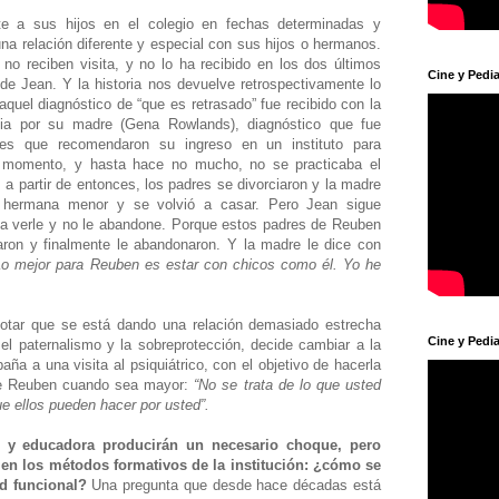
te a sus hijos en el colegio en fechas determinadas y
a relación diferente y especial con sus hijos o hermanos.
no reciben visita, y no lo ha recibido en los dos últimos
Cine y Pedia
de Jean. Y la historia nos devuelve retrospectivamente lo
aquel diagnóstico de “que es retrasado” fue recibido con la
ia por su madre (Gena Rowlands), diagnóstico que fue
res que recomendaron su ingreso en un instituto para
s momento, y hasta hace no mucho, no se practicaba el
, a partir de entonces, los padres se divorciaron y la madre
 hermana menor y se volvió a casar. Pero Jean sigue
 verle y no le abandone. Porque estos padres de Reuben
taron y finalmente le abandonaron. Y la madre le dice con
Lo mejor para Reuben es estar con chicos como él. Yo he
otar que se está dando una relación demasiado estrecha
Cine y Pedia
l paternalismo y la sobreprotección, decide cambiar a la
ña a una visita al psiquiátrico, con el objetivo de hacerla
 de Reuben cuando sea mayor:
“No se trata de lo que usted
ue ellos pueden hacer por usted”.
or y educadora producirán un necesario choque, pero
 en los métodos formativos de la institución: ¿cómo se
ad funcional?
Una pregunta que desde hace décadas está