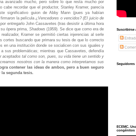
ha avanzado mucho, pero sobre lo que resta mucho por
o cabe recordar que el productor, Stanley Kramer, parecía
este significativo guion de Abby Mann (pues ya habían
 firmaron la película
¿Vencedores o vencidos? (El juicio de
ó por entregarlo John Cassavetes (tras desistir a última hora
r su ópera prima,
Shadows
(1959). Se dice que como era de
Suscribirse
realizador, Kramer se permitió ciertas injerencias al serle
Entrad
os cortes buscando que primara su tesis de que lo correcto
os en una institución donde se socialicen con sus iguales y
Coment
e a sus problemáticas; mientras que Cassavetes, defendía
r aceptados tal como son, pues, su vida tiene un sentido y
la creamos nosotros con la manera como interpretamos sus
Seguidores
a logra contener las ideas de ambos, pero a buen seguro
 la segunda tesis.
ECEMC. Una h
congénitos