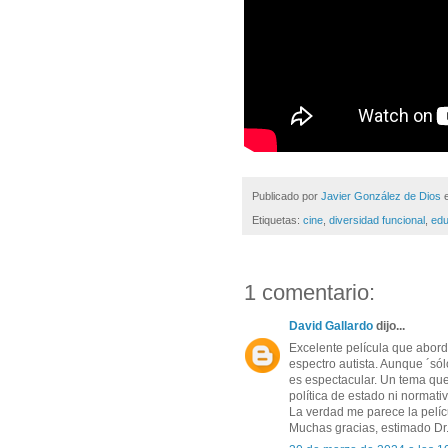
Publicado por
Javier González de Dios
Etiquetas:
cine
,
diversidad funcional
,
edu
1 comentario:
David Gallardo
dijo...
Excelente película que abord
espectro autista. Aunque ´sólo
es espectacular. Un tema que 
política de estado ni normat
La verdad me parece la pelícu
Muchas gracias, estimado Dr