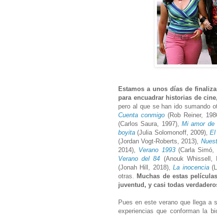
Estamos a unos días de finaliz
para encuadrar historias de cine
pero al que se han ido sumando o
Cuenta conmigo
(Rob Reiner, 198
(Carlos Saura, 1997),
Mi amor de 
boyita
(Julia Solomonoff, 2009),
El
(Jordan Vogt-Roberts, 2013),
Nuest
2014),
Verano 1993
(Carla Simó,
Verano del 84
(Anouk Whissell, F
(Jonah Hill, 2018),
La inocencia
(L
otras.
Muchas de estas película
juventud, y casi todas verdader
Pues en este verano que llega a 
experiencias que conforman la bio