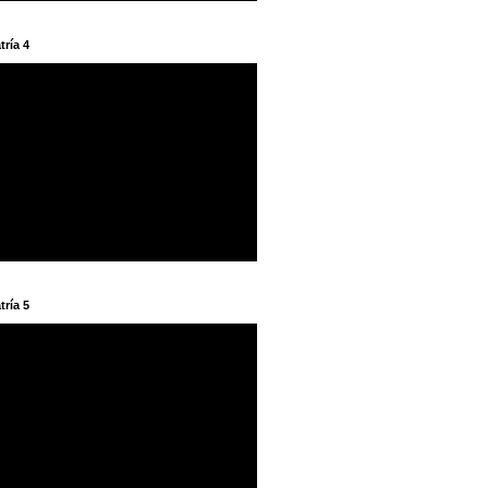
tría 4
tría 5