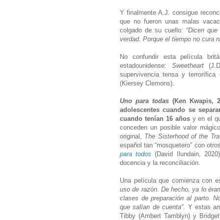
Y finalmente A.J. consigue reconc
que no fueron unas malas vacacio
colgado de su cuello:
“Dicen que
verdad. Porque el tiempo no cura n
No confundir esta película bri
estadounidense:
Sweetheart
(J.
supervivencia tensa y terrorífica 
(Kiersey Clemons).
Uno para todas
(Ken Kwapis, 
adolescentes cuando se separa
cuando tenían 16 años
y en el q
conceden un posible valor mágico
original,
The Sisterhood of the Tra
español tan “mosquetero” con otro
para todos
(David Ilundain, 202
docencia y la reconciliación.
Una película que comienza con e
uso de razón. De hecho, ya lo éra
clases de preparación al parto. 
que salían de cuenta”
. Y estas am
Tibby (Ambert Tamblyn) y Bridget 