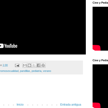
Cine y Pedia
Cine y Pedia
en
1:00
homosexualidad
,
pandillas
,
pediatria
,
verano
Inicio
Entrada antigua