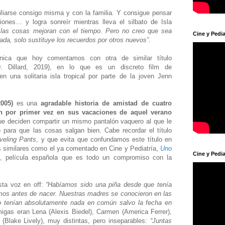
iliarse consigo misma y con la familia. Y consigue pensar
nes… y logra sonreír mientras lleva el silbato de Isla
 las cosas mejoran con el tiempo. Pero no creo que sea
Cine y Pedia
ada, solo sustituye los recuerdos por otros nuevos”.
tánica que hoy comentamos con otra de similar título
D. Dillard, 2019), en lo que es un discreto film de
en una solitaria isla tropical por parte de la joven Jenn
2005)
es una
agradable historia de amistad de cuatro
n por primer vez en sus vacaciones de aquel verano
ue deciden compartir un mismo pantalón vaquero al que le
 para que las cosas salgan bien. Cabe recordar el título
veling Pants
, y que evita que confundamos este título en
s similares como el ya comentado en Cine y Pediatría,
Uno
Cine y Pedia
0), película española que es todo un compromiso con la
sta voz en off:
“Habíamos sido una piña desde que tenía
mos antes de nacer. Nuestras madres se conocieron en las
No tenían absolutamente nada en común salvo la fecha en
igas eran Lena (Alexis Biedel), Carmen (America Ferrer),
(Blake Lively), muy distintas, pero inseparables:
“Juntas