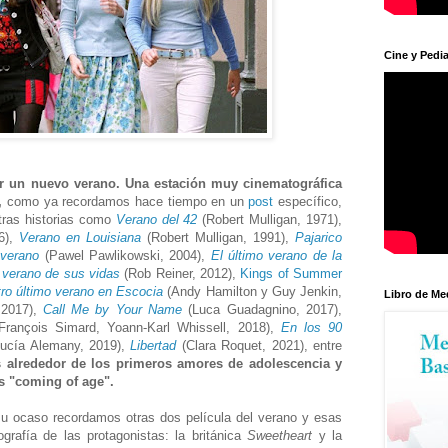
Cine y Pedia
ar un nuevo verano. Una estación muy cinematográfica
,
como ya recordamos hace tiempo en un
post
específico,
tras historias como
Verano del 42
(Robert Mulligan, 1971),
6),
Verano en Louisiana
(Robert Mulligan, 1991),
Pajarico
verano
(Pawel Pawlikowski, 2004),
El último verano de la
 verano de sus vidas
(Rob Reiner, 2012),
Kings of Summer
ro último verano en Escocia
(Andy Hamilton y Guy Jenkin,
Libro de Me
 2017),
Call Me by Your Name
(Luca Guadagnino, 2017),
rançois Simard, Yoann-Karl Whissell, 2018),
En los 90
ucía Alemany, 2019),
Libertad
(Clara Roquet, 2021), entre
s alrededor de los primeros amores de adolescencia y
os "coming of age".
su ocaso recordamos otras dos película del verano y esas
grafía de las protagonistas: la británica
Sweetheart
y la