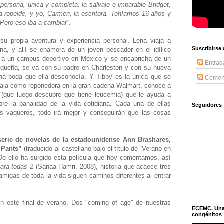
ersona, única y completa: la salvaje e imparable Bridget,
a rebelde, y yo, Carmen, la escritora. Teníamos 16 años y
Pero eso iba a cambiar”
.
u propia aventura y experiencia personal. Lena viaja a
Suscribirse
na, y allí se enamora de un joven pescador en el idílico
da a un campus deportivo en México y se encapricha de un
Entrad
riqueña, se va con su padre en Charleston y con su nueva
una boda que ella desconocía. Y Tibby es la única que se
Coment
abaja como reponedora en la gran cadena Walmart, conoce a
 (que luego descubre que tiene leucemia) que le ayuda a
bre la banalidad de la vida cotidiana. Cada una de ellas
Seguidores
s vaqueros, todo irá mejor y conseguirán que las cosas
serie de novelas de la estadounidense Ann Brashares,
g Pants”
(traducido al castellano bajo el título de “Verano en
 De ello ha surgido esta película que hoy comentamos, así
ara todas 2
(Sanaa Hamri, 2008), historia que acaece tres
migas de toda la vida siguen caminos diferentes al entrar
en este final de verano. Dos "coming of age" de nuestras
ECEMC. Una h
congénitos