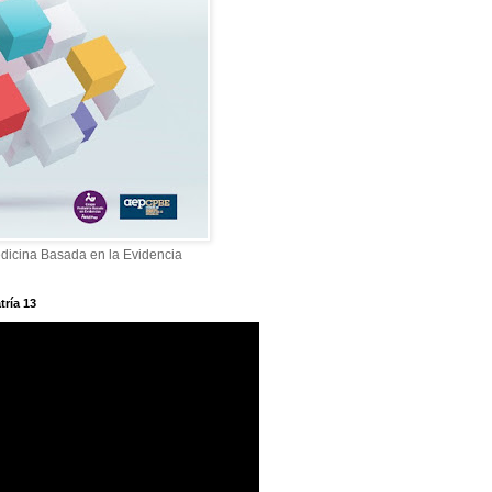
dicina Basada en la Evidencia
tría 13