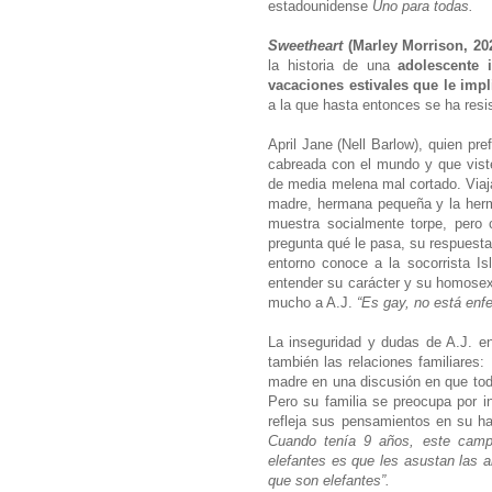
estadounidense
Uno para todas.
Sweetheart
(Marley Morrison, 20
la historia de una
adolescente 
vacaciones estivales que le imp
a la que hasta entonces se ha resi
April Jane (Nell Barlow), quien pr
cabreada con el mundo y que vist
de media melena mal cortado. Viaj
madre, hermana pequeña y la herm
muestra socialmente torpe, pero 
pregunta qué le pasa, su respuest
entorno conoce a la socorrista Isl
entender su carácter y su homosex
mucho a A.J.
“Es gay, no está enf
La inseguridad y dudas de A.J. e
también las relaciones familiares:
madre en una discusión en que todo
Pero su familia se preocupa por in
refleja sus pensamientos en su ha
Cuando tenía 9 años, este campi
elefantes es que les asustan las a
que son elefantes”.