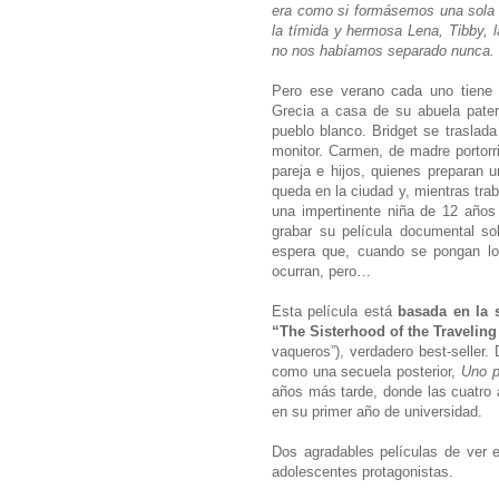
era como si formásemos una sola p
la tímida y hermosa Lena, Tibby, l
no nos habíamos separado nunca. 
Pero ese verano cada uno tiene s
Grecia a casa de su abuela pater
pueblo blanco. Bridget se trasla
monitor. Carmen, de madre portor
pareja e hijos, quienes preparan 
queda en la ciudad y, mientras tr
una impertinente niña de 12 años
grabar su película documental so
espera que, cuando se pongan lo
ocurran, pero…
Esta película está
basada en la 
“The Sisterhood of the Travelin
vaqueros”), verdadero best-seller.
como una secuela posterior,
Uno p
años más tarde, donde las cuatro a
en su primer año de universidad.
Dos agradables películas de ver 
adolescentes protagonistas.