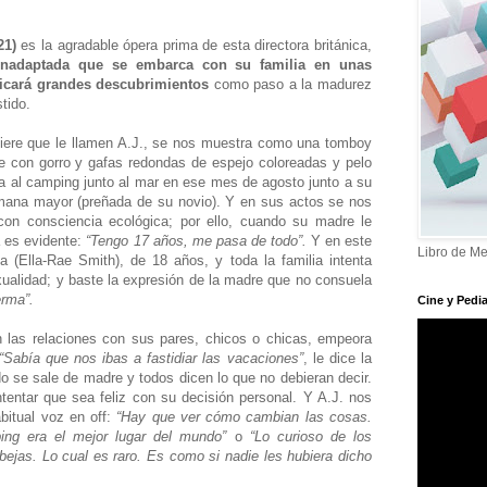
21)
es la agradable ópera prima de esta directora británica,
inadaptada que se embarca con su familia en unas
licará grandes descubrimientos
como paso a la madurez
stido.
efiere que le llamen A.J., se nos muestra como una tomboy
e con gorro y gafas redondas de espejo coloreadas y pelo
a al camping junto al mar en ese mes de agosto junto a su
ana mayor (preñada de su novio). Y en sus actos se nos
con consciencia ecológica; por ello, cuando su madre le
a es evidente:
“Tengo 17 años, me pasa de todo”.
Y en este
Libro de Me
a (Ella-Rae Smith), de 18 años, y toda la familia intenta
ualidad; y baste la expresión de la madre que no consuela
erma”.
Cine y Pedia
n las relaciones con sus pares, chicos o chicas, empeora
“Sabía que nos ibas a fastidiar las vacaciones”
, le dice la
 se sale de madre y todos dicen lo que no debieran decir.
tentar que sea feliz con su decisión personal. Y A.J. nos
bitual voz en off:
“Hay que ver cómo cambian las cosas.
ng era el mejor lugar del mundo”
o
“Lo curioso de los
bejas. Lo cual es raro. Es como si nadie les hubiera dicho