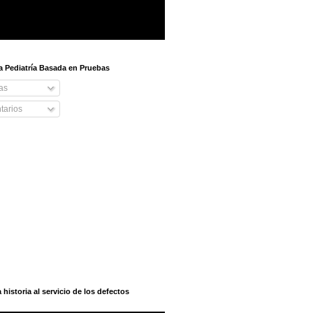
 a Pediatría Basada en Pruebas
as
arios
istoria al servicio de los defectos