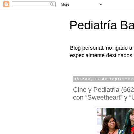
Pediatría B
Blog personal, no ligado a
especialmente destinados a
sábado, 17 de septiembr
Cine y Pediatría (66
con “Sweetheart” y “