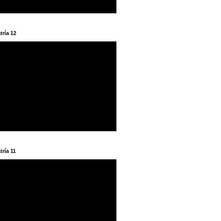
tría 12
tría 11