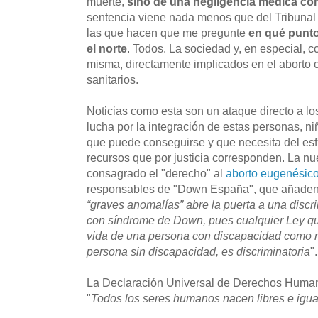
muerte,
sino de una negligencia médica con
sentencia viene nada menos que del Tribunal
las que hacen que me pregunte
en qué punt
el norte
. Todos. La sociedad y, en especial, c
misma, directamente implicados en el aborto
sanitarios.
Noticias como esta son un ataque directo a lo
lucha por la integración de estas personas, ni
que puede conseguirse y que necesita del esfu
recursos que por justicia corresponden. La nu
consagrado el "derecho" al
aborto eugenésic
responsables de "Down España", que añaden
“graves anomalías” abre la puerta a una discr
con síndrome de Down, pues cualquier Ley qu
vida de una persona con discapacidad como m
persona sin discapacidad, es discriminatoria
".
La Declaración Universal de Derechos Humanos
"
Todos los seres humanos nacen libres e igua