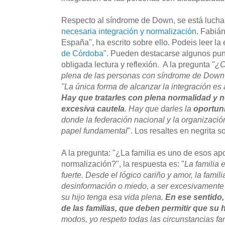
Respecto al síndrome de Down, se está luch
necesaria integración y normalización
. Fabiá
España", ha escrito sobre ello. Podeis leer la 
de Córdoba
". Pueden destacarse algunos pun
obligada lectura y reflexión. A la pregunta "
¿C
plena de las personas con síndrome de Down
"La única forma de alcanzar la integración es 
Hay que tratarles con plena normalidad y n
excesiva cautela
. Hay que darles la
oportuni
donde la federación nacional y la organizació
papel fundamental
". Los resaltes en negrita s
A la pregunta: "¿La familia es uno de esos a
normalización?", la respuesta es: "
La familia 
fuerte. Desde el lógico cariño y amor, la famili
desinformación o miedo, a ser excesivamente 
su hijo tenga esa vida plena.
En ese sentido
de las familias, que deben permitir que su h
modos, yo respeto todas las circunstancias fa