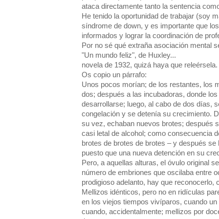
ataca directamente tanto la sentencia como
He tenido la oportunidad de trabajar (soy 
síndrome de down, y es importante que los
informados y lograr la coordinación de prof
Por no sé qué extraña asociación mental s
"Un mundo feliz", de Huxley...
novela de 1932, quizá haya que releérsela.
Os copio un párrafo:
Unos pocos morían; de los restantes, los 
dos; después a las incubadoras, donde lo
desarrollarse; luego, al cabo de dos días, 
congelación y se detenía su crecimiento. Do
su vez, echaban nuevos brotes; después s
casi letal de alcohol; como consecuencia de
brotes de brotes de brotes – y después se l
puesto que una nueva detención en su crecim
Pero, a aquellas alturas, el óvulo original 
número de embriones que oscilaba entre oc
prodigioso adelanto, hay que reconocerlo, 
Mellizos idénticos, pero no en ridículas par
en los viejos tiempos vivíparos, cuando un
cuando, accidentalmente; mellizos por doc