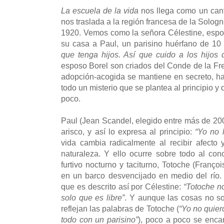
La escuela de la vida
nos llega como un cant
nos traslada a la región francesa de la Sologne
1920. Vemos como la señora Célestine, espo
su casa a Paul, un parisino huérfano de 10
que tenga hijos. Así que cuido a los hijos
esposo Borel son criados del Conde de la Fres
adopción-acogida se mantiene en secreto, ha
todo un misterio que se plantea al principio 
poco.
Paul (Jean Scandel, elegido entre más de 200
arisco, y así lo expresa al principio:
“Yo no 
vida cambia radicalmente al recibir afecto 
naturaleza. Y ello ocurre sobre todo al co
furtivo nocturno y taciturno, Totoche (Franço
en un barco desvencijado en medio del río
que es descrito así por Célestine:
“Totoche no
solo que es libre”
. Y aunque las cosas no son
reflejan las palabras de Totoche (
“Yo no quier
todo con un parisino”
), poco a poco se enca