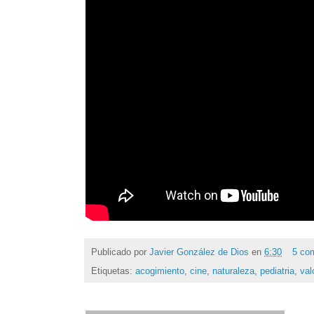
Publicado por
Javier González de Dios
en
6:30
5 co
Etiquetas:
acogimiento
,
cine
,
naturaleza
,
pediatria
,
val