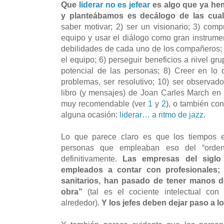
Que
liderar no es jefear
es algo que ya h
y planteábamos es decálogo de las cual
saber motivar; 2) ser un visionario; 3) co
equipo y usar el diálogo como gran instrumen
debilidades de cada uno de los compañeros; 
el equipo; 6) perseguir beneficios a nivel grup
potencial de las personas; 8) Creer en lo 
problemas, ser resolutivo; 10) ser observado
libro (y mensajes) de Joan Carles March en s
muy recomendable (ver
1
y
2
), o también co
alguna ocasión:
liderar… a ritmo de jazz
.
Lo que parece claro es que los tiempos e
personas que empleaban eso del “orde
definitivamente.
Las empresas del siglo
empleados a contar con profesionales; 
sanitarios, han pasado de tener manos d
obra”
(tal es el cociente intelectual con
alrededor).
Y los jefes deben dejar paso a lo