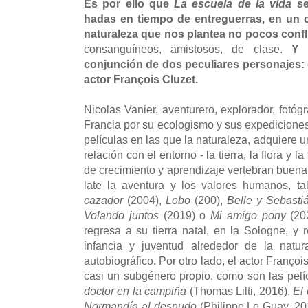
Es por ello que
La escuela de la vida
se
hadas en tiempo de entreguerras, en un c
naturaleza que nos plantea no pocos confl
consanguíneos, amistosos, de clase.
Y 
conjunción de dos peculiares personajes: e
actor François Cluzet.
Nicolas Vanier, aventurero, explorador, fotóg
Francia por su ecologismo y sus expediciones
películas en las que la naturaleza, adquiere 
relación con el entorno - la tierra, la flora y la
de crecimiento y aprendizaje vertebran buena 
late la aventura y los valores humanos, t
cazador
(2004),
Lobo
(200),
Belle y Sebasti
Volando juntos
(2019) o
Mi amigo pony
(20
regresa a su tierra natal, en la Sologne, 
infancia y juventud alrededor de la natur
autobiográfico. Por otro lado, el actor Franço
casi un subgénero propio, como son las pel
doctor en la campiña
(Thomas Lilti, 2016),
El 
Normandía al desnudo
(Philippe Le Guay, 20