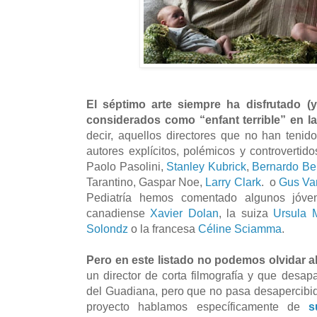
El séptimo arte siempre ha disfrutado (y
considerados como “enfant terrible” en la
decir, aquellos directores que no han tenido
autores explícitos, polémicos y controvertid
Paolo Pasolini,
Stanley Kubrick
,
Bernardo Ber
Tarantino, Gaspar Noe,
Larry Clark
. o
Gus Va
Pediatría hemos comentado algunos jóvene
canadiense
Xavier Dolan
, la suiza
Ursula 
Solondz
o la francesa
Céline Sciamma
.
Pero en este listado no podemos olvidar 
un director de corta filmografía y que desa
del Guadiana, pero que no pasa desapercibido
proyecto hablamos específicamente de
s