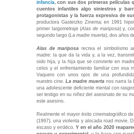
infancia
, con sus dos primeras películas
cuentos infantiles algo siniestros y b
protagonistas y la fuerza expresiva de s
productora Gasteizko Zinema; en 1991 hipo
primer largometraje (
Alas de mariposa
) y, c
segundo largo (
La madre muerta
), dos años 
Alas de mariposa
recrea el simbolismo am
madre: la que da la vida y, a la vez, transm
sido hija, y la hija que se convierte en madr
celos y el enfrentamiento familiar con esa
Vaquero con unos ojos de una profundid
nuestro cine.
La madre muerta
nos narra la 
una adolescente deficiente mental con rasgos 
ser testigo en su niñez del asesinato de su m
este asesino.
Realmente el mayor éxito cinematográfico d
(1997), una violenta y alocada road movie. 
escaso y errático.
Y en el año 2020 reapar
oscuro y experimental
, y lo hace con nues