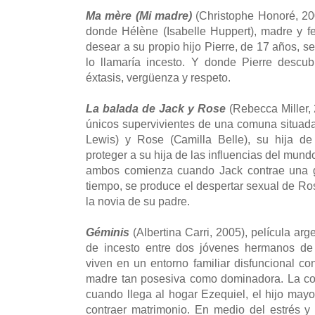
Ma mère (Mi madre)
(Christophe Honoré, 200
donde Hélène (Isabelle Huppert), madre y f
desear a su propio hijo Pierre, de 17 años, sea
lo llamaría incesto. Y donde Pierre descub
éxtasis, vergüenza y respeto.
La balada de Jack y Rose
(Rebecca Miller, 
únicos supervivientes de una comuna situada
Lewis) y Rose (Camilla Belle), su hija d
proteger a su hija de las influencias del mundo 
ambos comienza cuando Jack contrae una g
tiempo, se produce el despertar sexual de Ro
la novia de su padre.
Géminis
(Albertina Carri, 2005), película ar
de incesto entre dos jóvenes hermanos de 
viven en un entorno familiar disfuncional c
madre tan posesiva como dominadora. La co
cuando llega al hogar Ezequiel, el hijo mayo
contraer matrimonio. En medio del estrés y d