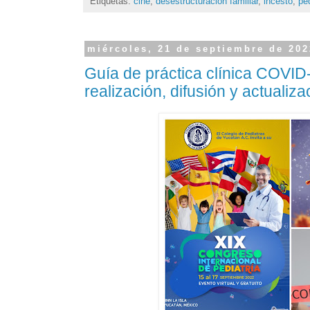
Etiquetas:
cine
,
desestructuración familiar
,
incesto
,
ped
miércoles, 21 de septiembre de 202
Guía de práctica clínica COVID-
realización, difusión y actualiza