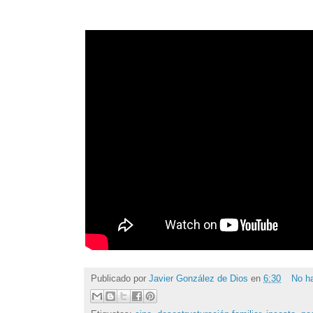
Publicado por
Javier González de Dios
en
6:30
No h