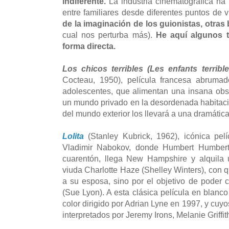
indiferente.
La industria cinematográfica ha
entre familiares desde diferentes puntos de v
de la imaginación de los guionistas, otra
cual nos perturba más).
He aquí algunos t
forma directa.
Los chicos terribles (Les enfants terribl
Cocteau, 1950), película francesa abruma
adolescentes, que alimentan una insana obse
un mundo privado en la desordenada habitaci
del mundo exterior los llevará a una dramática
Lolita
(Stanley Kubrick, 1962), icónica pe
Vladimir Nabokov, donde Humbert Humbert
cuarentón, llega New Hampshire y alquila 
viuda Charlotte Haze (Shelley Winters), con 
a su esposa, sino por el objetivo de poder c
(Sue Lyon). A esta clásica película en blanc
color dirigido por Adrian Lyne en 1997, y cuy
interpretados por Jeremy Irons, Melanie Griff