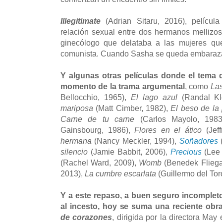
Illegitimate
(Adrian Sitaru, 2016), películ
relación sexual entre dos hermanos mellizo
ginecólogo que delataba a las mujeres qu
comunista. Cuando Sasha se queda embaraza
Y algunas otras películas donde el tema 
momento de la trama argumental
, como
Las
Bellocchio, 1965),
El lago azul
(Randal Kl
mariposa
(Matt Cimber, 1982),
El beso de la
Carne de tu carne
(Carlos Mayolo, 198
Gainsbourg, 1986),
Flores en el ático
(Jef
hermana
(Nancy Meckler, 1994),
Soñadores
silencio
(Jamie Babbit, 2006),
Precious
(Lee 
(Rachel Ward, 2009),
Womb
(Benedek Fliega
2013),
La cumbre escarlata
(Guillermo del Tor
Y a este repaso, a buen seguro incompleto
al incesto, hoy se suma una reciente obr
de corazones
, dirigida por la directora May