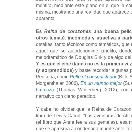
mentira, mediante este plano en el que la cá
misma, mostrando una realidad que aparece 
aparenta.
Es
Reina de corazones
una buena pelícu
otros temas), incómoda y atractiva a part
detalles, tanto técnicos como temáticos, que
aquel que se autodenomine cinéfilo, dond
melodramático de Douglas Sirk y de algo del
Y es que el cine danés no es la primera ve
(y sorprendidos)
y baste recordar algunas p
Pediatría, como
Pelle el consquistador
(Bille 
Morgenthaler, 2006),
En un mundo mejor
(Sus
La caza
(Thomas Winterberg, 2012), con q
narrativo con cierto parecido.
Y cabe no olvidar que la Reina de Corazone
libro de Lewis Carrol, “Las aventuras de Alic
(el libro que Anne lee a sus gemelas), esa m
que se apresura a condenar a muerte ante la 