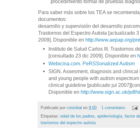
procedimiento formal de pruebas diagnó
Para saber más sobre los TEA se recomiendan
documentos:
desarrollo y supervisión del desarrollo psicom
Trastornos del Espectro Autista [actualizado 3
2009]. Disponible en
http://www.aepap.org/pr
Instituto de Salud Carlos III. Trastornos 
[consultado 23 dic 2009]. Disponible en
h
Webicina.com. PeRSSonalized Autism
SIGN. Assesment, diagnosis and clinical i
and young people with autism espectrum d
clinical guideline [publicado jul 2007][co
Disponible en
http://www.sign.ac.uk/pdf/s
Publicado por
cristobal
en
9:00
1 comentario:
Etiquetas:
edad de los padres
,
epidemiología
,
factor d
trastornos del espectro autista