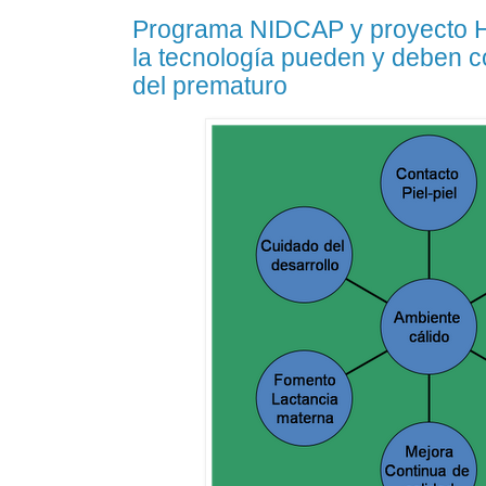
Programa NIDCAP y proyecto H
la tecnología pueden y deben co
del prematuro