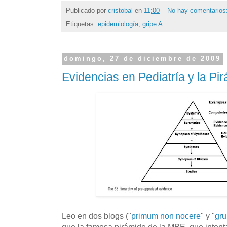
Publicado por
cristobal
en
11:00
No hay comentarios
Etiquetas:
epidemiología
,
gripe A
domingo, 27 de diciembre de 2009
Evidencias en Pediatría y la Pi
Leo en dos blogs ("
primum non nocere
" y "
gru
que la famosa pirámide de la MBE, que intenta 