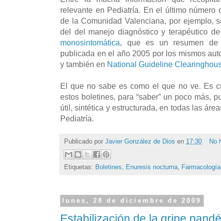
relevante en Pediatría. En el último número 
de la Comunidad Valenciana, por ejemplo, se
del del manejo diagnóstico y terapéutico d
monosintomática
, que es un resumen de l
publicada en el año 2005 por los mismos aut
y también en
National Guideline Clearinghou
El que no sabe es como el que no ve. Es cu
estos boletines, para “saber” un poco más, 
útil, sintética y estructurada, en todas las ár
Pediatría.
Publicado por
Javier González de Dios
en
17:30
No 
Etiquetas:
Boletines
,
Enuresis nocturna
,
Farmacología
lunes, 28 de diciembre de 2009
Estabilización de la gripe pan