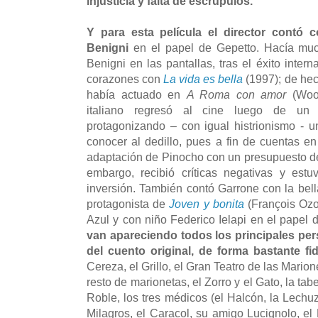
injusticia y falta de escrúpulos.
Y para esta película el director contó 
Benigni
en el papel de Gepetto. Hacía mu
Benigni en las pantallas, tras el éxito inter
corazones con
La vida es bella
(1997); de hec
había actuado en
A Roma con amor
(Wood
italiano regresó al cine luego de un 
protagonizando – con igual histrionismo - 
conocer al dedillo, pues a fin de cuentas en
adaptación de Pinocho con un presupuesto de
embargo, recibió críticas negativas y est
inversión. También contó Garrone con la bell
protagonista de
Joven y bonita
(François Ozo
Azul y con niño Federico Ielapi en el papel
van apareciendo todos los principales per
del cuento original, de forma bastante fi
Cereza, el Grillo, el Gran Teatro de las Marione
resto de marionetas, el Zorro y el Gato, la t
Roble, los tres médicos (el Halcón, la Lechuz
Milagros, el Caracol, su amigo Lucignolo, el 