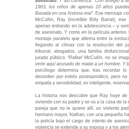
asesinato.
Y así comienza:
“Con arreglo a l
1963, los niños de apenas 10 años pueden
Basada en una historia real”.
Ese mensaje con
McCullin, Ray (increíble Billy Barrat), es
apenas entrando en la adolescencia – y som
de asesinato. Y como en la película anterior
montaje paralelo que alterna entre la evoluci
llegando al clímax con la resolución del 
tribunal, abogados, una familia disfuncion
jurado público.
“Rafael McCullin, no se imag
verle aquí acusado de matar a un hombre. Y b
psicólogo determina que, tras recordar lo
desorden por estrés postraumático, pero no
empatía y sensibilidad, es inteligente, reser
La historia nos descubre que Ray huye de
viviendo con su padre y se va a la casa de la
pareja que no le quiere allí, un violento pa
hermano mayor, Nathan, con una pequeña ha
la policía bajo el cargo de intento de asesi
violencia se extiende a su esposa y a los ate