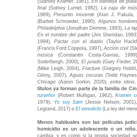
(Stanley Kramer, 1961),
En bandeja de plata
final
(Sidney Lumet, 1982),
La caja de mús
1989),
Presunto inocente
(Alan J. Pakula,
(Barbet Schroeder, 1990),
Algunos hombre
Philadelphia
(Jonathan Demme, 1993),
La ta
En el nombre del padre
(Jim Sheridan, 1993
1994),
Pactar con el diablo
(Taylor Hackf
(Francis Ford Coppola, 1997),
Acción civil
(St
música
(Constantin Costa-Gavras, 199
Soderbergh, 2000),
El jurado
(Gary Fleder, 2
(Mike Leigh, 2004),
Fracture
(Gregory Hoblit
Gilroy, 2007),
Aguas oscuras
(Todd Haynes
Chicago
(Aaron Sorkin, 2020), entre otros
títulos ya forman parte de la familia de Cin
ruiseñor
(Robert Mulligan, 1962),
Kramer c
1979),
Yo soy Sam
(Jessie Nelson, 2001
Legrand, 2017) o
El veredicto
(La ley del meno
Menos habituales son las películas judi
homicidio es un adolescente o un niño
cambia, y es como si la propia sociedad se