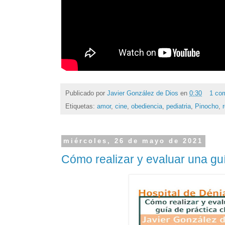
Publicado por
Javier González de Dios
en
0:30
1 co
Etiquetas:
amor
,
cine
,
obediencia
,
pediatria
,
Pinocho
,
miércoles, 26 de mayo de 2021
Cómo realizar y evaluar una guí