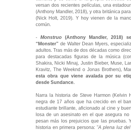
versan dos recientes películas, una estadou
(Anthony Mandler, 2018), y otra británica para
(Nick Holt, 2019). Y hoy vienen de la man
común.
-
Monstruo
(Anthony Mandler, 2018)
s
“Monster”
de Walter Dean Myers, especializ
adultos. Tras más de dos décadas como direct
para destacadas figuras de la música (co
Shakira, Nicki Minaj, Justin Bieber, Muse, La
Kravitz, The Weeknd o Jonas Brothers), M
esta obra que viene avalada por su eti
desde Sundance.
Narra la historia de Steve Harmon (Kelvin H
negra de 17 años que ha crecido en el bar
estudiante brillante, aficionado al cine y bue
losa de un asesinato en el que asegura no 
pesan más los prejuicios que las pruebas. 
historia en primera persona:
"A plena luz del