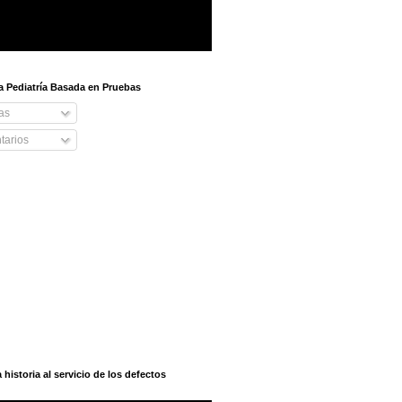
 a Pediatría Basada en Pruebas
as
arios
istoria al servicio de los defectos