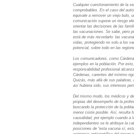
Cualquier cuestionamiento de la s
comprobables. En el caso del autism
equivale a remover un viejo bulo, 
comunicación supone un riesgo ele
orientar las decisiones de las fami
las vacunaciones. Se sabe, pero po
está de más recordarlo: las vacun
vidas, protegiendo no solo a los va
potencial, sobre todo en las regio
Los comunicadores, como Cárdenas,
ejemplos en la población. Por esto,
responsabilidad profesional alcanz
Cárdenas, carentes del mínimo rigo
Quizás, más allá de sus palabras,
así hubiera sido, sus intereses per
Del mismo modo, los médicos y dem
propias del desempeño de la profes
buscando la protección de la pobla
menor coste posible. Así, resulta f
causalidad, por ejemplo cuando a l
independientes se le atribuye la ca
posiciones de “esta vacuna sí, es
exigencia anticientífica del riesgo 