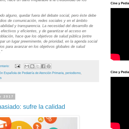
Cine y Pedia
o alguno, quedar fuera del debate social, pero éste debe
dios de comunicación, redes sociales y en el ámbito
sabilidad y transparencia. La necesidad del desarrollo de
fectivos y eficientes, y de garantizar el acceso en
blación, hace que los objetivos de salud pública (entre
ar un lugar preeminente, de prioridad, en la agenda social
ios para avanzar en los objetivos globales de salud
."
ntario:
Cine y Pedia
ón Española de Pediatría de Atención Primaria
,
periodismo
,
s
e 2017
asiado: sufre la calidad