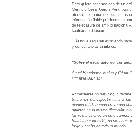
Pero quiero hacerme eco de un ar
Merino y César García Vera, publi
atención primaria y especialistas
información fiable publicada en una
de telebasura de ámbito nacional A
facilitar su difusión.
...Aunque seguirán existiendo pers
y conspiranoias similares.
"Sobre el escándalo por las dec
Ángel Hernández Merino y César Ga
Primaria (AEPap)
Actualmente no hay ningún debate c
trastornos del espectro autista: la
ciencia médica nada es verdad abso
apuntan en la misma dirección: nin
las vacunaciones en este campo, p
fraudulento en 2010, no sin antes c
largo y ancho de todo el mundo.