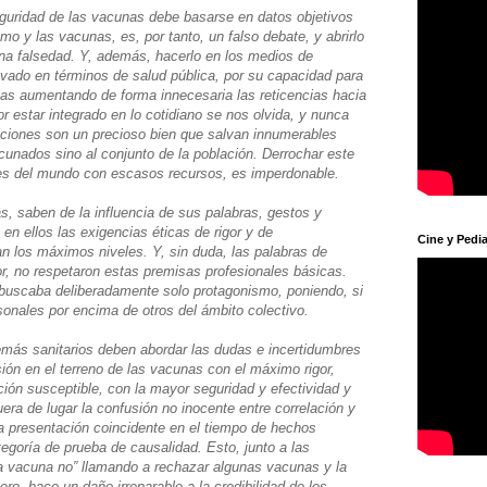
eguridad de las vacunas debe basarse en datos objetivos
o y las vacunas, es, por tanto, un falso debate, y abrirlo
una falsedad. Y, además, hacerlo en los medios de
vado en términos de salud pública, por su capacidad para
lias aumentando de forma innecesaria las reticencias hacia
r estar integrado en lo cotidiano se nos olvida, y nunca
aciones son un precioso bien que salvan innumerables
cunados sino al conjunto de la población. Derrochar este
nes del mundo con escasos recursos, es imperdonable.
 saben de la influencia de sus palabras, gestos y
 en ellos las exigencias éticas de rigor y de
Cine y Pedia
an los máximos niveles. Y, sin duda, las palabras de
r, no respetaron estas premisas profesionales básicas.
 buscaba deliberadamente solo protagonismo, poniendo, si
sonales por encima de otros del ámbito colectivo.
ás sanitarios deben abordar las dudas e incertidumbres
ión en el terreno de las vacunas con el máximo rigor,
ción susceptible, con la mayor seguridad y efectividad y
uera de lugar la confusión no inocente entre correlación y
a presentación coincidente en el tiempo de hechos
tegoría de prueba de causalidad. Esto, junto a las
ta vacuna no” llamando a rechazar algunas vacunas y la
cero, hace un daño irreparable a la credibilidad de los