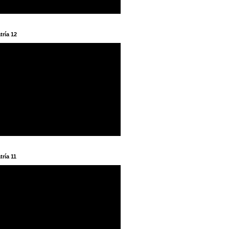
tría 12
tría 11