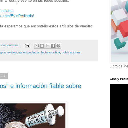
ría" está presente en las redes sociales:
pediatria
k.com/EvidPediatria/
ista esperamos que encontréis estos artículos de vuestro
 comentarios:
gica
,
evidencias en pediatría
,
lectura crítica
,
publicaciones
Libro de Me
017
Cine y Pedia
tos" e información fiable sobre