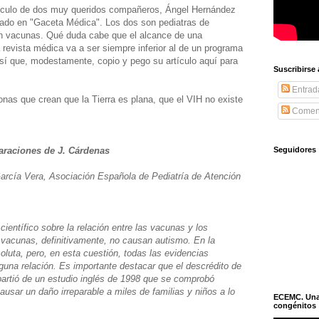
tículo de dos muy queridos compañeros, Ángel Hernández
cado en "Gaceta Médica". Los dos son pediatras de
 en vacunas. Qué duda cabe que el alcance de una
 revista médica va a ser siempre inferior al de un programa
sí que, modestamente, copio y pego su artículo aquí para
Suscribirse
Entrad
onas que crean que la Tierra es plana, que el VIH no existe
Coment
Seguidores
laraciones de J. Cárdenas
rcía Vera, Asociación Española de Pediatría de Atención
ientífico sobre la relación entre las vacunas y los
s vacunas, definitivamente, no causan autismo. En la
luta, pero, en esta cuestión, todas las evidencias
guna relación. Es importante destacar que el descrédito de
artió de un estudio inglés de 1998 que se comprobó
ausar un daño irreparable a miles de familias y niños a lo
ECEMC. Una h
congénitos