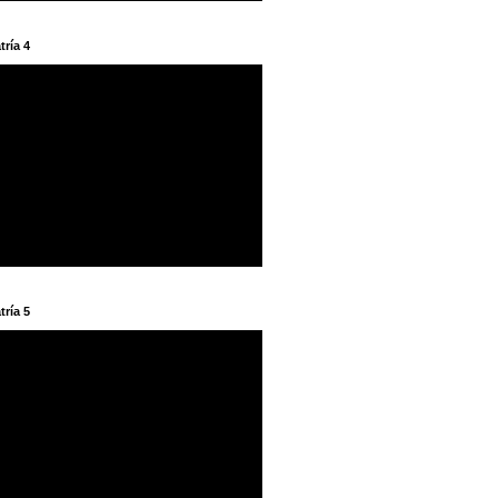
tría 4
tría 5