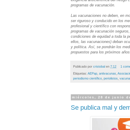
programas de vacunación.
Las vacunaciones no deben, en mod
ser riguroso y conducido en los me
profesional y científico con respon
programas de vacunación seguros, e
condiciones de equidad a toda la po
ellos, las vacunaciones) deban ocup
y política. Así, se pondrán los med
propuestos para los próximos años
Publicado por
cristobal
en
7:12
1 come
Etiquetas:
AEPap
,
antivacunas
,
Asociaci
periodismo científico
,
periolistos
,
vacuna
miércoles, 28 de junio d
Se publica mal y dem