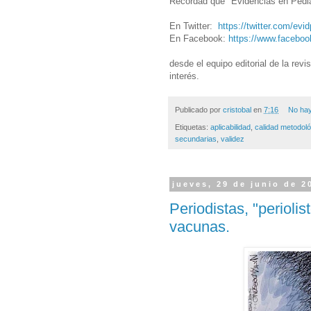
Recordad que "Evidencias en Pediat
En Twitter:
https://twitter.com/evid
En Facebook:
https://www.faceboo
desde el equipo editorial de la rev
interés.
Publicado por
cristobal
en
7:16
No hay
Etiquetas:
aplicabilidad
,
calidad metodoló
secundarias
,
validez
jueves, 29 de junio de 2
Periodistas, "periolis
vacunas.