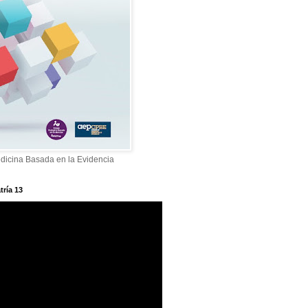
dicina Basada en la Evidencia
tría 13