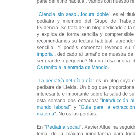
parte del ritmo habitual. Vamos con nuestro re
"
Ciencia sin seso…locura doble
" es el tít
pediatra y miembro del Grupo de Trabaj
Evidencia. Se trata de un blog dedicado a la 
y explica de forma sencilla y comprensibl
recomendamos su lectura habitual: aprende
sencilla. Y podéis comenzar leyendo su ú
importa
", dedicado al tamaño de muestra de l
ser grande o pequeño? Ni una cosa ni otra: 
Os remito a la entrada de Manolo
.
"
La pediatría del día a día
" es un blog cuya e
pediatra de Lleida. Un blog que proporcion
interesante e importante sobre la salud de su
esta semana dos entradas: "
Introducción a
mundo laboral
" y "
Guía para la extracció
materna
". No os las perdáis.
En "
Pediatría social
", Xavier Allué ha seguid
tema, de la máxima importancia para todo