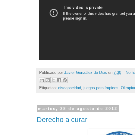
Publicado por
Javier González de Dios
en
7:30
No h
Etiquetas:
discapacidad
,
juegos paralímpicos
,
Olimpia
martes, 28 de agosto de 2012
Derecho a curar