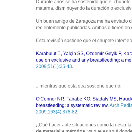
Durante años se ha sostenido que el chupete in
materna, disminuyendo la duración o exclusiv
Un buen amigo de Zaragoza me ha enviado do
recientemente publicadas. Ambas difieren en 
Esta revisión sostiene que el chupete interfier
Karabulut E, Yalçin SS, Ozdemir-Geyik P, Kara
use on exclusive and any breastfeeding: a me
2009;51(1):35-43
.
...mientras que esta otra sostiene que no:
O'Connor NR, Tanabe KO, Siadaty MS, Hauck 
breastfeeding: a systematic review
.
Arch Pedia
2009;163(4):378-82.
¿Qué hacer ante situaciones como la descrit
de material y métodos
, ya que es aquí don