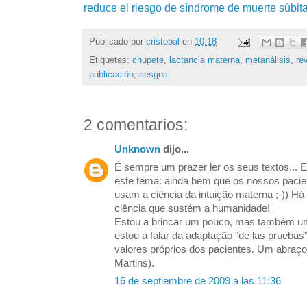
reduce el riesgo de síndrome de muerte súbita
Publicado por
cristobal
en
10:18
Etiquetas:
chupete
,
lactancia materna
,
metanálisis
,
re
publicación
,
sesgos
2 comentarios:
Unknown
dijo...
É sempre um prazer ler os seus textos... 
este tema: ainda bem que os nossos paci
usam a ciência da intuição materna ;-)) Há
ciência que sustém a humanidade!
Estou a brincar um pouco, mas também um
estou a falar da adaptação "de las pruebas",
valores próprios dos pacientes. Um abraç
Martins).
16 de septiembre de 2009 a las 11:36