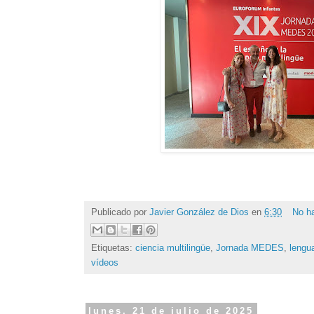
Publicado por
Javier González de Dios
en
6:30
No h
Etiquetas:
ciencia multilingüe
,
Jornada MEDES
,
lengua
vídeos
lunes, 21 de julio de 2025