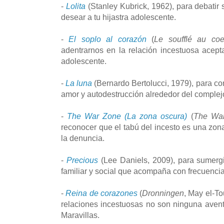
-
Lolita
(Stanley Kubrick, 1962), para debatir 
desear a tu hijastra adolescente.
-
El soplo al corazón
(
Le soufflé au coe
adentrarnos en la relación incestuosa acep
adolescente.
-
La luna
(Bernardo Bertolucci, 1979), para con
amor y autodestrucción alrededor del comple
-
The War Zone (La zona oscura)
(
The Wa
reconocer que el tabú del incesto es una zon
la denuncia.
-
Precious
(Lee Daniels, 2009), para sumergi
familiar y social que acompaña con frecuencia
-
Reina de corazones
(
Dronningen
, May el-To
relaciones incestuosas no son ninguna aventu
Maravillas.