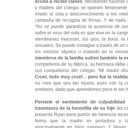
acuda a recibir clases
, decidiendo hacerse 
y madres del colegio se oponen firmemente
miedo al sida y desconocimiento a los med
campaña de recogida de firmas. Y de nada s
“No se puede garantizar la ausencia de co
sobre el virus del sida es que vive en la sangr
membranas mucosas, los ojos, la boca, la r
sexuales. Se puede contagiar a través de un c
los mismos objetos o estando en la misma
miembros de la familia sufren también la e
compañeros de su fábrica, su hermana debe a
sus compañeros del colegio:
“Mi madre dic
Cruel, todo muy cruel… pero fue la realid
no creo que sea tan lejano, pues con la c
similares, dado que aprendemos poco el ser
Persiste el sentimiento de culpabilidad 
trasmisora de la hemofilia de su hijo
(es co
presenta Ryan tiene patrón de herencia rece
forma que la madre es portadora y la
principalmente en hijos varones). Y llega