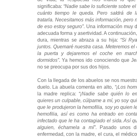
significaba:
“Nadie sabe lo suficiente sobre e
cuánto tiempo le queda. Pero saldrá de
tratarla. Necesitamos más información, pero 
de eso estoy seguro”
. Una información muy d
adecuada forma y asertividad. A continuación
dura, mientras se abraza a su hija:
“Si Ry
juntos. Quemaré nuestra casa. Meteremos el 
la puerta y dejaremos el coche en mar
dormidos”.
Ya hemos ido conociendo que Jea
no se preocupa por sus dos hijos.
Con la llegada de los abuelos se nos muestra
duelo. La abuela comenta en alto,
“¡Los hom
la madre replica:
“¡Nadie sabe quién lo e
quieres un culpable, cúlpame a mí, yo soy qu
que le produjeron la hemofilia, soy yo quien l
hemofilia, así es como ha entrado en cont
infectado que le ha contagiado el sida. Así q
alguien, échamela a mí”
. Pasado unos d
enfermedad, con la madre, el cura, el médico