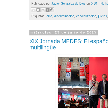
Publicado por
Javier González de Dios
en
0:30
No h
Etiquetas:
cine
,
discriminación
,
escolarización
,
juicios
miércoles, 23 de julio de 2025
XIX Jornada MEDES: El español
multilingüe