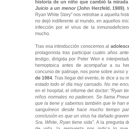
historia de un niño que cambió la mirada
Juicio a un menor
(John Herzfeld, 1989)
, 
Ryan White Story” nos retrotrae a aquella his
no dejó indiferente al mundo, en aquellos ini
infección por el virus de la inmunodefici
mucho.
Tras esa introducción conocemos al
adolesc
protagonista tras participar cuatro años ant
testigo
, dirigida por Peter Weir e interpreta
hemoptoica antes de acompañar a su her
concurso de patinaje, nos pone sobre aviso y
de 1984
. Tras llegar del evento, le dice a su
estado todo el día muy cansado. No me encu
en el hospital, el informe del doctor:
“Ryan tie
niños normales no padecen. Se llama Pneu
que la tiene y sabemos también que le han 
sanguíneos desde hace mucho tiempo para 
conclusión es que un virus ha dañado grave
Sra. White, Ryan tiene sida”.
A la pregunta d
de vida, la respuesta nos indica lo qu