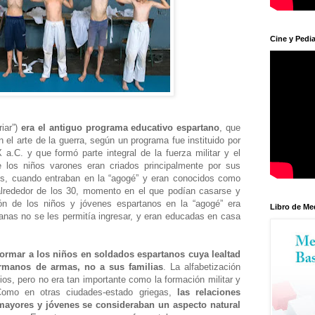
Cine y Pedia
riar”)
era el antiguo programa educativo espartano
, que
 el arte de la guerra, según un programa fue instituido por
X a.C. y que formó parte integral de la fuerza militar y el
e los niños varones eran criados principalmente por sus
os, cuando entraban en la “agogé” y eran conocidos como
 alrededor de los 30, momento en el que podían casarse y
ción de los niños y jóvenes espartanos en la “agogé” era
Libro de Me
rtanas no se les permitía ingresar, y eran educadas en casa
formar a los niños en soldados espartanos cuya lealtad
ermanos de armas, no a sus familias
. La alfabetización
ios, pero no era tan importante como la formación militar y
 Como en otras ciudades-estado griegas,
las relaciones
mayores y jóvenes se consideraban un aspecto natural