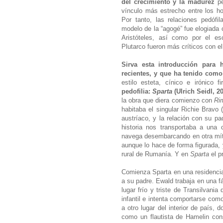
del crecimiento y la madurez
pe
vínculo más estrecho entre los h
Por tanto, las relaciones pedófi
modelo de la “agogé” fue elogiada 
Aristóteles, así como por el esc
Plutarco fueron más críticos con e
Sirva esta introducción para
recientes, y que ha tenido como
estilo esteta, cínico e irónico 
pedofilia:
Sparta
(Ulrich Seidl, 20
la obra que diera comienzo con
Rim
habitaba el singular Richie Bravo
austríaco, y la relación con su p
historia nos transportaba a una
navega desembarcando en otra míti
aunque lo hace de forma figurada, 
rural de Rumanía. Y en
Sparta
el p
Comienza Sparta en una residenci
a su padre. Ewald trabaja en una fá
lugar frío y triste de Transilvan
infantil e intenta comportarse com
a otro lugar del interior de país
como un flautista de Hamelin con