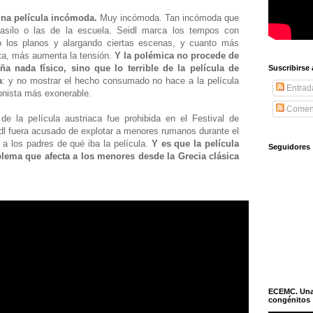
na película incómoda.
Muy incómoda. Tan incómoda que
 asilo o las de la escuela. Seidl marca los tempos con
o los planos y alargando ciertas escenas, y cuanto más
ta, más aumenta la tensión.
Y la polémica no procede de
 nada físico, sino que lo terrible de la película de
Suscribirse
a
: y no mostrar el hecho consumado no hace a la película
Entrad
gonista más exonerable.
Coment
de la película austriaca fue prohibida en el Festival de
dl fuera acusado de explotar a menores rumanos durante el
 a los padres de qué iba la película.
Y es que la película
Seguidores
blema que afecta a los menores desde la Grecia clásica
ECEMC. Una h
congénitos