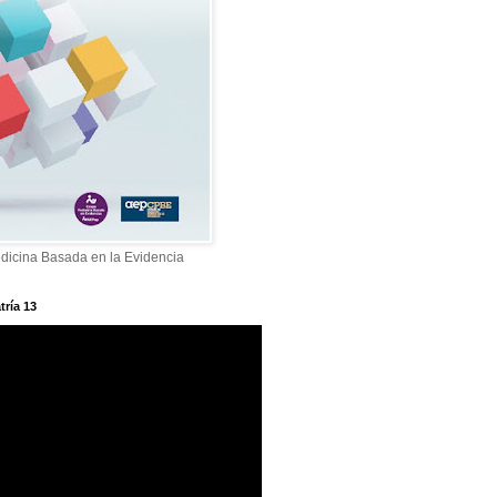
dicina Basada en la Evidencia
tría 13