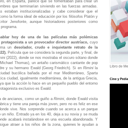
ro, en Esparta, parece que se fomentaban para crear un
ombres que terminarían sirviendo en las fuerzas armadas.
las estaban institucionalizadas y cabe considerar que el
como la forma ideal de educación por los filósofos Platón y
ritor Jenofonte, aunque historiadores posteriores como
l programa.
 hablar hoy de una de las películas más polémicas
 protagonista a un provocador director austríaco,
cuyo
firma un
desolador, crudo e inquietante retrato de la
22).
Película que se considera la segunda parte, y final, de
ini
(2022), donde se nos mostraba el oscuro sótano donde
 (Michael Thomas), un antaño carismático cantante de pop
Libro de Me
adre y su hermano Ewald (Georg Friedrich). Si en
Rimini
la
 ciudad bucólica bañada por el mar Mediterráneo,
Sparta
ca ciudad, igualmente mediterránea, de la antigua Grecia,
Cine y Pedia
ya que la acción lo hace en un pequeño pueblo del entorno
rotagonista exclusivo es Ewald.
a de ancianos, como un guiño a
Rimini
, donde Ewald visita
brica y tiene una pareja más joven, pero no es feliz en ese
ia donde vive. Nos sorprende cuando se acerca a un parque
o un niño. Entrado ya en los 40, deja a su novia y se muda
, donde acabará instalándose en una escuela abandonada. Y
sigue atraer a los niños de la zona, quienes le ayudan a