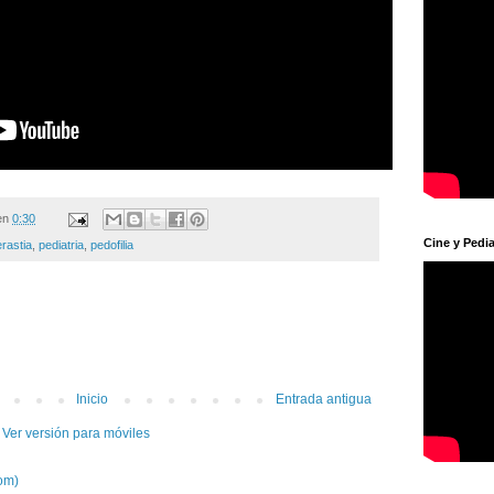
en
0:30
Cine y Pedia
rastia
,
pediatria
,
pedofilia
Inicio
Entrada antigua
Ver versión para móviles
om)