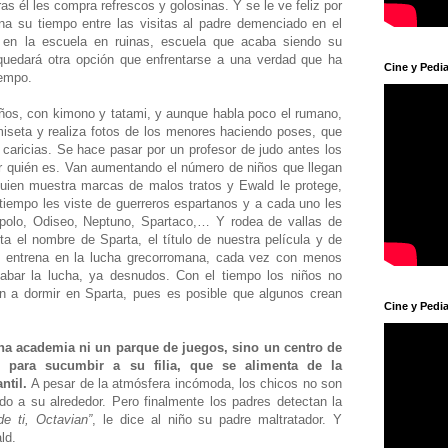
as él les compra refrescos y golosinas. Y se le ve feliz por
rna su tiempo entre las visitas al padre demenciado en el
s en la escuela en ruinas, escuela que acaba siendo su
 quedará otra opción que enfrentarse a una verdad que ha
Cine y Pedia
iempo.
iños, con kimono y tatami, y aunque habla poco el rumano,
miseta y realiza fotos de los menores haciendo poses, que
 caricias. Se hace pasar por un profesor de judo antes los
r quién es. Van aumentando el número de niños que llegan
quien muestra marcas de malos tratos y Ewald le protege,
l tiempo les viste de guerreros espartanos y a cada uno les
polo, Odiseo, Neptuno, Spartaco,… Y rodea de vallas de
a el nombre de Sparta, el título de nuestra película y de
s entrena en la lucha grecorromana, cada vez con menos
abar la lucha, ya desnudos. Con el tiempo los niños no
 a dormir en Sparta, pues es posible que algunos crean
Cine y Pedia
una academia ni un parque de juegos, sino un centro de
 para sucumbir a su filia, que se alimenta de la
ntil.
A pesar de la atmósfera incómoda, los chicos no son
o a su alrededor. Pero finalmente los padres detectan la
de ti, Octavian”
, le dice al niño su padre maltratador. Y
ald.