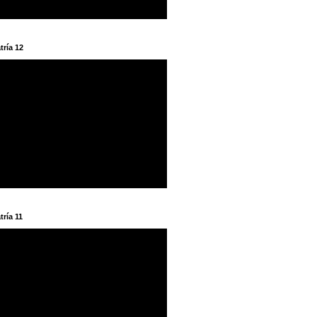
tría 12
tría 11