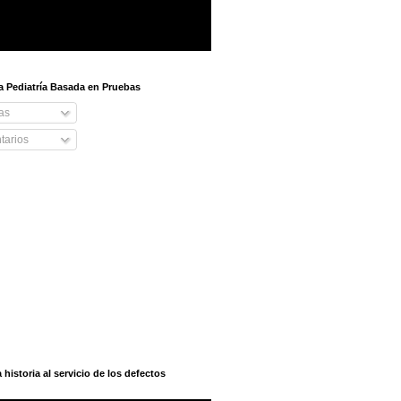
 a Pediatría Basada en Pruebas
as
arios
istoria al servicio de los defectos