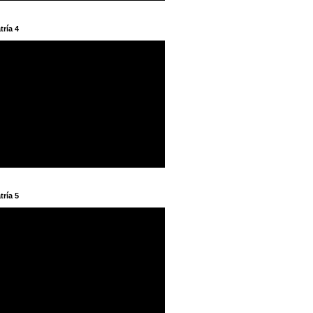
tría 4
tría 5