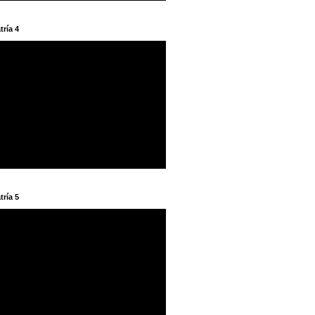
tría 4
tría 5