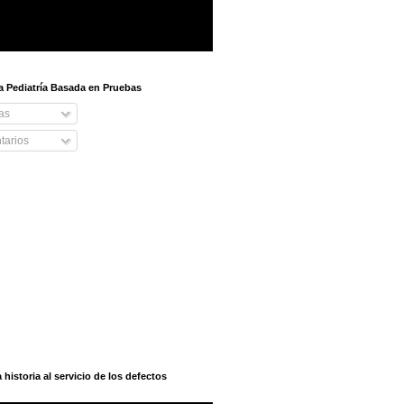
 a Pediatría Basada en Pruebas
as
arios
istoria al servicio de los defectos