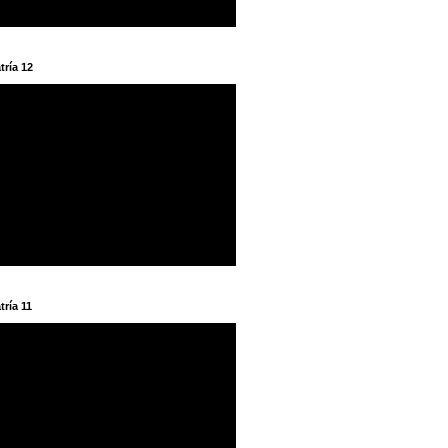
tría 12
tría 11