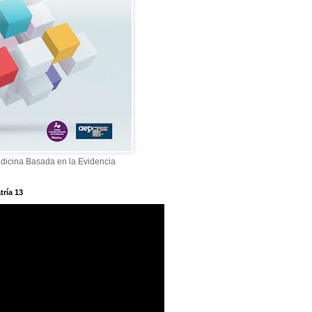
dicina Basada en la Evidencia
tría 13