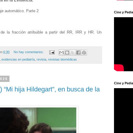
 en la Evidencia:
aje automático. Parte 2
Cine y Pedia
de la fracción atribuible a partir del RR, IRR y HR. Un
en
6:30
No hay comentarios:
,
evidencias en pediatría
,
revista
,
revistas biomédicas
2026
Cine y Pedia
) “Mi hija Hildegart”, en busca de la