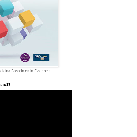
dicina Basada en la Evidencia
tría 13