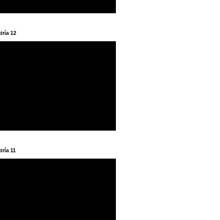
tría 12
tría 11