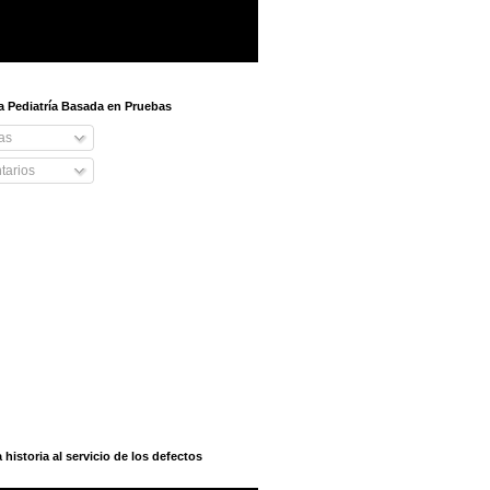
 a Pediatría Basada en Pruebas
as
arios
istoria al servicio de los defectos