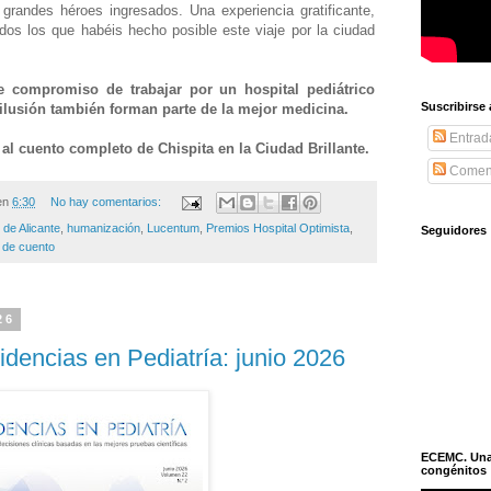
grandes héroes ingresados. Una experiencia gratificante,
odos los que habéis hecho posible este viaje por la ciudad
e compromiso de trabajar por un hospital pediátrico
Suscribirse
a ilusión también forman parte de la mejor medicina.
Entrad
al cuento completo de Chispita en la Ciudad Brillante.
Coment
en
6:30
No hay comentarios:
 de Alicante
,
humanización
,
Lucentum
,
Premios Hospital Optimista
,
Seguidores
 de cuento
26
encias en Pediatría: junio 2026
ECEMC. Una h
congénitos