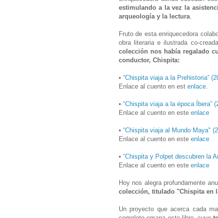
estimulando a la vez la asistencia
arqueología y la lectura
.
Fruto de esta enriquecedora colabo
obra literaria e ilustrada co-cre
colección nos había regalado cu
conductor, Chispita:
•
“Chispita viaja a la Prehistoria” (
Enlace al cuento en est
enlace
.
•
“Chispita viaja a la época Íbera” 
Enlace al cuento en este
enlace
•
“Chispita viaja al Mundo Maya" (
Enlace al cuento en este
enlace
•
“Chispita y Polpet descubren la A
Enlace al cuento en este
enlace
Hoy nos alegra profundamente anun
colección, titulado "Chispita en l
Un proyecto que acerca cada mart
completo emana este libro, cuyo
t