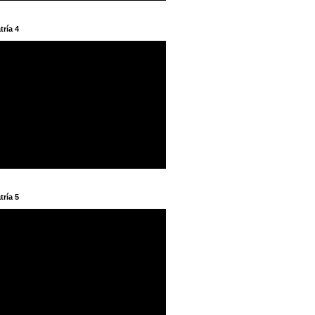
tría 4
tría 5