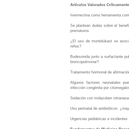
Artículos Valorados Críticamente
Ivermectina como herramienta compl
Se plantean dudas sobre el benefic
prematuros
¿El uso de montelukast se asoci
niños?
Budesonida junto a surfactante pu
broncopulmonar?
Tratamiento hormonal de afirmaci
Algunos factores neonatales pue
infección congénita por citomegalo
Sedación con midazolam intranasal
Uso perinatal de antibióticos: ¿ma
Urgencias pediátricas e incident