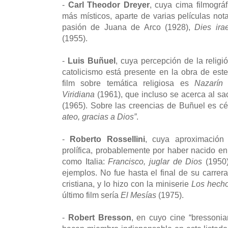
-
Carl Theodor Dreyer
, cuya cima filmográf
más místicos, aparte de varias películas no
pasión de Juana de Arco (1928),
Dies ira
(1955).
-
Luis Buñuel
, cuya percepción de la religi
catolicismo está presente en la obra de este
film sobre temática religiosa es
Nazarín
(
Viridiana
(1961), que incluso se acerca al sac
(1965). Sobre las creencias de Buñuel es cé
ateo, gracias a Dios”
.
-
Roberto Rossellini
, cuya aproximación 
prolífica, probablemente por haber nacido en
como Italia:
Francisco, juglar de Dios
(1950
ejemplos. No fue hasta el final de su carrer
cristiana, y lo hizo con la miniserie
Los hecho
último film sería
El Mesías
(1975).
-
Robert Bresson
, en cuyo cine “bressonia