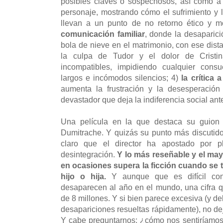
posibles claves o sospechosos, así como a 
personaje, mostrando cómo el sufrimiento y
llevan a un punto de no retorno ético y m
comunicación familiar
, donde la desaparici
bola de nieve en el matrimonio, con ese dist
la culpa de Tudor y el dolor de Cristi
incompatibles, impidiendo cualquier cons
largos e incómodos silencios; 4)
la crítica 
aumenta la frustración y la desesperación
devastador que deja la indiferencia social ant
Una película en la que destaca su guion 
Dumitrache. Y quizás su punto más discutido 
claro que el director ha apostado por pl
desintegración.
Y lo más reseñable y el may
en ocasiones supera la ficción cuando se t
hijo o hija.
Y aunque que es difícil con
desaparecen al año en el mundo, una cifra qu
de 8 millones. Y si bien parece excesiva (y 
desapariciones resueltas rápidamente), no dej
Y cabe preguntarnos: ¿cómo nos sentiríamos