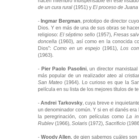
hacen miembro indispensable en este listado 
de un cura rural
(1951) y
El proceso de Juana
-
Ingmar Bergman
, prototipo de director cuy
Dios. Y en más de una de sus obras se hacen
religioso:
El séptimo sello
(1957),
Fresas sal
doncella
(1960), así como en la conocida com
Dios”:
Como en un espejo
(1961),
Los com
(1963).
-
Pier Paolo Pasolini
, un director marxista
más popular de un realizador ateo al crist
San Mateo
(1964). Lo curioso es que la Sant
película en su lista de los mejores títulos de t
-
Andrei Tarkovsky
, cuya breve e inquietant
un denominador común. Y si en el danés era la
la peregrinación, con películas como
La in
Rublev
(1966),
Solaris
(1972),
Sacrificio
(1986
-
Woody Allen
, de qien sabemos cuáles son 