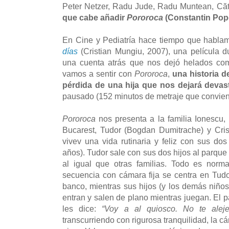
Peter Netzer, Radu Jude, Radu Muntean, Cătă
que cabe añadir
Pororoca
(Constantin Pop
En Cine y Pediatría hace tiempo que habl
días
(Cristian Mungiu, 2007), una película du
una cuenta atrás que nos dejó helados co
vamos a sentir con
Pororoca
,
una historia d
pérdida de una hija que nos dejará deva
pausado (152 minutos de metraje que convien
Pororoca
nos presenta a la familia Ionescu,
Bucarest, Tudor (Bogdan Dumitrache) y Cris
vivev una vida rutinaria y feliz con sus dos 
años). Tudor sale con sus dos hijos al parqu
al igual que otras familias. Todo es norma
secuencia con cámara fija se centra en Tud
banco, mientras sus hijos (y los demás niños
entran y salen de plano mientras juegan. El p
les dice:
“Voy a al quiosco. No te aleje
transcurriendo con rigurosa tranquilidad, la c