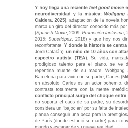
Y hoy llega una reciente
feel good movie
e
neurodiversidad y la música:
Wolfgang (
Caldera, 2025)
, adaptación de la novela ho
marca un giro del director, conocido más po
(
Spanish Movie
, 2009;
Promoción fantasma
,
2015;
Superlópez
, 2018) y que hoy nos dir
reconfortante.
Y donde la historia se centr
Jordi Catalán),
un niño de 10 años con alta
espectro autista (TEA)
. Su vida, marcada
prodigioso talento para el piano, se ve d
repentina muerte de su madre. Wolfgang
Barcelona para vivir con su padre, Carles (M
en absoluto. Carles es un actor bohemio, 
contrasta totalmente con la mente metód
conflicto principal surge del choque ent
no soporta el caos de su padre, su desord
considera un “bajocien” por su falta de intelec
planea conseguir una beca para la prestigi
de París (donde estudió su madre) para conve
mundo y escapar de su nueva realidad.