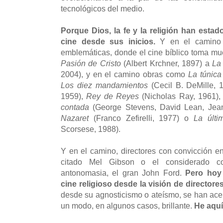
tecnológicos del medio.
Porque Dios, la fe y la religión han estad
cine desde sus inicios.
Y en el camino
emblemáticas, donde el cine bíblico toma m
Pasión de Cristo
(Albert Krchner, 1897) a
La
2004), y en el camino obras como
La túnica
Los diez mandamientos
(Cecil B. DeMille, 
1959),
Rey de Reyes
(Nicholas Ray, 1961)
contada
(George Stevens, David Lean, Jea
Nazaret
(Franco Zefirelli, 1977) o
La últi
Scorsese, 1988).
Y en el camino, directores con convicción en
citado Mel Gibson o el considerado co
antonomasia, el gran John Ford.
Pero hoy
cine religioso desde la visión de directore
desde su agnosticismo o ateísmo, se han ace
un modo, en algunos casos, brillante.
He aqu