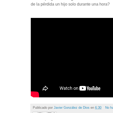
de la pérdida un hijo solo durante una hora?
Publicado por
Javier González de Dios
en
6:30
No h