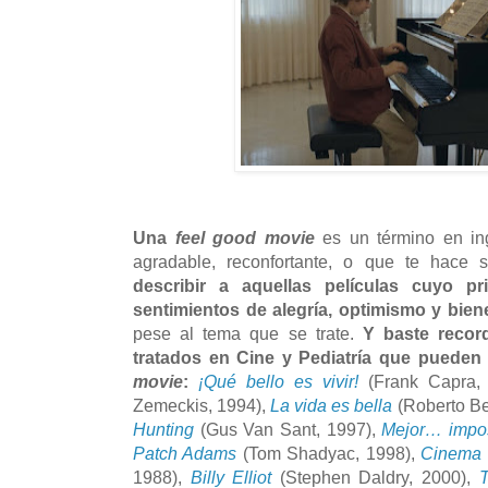
Una
feel good movie
es un término en ing
agradable, reconfortante, o que te hace 
describir a aquellas películas cuyo pr
sentimientos de alegría, optimismo y bien
pese al tema que se trate.
Y baste record
tratados en Cine y Pediatría que pued
movie
:
¡Qué bello es vivir!
(Frank Capra,
Zemeckis, 1994),
La vida es bella
(Roberto Be
Hunting
(Gus Van Sant, 1997),
Mejor… impo
Patch Adams
(Tom Shadyac, 1998),
Cinema 
1988),
Billy Elliot
(Stephen Daldry, 2000),