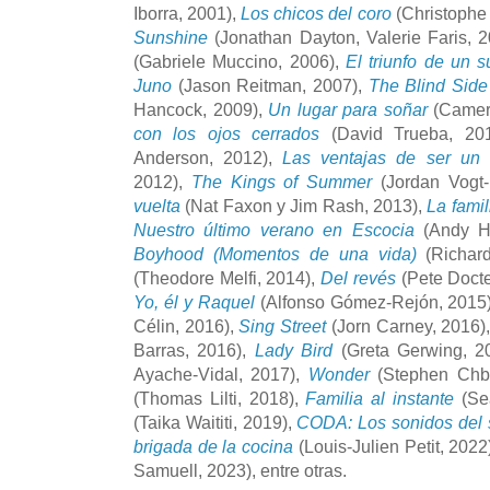
Iborra, 2001),
Los chicos del coro
(Christophe 
Sunshine
(Jonathan Dayton, Valerie Faris, 
(Gabriele Muccino, 2006),
El triunfo de un 
Juno
(Jason Reitman, 2007),
The Blind Side
Hancock, 2009),
Un lugar para soñar
(Camer
con los ojos cerrados
(David Trueba, 20
Anderson, 2012),
Las ventajas de ser un
2012),
The Kings of Summer
(Jordan Vogt-
vuelta
(Nat Faxon y Jim Rash, 2013),
La famil
Nuestro último verano en Escocia
(Andy Ha
Boyhood (Momentos de una vida)
(Richard
(Theodore Melfi, 2014),
Del revés
(Pete Docte
Yo, él y Raquel
(Alfonso Gómez-Rejón, 2015
Célin, 2016),
Sing Street
(Jorn Carney, 2016)
Barras, 2016),
Lady Bird
(Greta Gerwing, 2
Ayache-Vidal, 2017),
Wonder
(Stephen Chb
(Thomas Lilti, 2018),
Familia al instante
(Se
(Taika Waititi, 2019),
CODA: Los sonidos del 
brigada de la cocina
(Louis-Julien Petit, 2022
Samuell, 2023), entre otras.