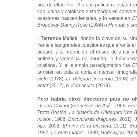
una de ellas. Por ello sus películas están re
con judíos y católicos enzarzados en convers
ocasiones trascendentales, y lo vemos en
E
Broadway Danny Rose
(1984) o
Hannah y su
-
Terrence Malick
, donde la clave de su cin
frente a las grandes cuestiones que afronta el 
pecado y la redención, el deseo de amar y 
belleza y violencia del mundo, la búsqueda
cristiana. Y el ejemplo paradigmático fue
E
también en toda su corta e intensa filmografí
cielo
(1978),
La delgada línea roja
(1998),
El
amar
(2012), o
Vida oculta
(2019).
Pero habría otros directores para no ol
Liliana Cavani (
Francisco de Asís,
1966;
Fra
Trotta (
Visión. La historia de Hildegard Von 
misión
, 1986;
Encontrarás dragones
, 2011), 
hijo,
2002;
El niño de la bicicleta
, 2011), Br
1997;
La humanidad
, 1999;
Hadewijch
, 2009