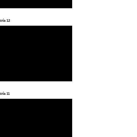
tría 12
tría 11