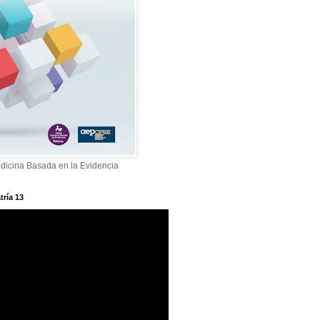
dicina Basada en la Evidencia
tría 13