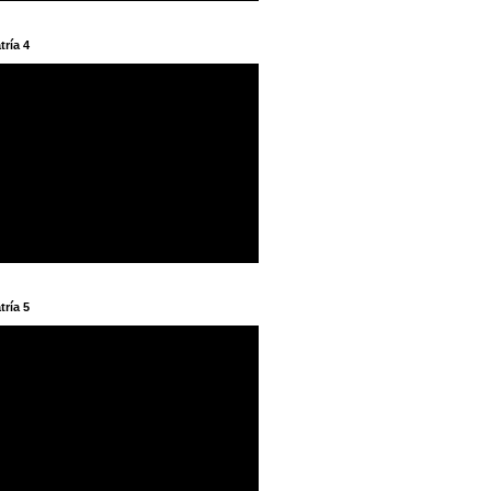
tría 4
tría 5