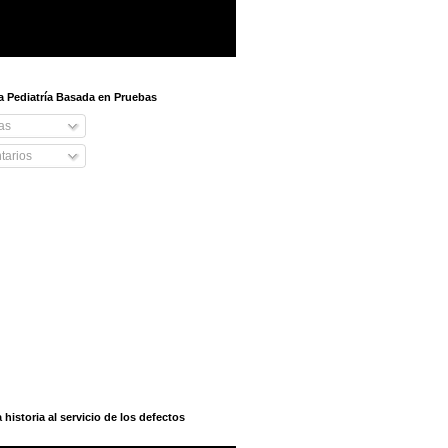
 a Pediatría Basada en Pruebas
as
arios
istoria al servicio de los defectos