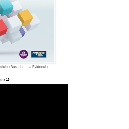
dicina Basada en la Evidencia
tría 13