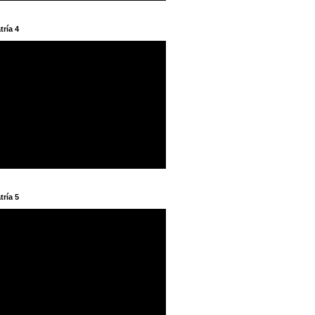
tría 4
tría 5