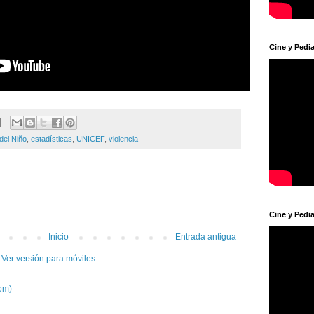
Cine y Pedia
del Niño
,
estadísticas
,
UNICEF
,
violencia
Cine y Pedia
Inicio
Entrada antigua
Ver versión para móviles
om)