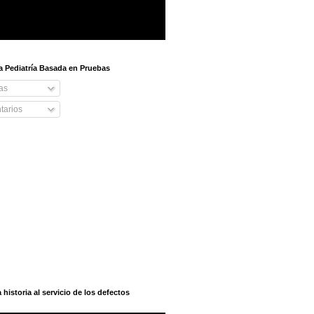
 a Pediatría Basada en Pruebas
as
arios
istoria al servicio de los defectos