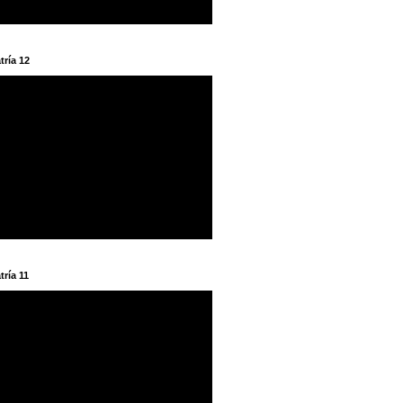
tría 12
tría 11