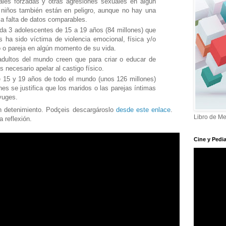
ales forzadas y otras agresiones sexuales en algún
niños también están en peligro, aunque no hay una
la falta de datos comparables.
ada 3 adolescentes de 15 a 19 años (84 millones) que
s ha sido víctima de violencia emocional, física y/o
o o pareja en algún momento de su vida.
dultos del mundo creen que para criar o educar de
 necesario apelar al castigo físico.
e 15 y 19 años de todo el mundo (unos 126 millones)
es se justifica que los maridos o las parejas íntimas
yuges.
on detenimiento. Podçeis descargároslo
desde este enlace
.
Libro de Me
 reflexión.
Cine y Pedia