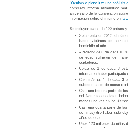
"
Ocultos a plena luz: una análisis e
completo informe estadístico re
aniversario de la Convención sobr
información sobre el mismo en
la 
Se incluyen datos de 190 países y
Solamente en 2012, el núme
fueron víctimas de homicid
homicidio al año.
Alrededor de 6 de cada 10 n
de edad sufrieron de mane
cuidadores.
Cerca de 1 de cada 3 estu
informaron haber participado
Casi más de 1 de cada 3 es
sufrieron actos de acoso o i
Casi una tercera parte de l
del Norte reconocieron habe
menos una vez en los últim
Casi una cuarta parte de la
de niñas) dijo haber sido ob
años de edad.
Unos 120 millones de niñas d