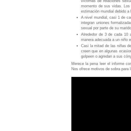
víctimas de relaciones sexu
momento de sus vidas. Los 
estimación mundial debido a 
A nivel mundial, casi 1 de c
integran uniones formalizada
sexual por parte de su marid
Alrededor de 3 de cada 10 a
manera adecuada a un niño es
Casi la mitad de las niñas d
creen que en algunas ocasion
golpeen o agredan a sus cón
Merece la pena leer el informe c
Nos ofrece motivos de sobra para la