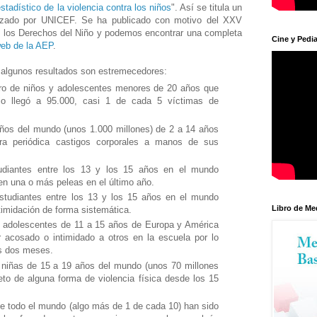
stadístico de la violencia contra los niños
". Así se titula un
alizado por UNICEF. Se ha publicado con motivo del XXV
e los Derechos del Niño y podemos encontrar una completa
Cine y Pedia
web de la AEP
.
 algunos resultados son estremecedores:
ro de niños y adolescentes menores de 20 años que
io llegó a 95.000, casi 1 de cada 5 víctimas de
iños del mundo (unos 1.000 millones) de 2 a 14 años
ra periódica castigos corporales a manos de sus
diantes entre los 13 y los 15 años en el mundo
 en una o más peleas en el último año.
tudiantes entre los 13 y los 15 años en el mundo
Libro de Me
ntimidación de forma sistemática.
os adolescentes de 11 a 15 años de Europa y América
r acosado o intimidado a otros en la escuela por lo
os dos meses.
s niñas de 15 a 19 años del mundo (unos 70 millones
jeto de alguna forma de violencia física desde los 15
e todo el mundo (algo más de 1 de cada 10) han sido