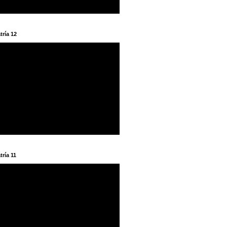
tría 12
tría 11