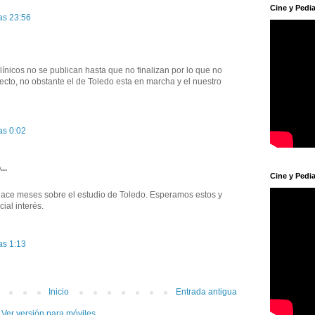
Cine y Pedia
as 23:56
línicos no se publican hasta que no finalizan por lo que no
ecto, no obstante el de Toledo esta en marcha y el nuestro
as 0:02
...
Cine y Pedia
hace meses sobre el estudio de Toledo. Esperamos estos y
ial interés.
as 1:13
Inicio
Entrada antigua
Ver versión para móviles