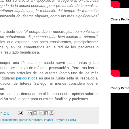
l, por su efecto antiapoptótico, la regeneración nerviosa
 agudo de la anoxia perinatal, para prevención de la parálisis
erritorios isquémicos, la reducción del tiempo de formación
catrización de úlceras tórpidas, como las más significativas”
Cine y Pedia
l artículo que
“el tiempo dirá si nuestro planteamiento es o
 que actualmente disponemos más bien indican lo primero”
.
ales que exponen son poco consistentes, principalmente
al y en los comentarios en la red de los pacientes o
ha resultado beneficiosa.
ncipio, una técnica que puede servir para tantas y tan
 debe ser motivo de máxima
precaución
. Pero tras leer el
unos otros artículos de los autores (como uno de los más
y titulares
periodísticos
en que la Xunta sella su respaldo al
ndación de Interés Gallego, al menos considero que el
ión.
Cine y Pedia
se nos siga demando en el futuro nuestra opinión sobre el
ación
será la base para nuestras familias y pacientes.
en
7:55
 crecimiento
,
parálisis cerebral infantil
,
Proyecto Foltra