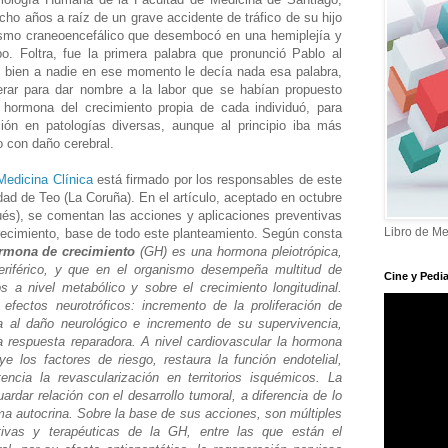
cho años a raíz de un grave accidente de tráfico de su hijo
ismo craneoencefálico que desembocó en una hemiplejía y
po. Foltra, fue la primera palabra que pronunció Pablo al
i bien a nadie en ese momento le decía nada esa palabra,
erar para dar nombre a la labor que se habían propuesto
n hormona del crecimiento propia de cada individuó, para
ión en patologías diversas, aunque al principio iba más
 con daño cerebral.
Medicina Clínica
está firmado por los responsables de este
dad de Teo (La Coruña). En el artículo, aceptado en octubre
és), se comentan las acciones y aplicaciones preventivas
Libro de Me
recimiento, base de todo este planteamiento. Según consta
rmona de crecimiento
(GH) es una hormona pleiotrópica,
periférico, y que en el organismo desempeña multitud de
Cine y Pedia
 a nivel metabólico y sobre el crecimiento longitudinal.
efectos neurotróficos: incremento de la proliferación de
a al daño neurológico e incremento de su supervivencia,
 respuesta reparadora. A nivel cardiovascular la hormona
uye los factores de riesgo, restaura la función endotelial,
encia la revascularización en territorios isquémicos. La
rdar relación con el desarrollo tumoral, a diferencia de lo
ma autocrina. Sobre la base de sus acciones, son múltiples
ntivas y terapéuticas de la GH, entre las que están el