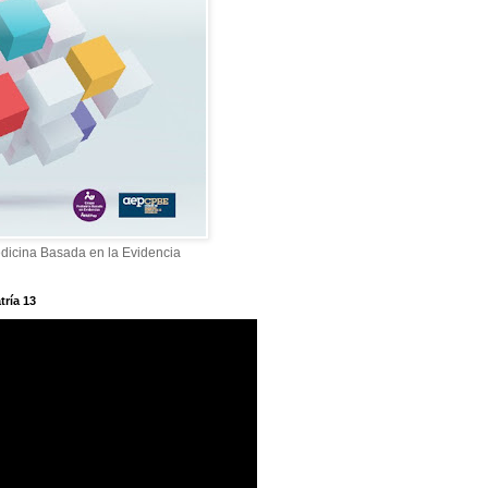
dicina Basada en la Evidencia
tría 13