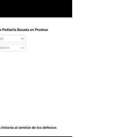
 a Pediatría Basada en Pruebas
as
arios
istoria al servicio de los defectos