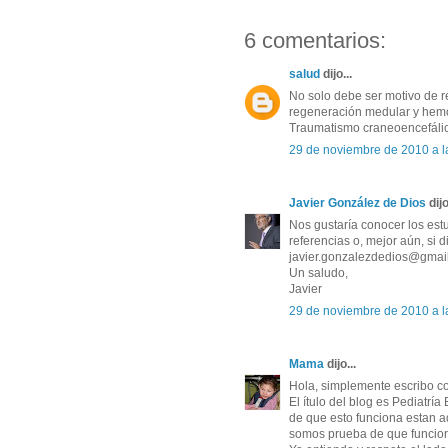
6 comentarios:
salud
dijo...
No solo debe ser motivo de re
regeneración medular y hemo
Traumatismo craneoencefáli
29 de noviembre de 2010 a l
Javier González de Dios
dijo
Nos gustaría conocer los est
referencias o, mejor aún, si 
javier.gonzalezdedios@gmai
Un saludo,
Javier
29 de noviembre de 2010 a l
Mama
dijo...
Hola, simplemente escribo c
El ítulo del blog es Pediatr
de que esto funciona estan 
somos prueba de que funcio