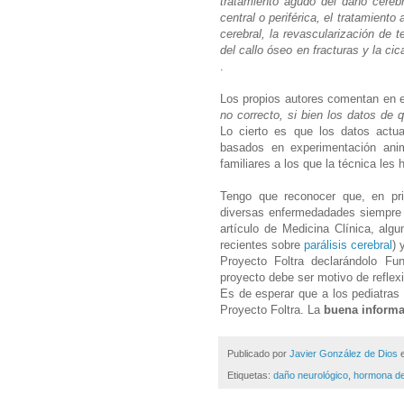
tratamiento agudo del daño cerebra
central o periférica, el tratamiento
cerebral, la revascularización de t
del callo óseo en fracturas y la ci
.
Los propios autores comentan en e
no correcto, si bien los datos de
Lo cierto es que los datos actu
basados en experimentación anim
familiares a los que la técnica les 
Tengo que reconocer que, en pri
diversas enfermedadades siempre
artículo de Medicina Clínica, alg
recientes sobre
parálisis cerebral
) 
Proyecto Foltra declarándolo Fu
proyecto debe ser motivo de reflex
Es de esperar que a los pediatras 
Proyecto Foltra. La
buena inform
Publicado por
Javier González de Dios
Etiquetas:
daño neurológico
,
hormona de