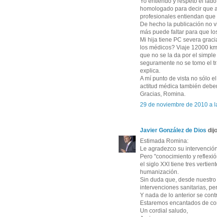
Yo entiendo y respeto el lado 
homologado para decir que a
profesionales entiendan que 
De hecho la publicación no v
más puede faltar para que l
Mi hija tiene PC severa grac
los médicos? Viaje 12000 km 
que no se la da por el simp
seguramente no se tomo el tr
explica.
A mí punto de vista no sólo el
actitud médica también deber
Gracias, Romina.
29 de noviembre de 2010 a l
Javier González de Dios
dijo
Estimada Romina:
Le agradezco su intervención
Pero "conocimiento y reflexi
el siglo XXI tiene tres vertien
humanización.
Sin duda que, desde nuestro b
intervenciones sanitarias, pe
Y nada de lo anterior se cont
Estaremos encantados de con
Un cordial saludo,