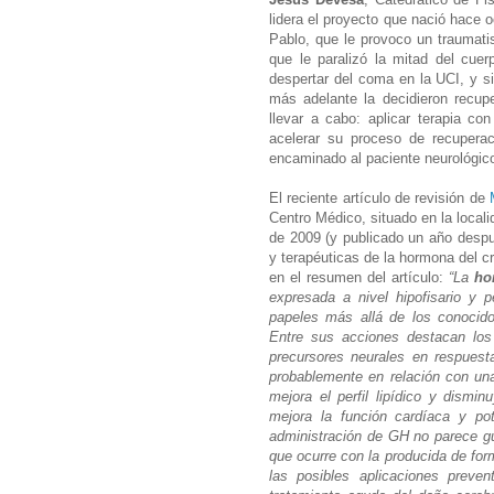
lidera el proyecto que nació hace o
Pablo, que le provoco un traumat
que le paralizó la mitad del cuer
despertar del coma en la UCI, y s
más adelante la decidieron recup
llevar a cabo: aplicar terapia co
acelerar su proceso de recuperac
encaminado al paciente neurológico
El reciente artículo de revisión de
Centro Médico, situado en la locali
de 2009 (y publicado un año despu
y terapéuticas de la hormona del c
en el resumen del artículo:
“La
ho
expresada a nivel hipofisario y 
papeles más allá de los conocidos
Entre sus acciones destacan los 
precursores neurales en respuest
probablemente en relación con una
mejora el perfil lipídico y dismin
mejora la función cardíaca y pot
administración de GH no parece gua
que ocurre con la producida de for
las posibles aplicaciones preve