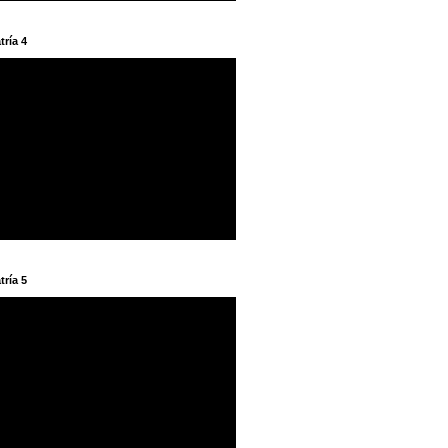
tría 4
tría 5