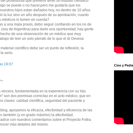
del profesional que prefierre tener un estudio cientifico
lgo se puede o no hacer,pero me gustaría que los
nuestros hijos estan dañados hoy, no dentro de 10 años.
ió la luz sino un año después de su aprobación, cuanto
os médicos lo tomen en cuenta?
ias a una mala praxis, debo seguir confiando en los no de
(soy de Argentina) para darle una oportunidad, hay gente
le hecho de una observación de un médico que muy
abajo de leer un solo párrafo de lo que el dr Devesa
 material científico debe ser un punto de reflexión, la
ía serlo.
as 19:07
Cine y Pedia
...
 sincera, fundamentada en la experiencia con su hijo.
ón" son dos premisas correctas en el acto médico, que en
tes claves: calidad científica, seguridad del paciente y
log, apoyamos la eficacia, efectividad y eficiencia de las
ro también (y en grado máximo) la afectividad.
radice con nuestros comentarios sobre el Proyecto Foltra.
ocer más detalles del mismo.