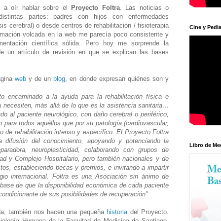
a oír hablar sobre el
Proyecto Foltra
. Las noticias o
istintas partes: padres con hijos con enfermedades
is cerebral) o desde centros de rehabilitación / fisioterapia
Cine y Pedia
ormación volcada en la web me parecía poco consistente y
entación científica sólida. Pero hoy me sorprende la
e un artículo de revisión en que se explican las bases
ágina
web
y de un
blog
, en donde expresan quiénes son y
to encaminado a la ayuda para la rehabilitación física e
a necesiten, más allá de lo que es la asistencia sanitaria…
o al paciente neurológico, con daño cerebral o periférico,
n para todos aquéllos que por su patología (cardiovascular,
jo de rehabilitación intenso y específico. El Proyecto Foltra
a difusión del conocimiento, apoyando y potenciando la
Libro de Me
eparadora, neuroplasticidad, colaborando con grupos de
dad y Complejo Hospitalario, pero también nacionales y de
tos, estableciendo becas y premios, e invitando a impartir
gio internacional. Foltra es una Asociación sin ánimo de
la base de que la disponibilidad económica de cada paciente
 condicionante de sus posibilidades de recuperación”
ada, también nos hacen una pequeña
historia
del Proyecto.
siología Humana de la Facultad de Medicina de Santiago,