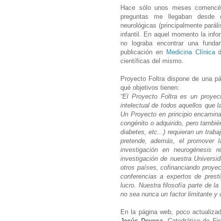
Hace sólo unos meses comencé 
preguntas me llegaban desde d
neurológicas (principalmente parális
infantil. En aquel momento la inf
no lograba encontrar una fundam
publicación en
Medicina Clínica
d
científicas del mismo.
Proyecto Foltra dispone de una p
qué objetivos tienen:
“El Proyecto Foltra es un proyec
intelectual de todos aquellos que l
Un Proyecto en principio encaminad
congénito o adquirido, pero tambié
diabetes, etc...) requieran un traba
pretende, además, el promover l
investigación en neurogénesis r
investigación de nuestra Universi
otros países, cofinanciando proyec
conferencias a expertos de presti
lucro. Nuestra filosofía parte de 
no sea nunca un factor limitante y
En la página web, poco actualiz
Jesús Devesa
, Catedrático de Fi