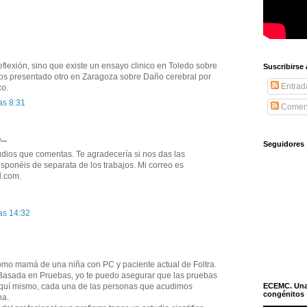
flexión, sino que existe un ensayo clinico en Toledo sobre
Suscribirse
s presentado otro en Zaragoza sobre Daño cerebral por
Entrad
co.
as 8:31
Coment
...
Seguidores
udios que comentas. Te agradecería si nos das las
disponéis de separata de los trabajos. Mi correo es
l.com.
as 14:32
omo mamá de una niña con PC y paciente actual de Foltra.
ía Basada en Pruebas, yo te puedo asegurar que las pruebas
ECEMC. Una h
aquí mismo, cada una de las personas que acudimos
congénitos
na.