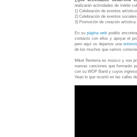
realizarán actividades de índole cult
1) Celebración de eventos artístico
2) Celebración de eventos sociales:
3) Promoción de creación artística:
En su
página web
podéis encontra
contacto con ellos y apoyar el p
pero aquí os dejamos una
entrevi
de los muchos que vamos conocien
Mikel Rentería es músico y nos p
nuevas canciones que formarán pa
con su WOP Band y cuyos ingreso
Vean lo que ocurrió en las calles de