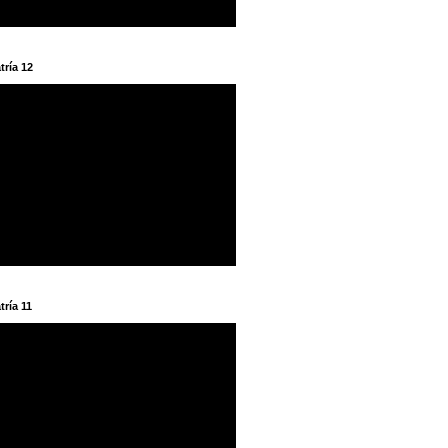
tría 12
tría 11