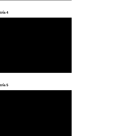
tría 4
tría 5