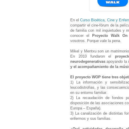
En el
Curso Bioética, Cine y Enfe
compartir el cine-fórum de la pelí
de familia con mil inquietudes y m
conocer el
Proyecto Walk On
vosotros. Porque vale la pena.
Mikel y Mentxu son un matrimonio v
En 2010 fundaron el
proyec
neurodegenerativas
apoyando la in
y el acompañamiento de la músi
El proyecto WOP tiene tres obje
1) La información y sensibiliza
leucodistrofias, y las consecuenc
en su entorno familiar.
2) La recaudación de fondos par
disposición de las asociaciones con
Europa – España).
3) La canalización de distintas fo
enfermos y sus familias.
¿Qué actividades desarrolla e