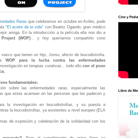
Cine y Pedia
rmedades Raras
que celebramos en octubre en Avilés, pude
cula
"El aceite de la vida"
con Beatriz Ogando, gran médico
ejor amiga. En la introducción a la película ella nos dio a
 Project (WOP)
... y hoy queríamos compartirlo cono
asco que tienen un hijo, Jonsu, afecto de leucodistrofia.
to WOP para la lucha contra las enfermedades
vestigación en terapias curativas... todo ello
con el poso
ca.
tivos fundamentales:
ción sobre las enfermedades raras, especialmente las
Libro de Me
ias que estas acarrean en las personas que las padecen y
a la investigación en leucodistrofias, y su puesta a
tras la leucodistrofias, ya existentes a nivel europeo (ELA
rmas de expresión y celebración de la solidaridad con los
l proyecto?.
Para el cumplimiento de estos fines se