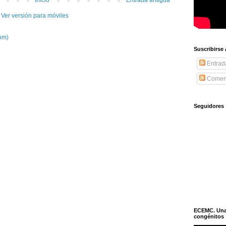
Inicio
Entrada antigua
Ver versión para móviles
om)
Suscribirse
Entrad
Coment
Seguidores
ECEMC. Una h
congénitos