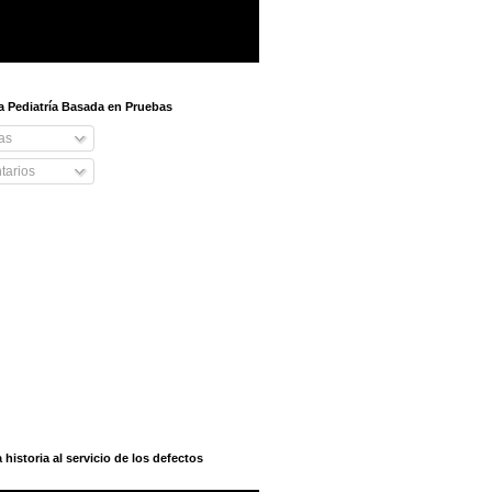
 a Pediatría Basada en Pruebas
as
arios
istoria al servicio de los defectos