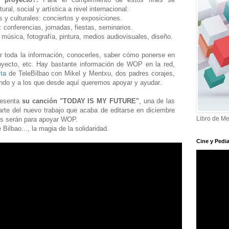
ural, social y artística a nivel internacional:
s y culturales: conciertos y exposiciones.
 conferencias, jornadas, fiestas, seminarios.
 música, fotografía, pintura, medios audiovisuales, diseño.
r toda la información, conocerles, saber cómo ponerse en
royecto, etc. Hay bastante información de WOP en la red,
sta
de TeleBilbao con Mikel y Mentxu, dos padres corajes,
do y a los que desde aquí queremos apoyar y ayudar.
resenta
su canción "TODAY IS MY FUTURE"
, una de las
rte del nuevo trabajo que acaba de editarse en diciembre
Libro de Me
s serán para apoyar WOP.
 Bilbao..., la magia de la solidaridad.
Cine y Pedia