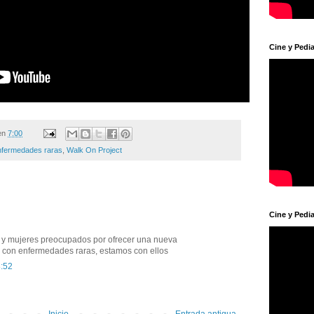
Cine y Pedia
en
7:00
nfermedades raras
,
Walk On Project
Cine y Pedia
y mujeres preocupados por ofrecer una nueva
s con enfermedades raras, estamos con ellos
8:52