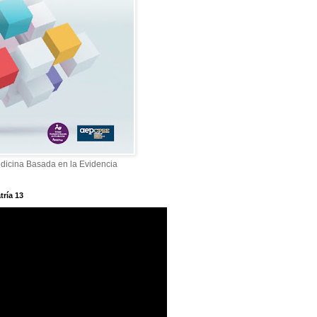
dicina Basada en la Evidencia
tría 13