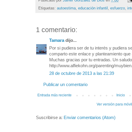
Publicado por
Javier González de Dios
en
7:00
Etiquetas:
autoestima
,
educación infantil
,
esfuerzo
,
in
1 comentario:
Tamara
dijo...
Por si pudiera ser de tu interés y pudiera 
comparto este enlace y planteamiento que
Muchas gracias por tu entradas. Un saludo
http://www.alfiekohn.org/parenting/muybie
28 de octubre de 2013 a las 21:39
Publicar un comentario
Entrada más reciente
Inicio
Ver versión para móvi
Suscribirse a:
Enviar comentarios (Atom)