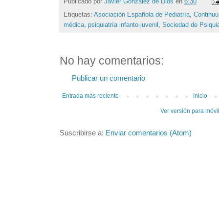
Publicado por
Javier González de Dios
en
6:30
Etiquetas:
Asociación Española de Pediatría
,
Continu
médica
,
psiquiatría infanto-juvenil
,
Sociedad de Psiquiat
No hay comentarios:
Publicar un comentario
Entrada más reciente
Inicio
Ver versión para móvi
Suscribirse a:
Enviar comentarios (Atom)