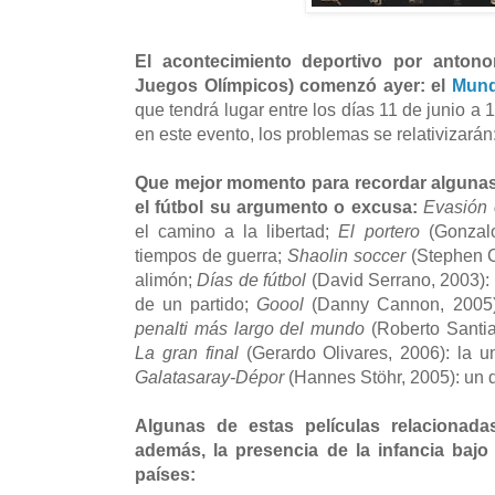
El acontecimiento deportivo por anton
Juegos Olímpicos) comenzó ayer: el
Mund
que tendrá lugar entre los días 11 de junio a 1
en este evento, los problemas se relativizará
Que mejor momento para recordar algunas 
el fútbol su argumento o excusa:
Evasión o
el camino a la libertad;
El portero
(Gonzalo
tiempos de guerra;
Shaolin soccer
(Stephen Ch
alimón;
Días de fútbol
(David Serrano, 2003): t
de un partido;
Goool
(Danny Cannon, 2005):
penalti más largo del mundo
(Roberto Santia
La gran final
(Gerardo Olivares, 2006): la u
Galatasaray-Dépor
(Hannes Stöhr, 2005): un d
Algunas de estas películas relacionada
además, la presencia de la infancia bajo 
países: