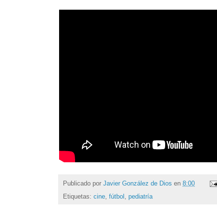
Publicado por
Javier González de Dios
en
8:00
Etiquetas:
cine
,
fútbol
,
pediatría