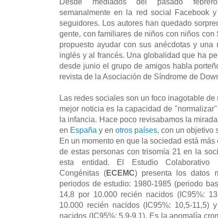
Desde mediados del pasado febre
semanalmente en la red social Facebook y
seguidores. Los autores han quedado sorpren
gente, con familiares de niños con niños c
propuesto ayudar con sus anécdotas y una m
inglés y al francés. Una globalidad que ha pe
desde junio el grupo de amigos habla porteño
revista de la Asociación de Síndrome de Down
Las redes sociales son un foco inagotable de 
mejor noticia es la capacidad de "normaliza
la infancia. Hace poco revisabamos la mirad
en
España
y en
otros países
, con un objetivo s
En un momento en que la sociedad está más c
de estas personas con trisomía 21 en la so
esta entidad. El Estudio Colaborativo
Congénitas (
ECEMC
) presenta los datos 
periodos de estudio: 1980-1985 (periodo basa
14,8 por 10.000 recién nacidos (IC95%: 13
10.000 recién nacidos (IC95%: 10,5-11,5) 
nacidos (IC95%: 5,9-9,1). Es la anomalía c