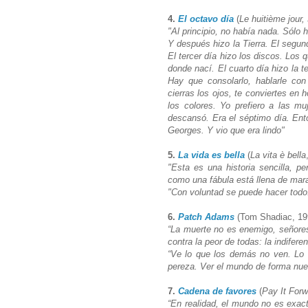
4.
El octavo día
(
Le huitième jour,
"Al principio, no había nada. Sólo 
Y después hizo la Tierra. El segund
El tercer día hizo los discos. Los
donde nací. El cuarto día hizo la te
Hay que consolarlo, hablarle con
cierras los ojos, te conviertes en
los colores. Yo prefiero a las m
descansó. Era el séptimo día. Ento
Georges. Y vio que era lindo"
5.
La vida es bella
(
La vita è bella
"Esta es una historia sencilla, pe
como una fábula está llena de marav
"Con voluntad se puede hacer todo
6.
Patch Adams
(Tom Shadiac, 19
“La muerte no es enemigo, señore
contra la peor de todas: la indifere
“Ve lo que los demás no ven. Lo 
pereza. Ver el mundo de forma nu
7.
Cadena de favores
(
Pay It Forw
“En realidad, el mundo no es exa