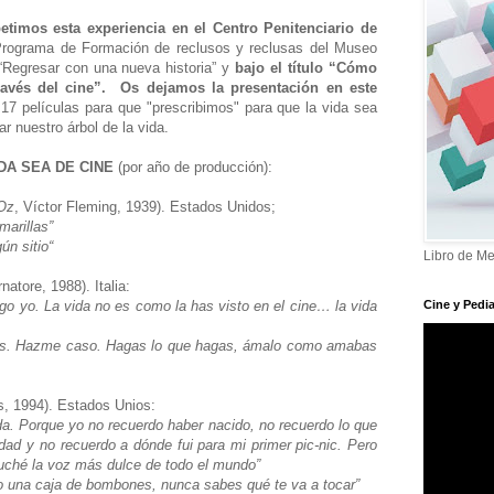
timos esta experiencia en el Centro Penitenciario de
 Programa de Formación de reclusos y reclusas del Museo
“Regresar con una nueva historia” y
bajo el título “Cómo
ravés del cine”.
Os dejamos la presentación en este
17 películas para que "prescribimos" para que la vida sea
r nuestro árbol de la vida.
DA SEA DE CINE
(por año de producción):
 Oz
, Víctor Fleming, 1939). Estados Unidos;
marillas”
ún sitio“
Libro de Me
natore, 1988). Italia:
digo yo. La vida no es como la has visto en el cine… la vida
Cine y Pedia
mes. Hazme caso. Hagas lo que hagas, ámalo como amabas
, 1994). Estados Unios:
da. Porque yo no recuerdo haber nacido, no recuerdo lo que
ad y no recuerdo a dónde fui para mi primer pic-nic. Pero
cuché la voz más dulce de todo el mundo”
o una caja de bombones, nunca sabes qué te va a tocar”