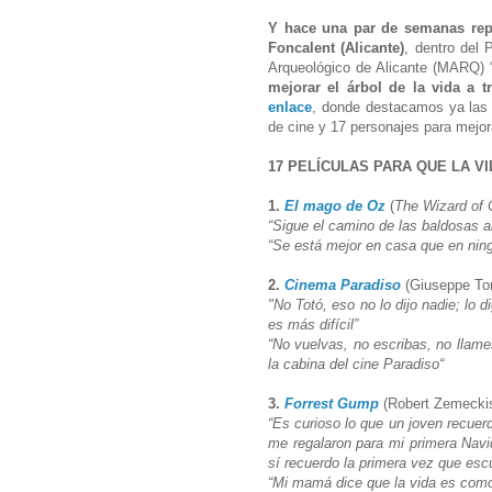
Y hace una par de semanas repe
Foncalent (Alicante)
, dentro del
Arqueológico de Alicante (MARQ) 
mejorar el árbol de la vida a t
enlace
, donde destacamos ya las 
de cine y 17 personajes para mejora
17 PELÍCULAS PARA QUE LA VI
1.
El mago de Oz
(
The Wizard of
“Sigue el camino de las baldosas a
“Se está mejor en casa que en ning
2.
Cinema Paradiso
(Giuseppe Tor
"No Totó, eso no lo dijo nadie; lo 
es más difícil”
“No vuelvas, no escribas, no lla
la cabina del cine Paradiso“
3.
Forrest Gump
(Robert Zemeckis
“Es curioso lo que un joven recuer
me regalaron para mi primera Navid
sí recuerdo la primera vez que es
“Mi mamá dice que la vida es com