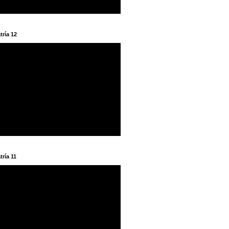
tría 12
tría 11