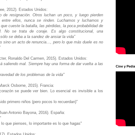
Lee, 2012). Estados Unidos:
o de resignación. Otros luchan un poco, y luego pierden
 entre ellos, nunca se rinden. Luchamos y luchamos y
ue cueste la batalla, las pérdidas, la poca probabilidad de
. No se trata de coraje. Es algo constitucional, una
sólo se deba a la sandez de ansiar la vida”
 es sino un acto de renuncia…, pero lo que más duele es no
”
cter, Ronaldo Del Carmen, 2015). Estados Unidos:
á saliendo mal. Siempre hay una forma de dar vuelta a las
Cine y Pedia
a gravedad de los problemas de la vida"
 Marck Osborne, 2015). Francia:
corazón se puede ver bien. Lo esencial es invisible a los
ido primero niños (pero pocos lo recuerdan)"
Juan Antonio Bayona, 2016). España:
n"
te lo que pienses, lo importante es lo que hagas"
17). Estados Unidos: