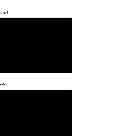
tría 4
tría 5