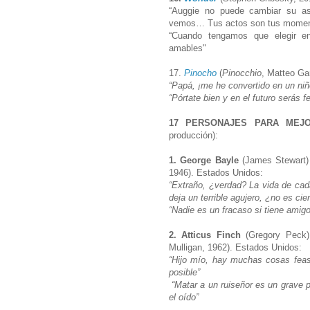
“Auggie no puede cambiar su a
vemos… Tus actos son tus mome
“Cuando tengamos que elegir e
amables"
17.
Pinocho
(
Pinocchio
, Matteo Gar
“Papá, ¡me he convertido en un ni
“Pórtate bien y en el futuro serás f
17 PERSONAJES PARA MEJ
producción):
1. George Bayle
(James Stewart
1946). Estados Unidos:
“Extraño, ¿verdad? La vida de ca
deja un terrible agujero, ¿no es ci
“Nadie es un fracaso si tiene amig
2. Atticus Finch
(Gregory Peck
Mulligan, 1962). Estados Unidos:
“Hijo mío, hay muchas cosas feas
posible”
“Matar a un ruiseñor es un grave p
el oído”