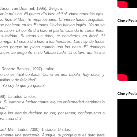
Jacon van Doarmel, 1996). Bélgica:
había música. El primer día hizo el Sol. Hace arder los ojos.
o hizo el Mar. Te moja los pies. El viento hace cosquillas.
Cine y Pedia
 que nacieron en los Estados Unidos hablan inglés. Yo no sé
levisión. El quinto día hizo el pasto. Cuando lo corta, llora.
 suavidad. Si tocas un árbol, te conviertes en árbol. Si
 hormiga. El sexto día hizo a los hombres. Los hay de todos
ujeres porque no pican cuando uno las besa. El domingo
nces se preguntó si no faltaba nada. El octavo día hizo a
, Roberto Benigni, 1997). Italia:
ro no es fácil contarla. Como en una fábula, hay dolor, y
illas y de felicidad”
. Yo soy lo que yo quiero"
Cine y Pedia
98). Estados Unidos:
s. Si vamos a luchar contra alguna enfermedad hagámoslo
ncia”
que los demás deciden no ver, por temor, conformismo o
eva cada día”
ard
, Mimi Leder, 2000). Estados Unidos:
ctamente una porquería. Aunque, supongo que es duro para