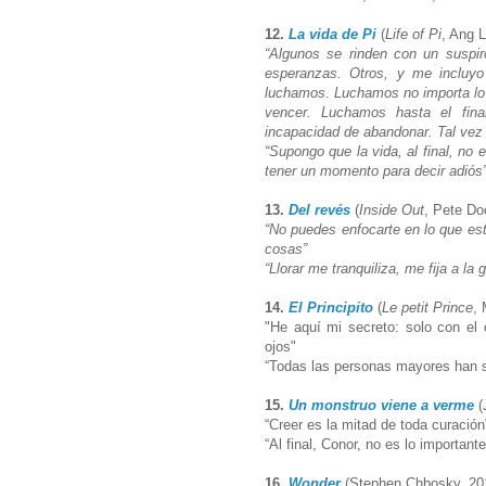
12.
La vida de Pi
(
Life of Pi
, Ang 
“Algunos se rinden con un suspir
esperanzas. Otros, y me incluyo
luchamos. Luchamos no importa lo q
vencer. Luchamos hasta el final
incapacidad de abandonar. Tal vez 
“Supongo que la vida, al final, no
tener un momento para decir adiós
13.
Del revés
(
Inside Out
, Pete Do
“No puedes enfocarte en lo que est
cosas”
“Llorar me tranquiliza, me fija a l
14.
El Principito
(
Le petit Prince
,
"He aquí mi secreto: solo con el 
ojos"
“Todas las personas mayores han s
15.
Un monstruo viene a verme
(
“Creer es la mitad de toda curació
“Al final, Conor, no es lo importan
16.
Wonder
(Stephen Chbosky, 20