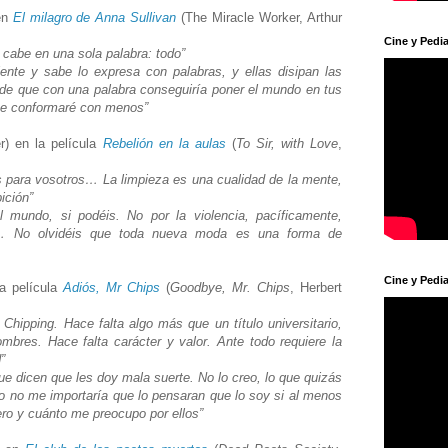
en
El milagro de Anna Sullivan
(The Miracle Worker, Arthur
Cine y Pedia
 cabe en una sola palabra: todo”
ente y sabe lo expresa con palabras, y ellas disipan las
 de que con una palabra conseguiría poner el mundo en tus
me conformaré con menos”
r) en la película
Rebelión en la aulas
(
To Sir, with Love
,
:
les para vosotros… La limpieza es una cualidad de la mente,
bición”
l mundo, si podéis. No por la violencia, pacíficamente,
… No olvidéis que toda nueva moda es una forma de
Cine y Pedia
a película
Adiós, Mr Chips
(
Goodbye, Mr. Chips
, Herbert
 Chipping. Hace falta algo más que un título universitario,
mbres. Hace falta carácter y valor. Ante todo requiere la
d”
e dicen que les doy mala suerte. No lo creo, lo que quizás
o no me importaría que lo pensaran que lo soy si al menos
ero y cuánto me preocupo por ellos”