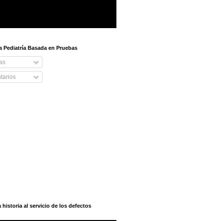
 a Pediatría Basada en Pruebas
as
arios
istoria al servicio de los defectos