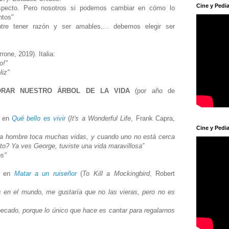
Cine y Pedia
specto. Pero nosotros si podemos cambiar en cómo lo
ntos"
ntre tener razón y ser amables,… debemos elegir ser
rone, 2019). Italia:
ño!"
eliz"
ORAR NUESTRO ÁRBOL DE LA VIDA
(por año de
) en
Qué bello es vivir
(
It's a Wonderful Life
, Frank Capra,
Cine y Pedia
da hombre toca muchas vidas, y cuando uno no está cerca
erto? Ya ves George, tuviste una vida maravillosa”
os"
) en
Matar a un ruiseñor
(
To Kill a Mockingbird
, Robert
 en el mundo, me gustaría que no las vieras, pero no es
ecado, porque lo único que hace es cantar para regalarnos