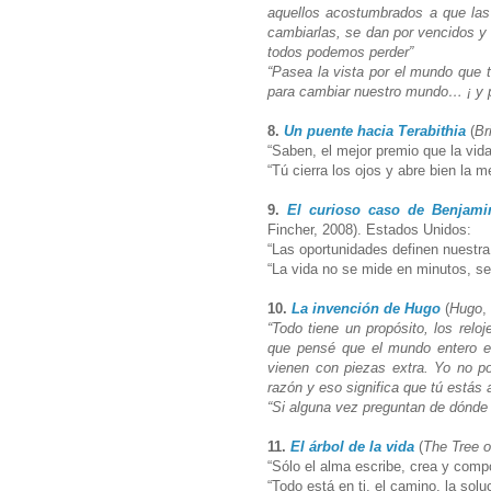
aquellos acostumbrados a que la
cambiarlas, se dan por vencidos 
todos podemos perder”
“Pasea la vista por el mundo que 
para cambiar nuestro mundo… ¡ y 
8.
Un puente hacia Terabithia
(
Br
“Saben, el mejor premio que la vida
“Tú cierra los ojos y abre bien la 
9.
El curioso caso de Benjami
Fincher, 2008). Estados Unidos:
“Las oportunidades definen nuestra
“La vida no se mide en minutos, 
10.
La invención de Hugo
(
Hugo
,
“Todo tiene un propósito, los reloj
que pensé que el mundo entero e
vienen con piezas extra. Yo no po
razón y eso significa que tú estás
“Si alguna vez preguntan de dónde 
11.
El árbol de la vida
(
The Tree o
“Sólo el alma escribe, crea y comp
“Todo está en ti, el camino, la soluc