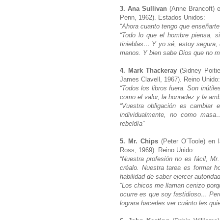
3. Ana Sullivan
(Anne Brancoft) 
Penn, 1962). Estados Unidos:
“Ahora cuanto tengo que enseñarte
“Todo lo que el hombre piensa, si
tinieblas… Y yo sé, estoy segura,
manos. Y bien sabe Dios que no 
4. Mark Thackeray
(Sidney Poitie
James Clavell, 1967). Reino Unido
“Todos los libros fuera. Son inúti
como el valor, la honradez y la am
“Vuestra obligación es cambiar e
individualmente, no como masa
rebeldía”
5. Mr. Chips
(Peter O´Toole) en l
Ross, 1969). Reino Unido:
“Nuestra profesión no es fácil, Mr.
créalo. Nuestra tarea es formar ho
habilidad de saber ejercer autorida
“Los chicos me llaman cenizo porqu
ocurre es que soy fastidioso… Per
lograra hacerles ver cuánto les qui