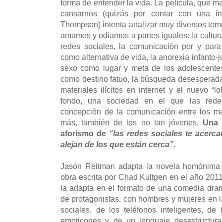
forma de entender la vida. La película, que ma
cansarnos (quizás por contar con una i
Thompson) intenta analizar muy diversos tem
amamos y odiamos a partes iguales: la cultura
redes sociales, la comunicación por y par
como alternativa de vida, la anorexia infanto-j
sexo como lugar y meta de los adolescentes,
como destino fatuo, la búsqueda desesperada 
materiales ilícitos en internet y el nuevo “l
fondo, una sociedad en el que las rede
concepción de la comunicación entre los m
más, también de los no tan jóvenes.
Una 
aforismo de
“las redes sociales te acerca
alejan de los que están cerca”
.
Jasón Reitman adapta la novela homónima 
obra escrita por Chad Kultgen en el año 201
la adapta en el formato de una comedia dram
de protagonistas, con hombres y mujeres en la
sociales, de los teléfonos inteligentes, de
emoticones y de un lenguaje desestructur