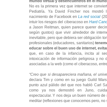
mundo virtual y desencuentros en el mundo
No es la primera vez que internet se convier
Pediatría. Ya David Fincher nos mostró 
nacimiento de Facebook en
La red social
(20
intuir los riesgos del ciberacoso en
Hard Can
a Jason Reitman, quien parece querer decir
según gustos) que vivir alrededor de inter
inevitable, pero que debiera ser obligación t
profesionales (educadores, sanitarios)
tenemo
educar sobre el buen uso de internet, evita
que, en caso de la infancia, incita al sed
intoxicación de información peligrosa y no d
asociadas a la web (como el ciberacoso, entre 
“Creo que si desapareciera mañana, el unive
declara Tim y como en su juego Guild War
punto azul pálido del que nos habló Carl S
como ya nos demostró en Juno, cuid
espectacular. Y nos deja un buen número de 
meditar (reflexiones que conocemos pero, no