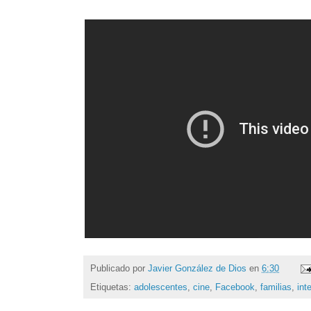
Publicado por
Javier González de Dios
en
6:30
Etiquetas:
adolescentes
,
cine
,
Facebook
,
familias
,
int