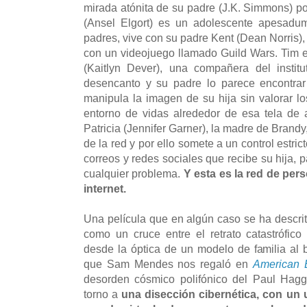
mirada atónita de su padre (J.K. Simmons) po
(Ansel Elgort) es un adolescente apesadum
padres, vive con su padre Kent (Dean Norris),
con un videojuego llamado Guild Wars. Tim 
(Kaitlyn Dever), una compañera del instit
desencanto y su padre lo parece encontrar
manipula la imagen de su hija sin valorar lo
entorno de vidas alrededor de esa tela de 
Patricia (Jennifer Garner), la madre de Brandy
de la red y por ello somete a un control estri
correos y redes sociales que recibe su hija, p
cualquier problema.
Y esta es la red de per
internet.
Una película que en algún caso se ha descrito
como un cruce entre el retrato catastrófic
desde la óptica de un modelo de familia al
que Sam Mendes nos regaló en
American 
desorden cósmico polifónico del Paul Hag
torno a
una disección cibernética, con un 