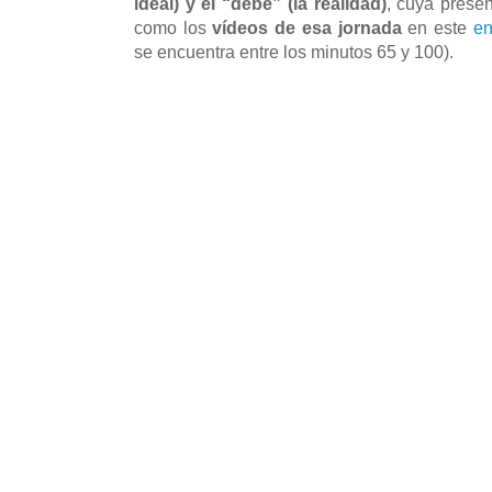
ideal) y el “debe” (la realidad)
, cuya prese
como los
vídeos de esa jornada
en este
en
se encuentra entre los minutos 65 y 100).